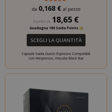
0,168 €
da
al pezzo
mage-cache-storage-section-
Adobe Inc
18,65 €
invalidation
www.sai
A partire da
Guadagna 180 Saida Points
SCEGLI LA QUANTITÀ
Capsule Saida Gusto Espresso Compatibili
con Nespresso, miscela Black Bar
mage-messages
Adobe Inc
www.sai