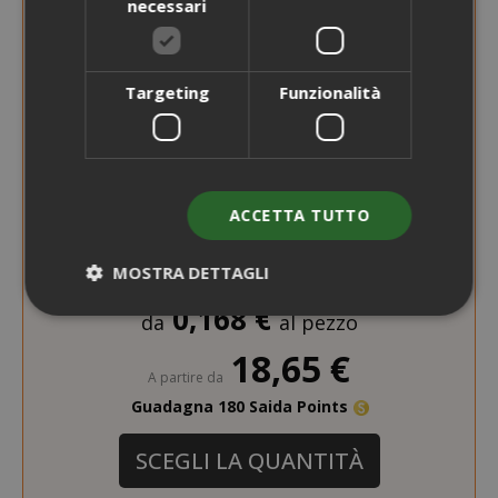
necessari
Targeting
Funzionalità
ACCETTA TUTTO
MOSTRA DETTAGLI
0,168 €
da
al pezzo
18,65 €
Strettamente necessari
Performance
A partire da
Targeting
Funzionalità
Guadagna 180 Saida Points
I cookie strettamente necessari
SCEGLI LA QUANTITÀ
consentono le funzionalità principali del
sito web come l'accesso dell'utente e la