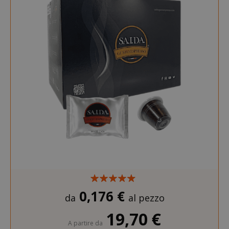
mage-cache-sessid
Adobe Inc
www.sai
mage-cache-storage
Adobe Inc
www.sai
0,176 €
da
al pezzo
19,70 €
A partire da