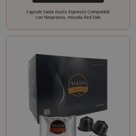
Capsule Saida Gusto Espresso Compatibili
con Nespresso, miscela Red Dek
private_content_version
Adobe Inc
www.sai
recently_compared_product_previous
Adobe Inc
www.sai