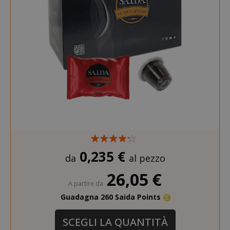
section_data_ids
Adobe Inc
www.sai
0,235 €
da
al pezzo
26,05 €
A partire da
form_key
Adobe Inc
Guadagna 260 Saida Points
www.sai
SCEGLI LA QUANTITÀ