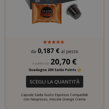
recently_viewed_product_previous
Adobe Inc
www.sai
X-Magento-Vary
Adobe Inc
0,187 €
www.sai
da
al pezzo
20,70 €
A partire da
Guadagna 200 Saida Points
SCEGLI LA QUANTITÀ
Capsule Saida Gusto Espresso Compatibili
con Nespresso, miscela Orange Crema