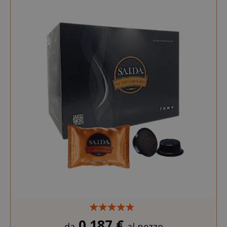
0,187 €
da
al pezzo