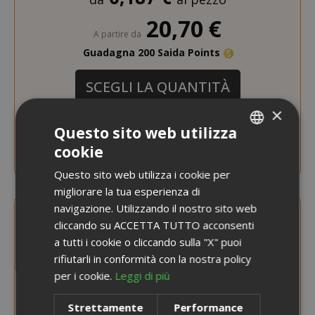
20,70 €
A partire da
Guadagna 200 Saida Points
SCEGLI LA QUANTITÀ
×
Capsule Saida Gusto Espresso Compatibili
Questo sito web utilizza
Lavazza A Modo Mio, miscela Orange
cookie
Crema
ITALIAN
Questo sito web utilizza i cookie per
ENGLISH
migliorare la tua esperienza di
navigazione. Utilizzando il nostro sito web
cliccando su ACCETTA TUTTO acconsenti
a tutti i cookie o cliccando sulla "X" puoi
rifiutarli in conformità con la nostra policy
per i cookie.
Leggi di più
Strettamente
Performance