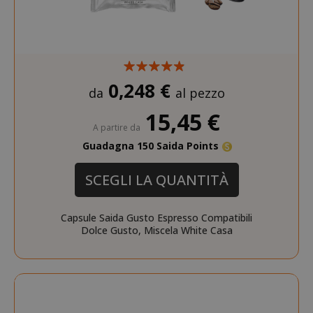
recently_viewed_product
Adobe Inc
www.sai
0,248 €
da
al pezzo
15,45 €
A partire da
Guadagna 150 Saida Points
SCEGLI LA QUANTITÀ
NOME
PROVIDER / DOMINIO
Capsule Saida Gusto Espresso Compatibili
wp_ga4_customerGroup
.www.boutiquedescorset
NOME
PROVIDER / DOMINIO
Dolce Gusto, Miscela White Casa
.www.saidagustoespres
_ga
Google LLC
NOME
PROVIDER / DOMINIO
SCADENZ
.saidagustoespresso.com
IDE
1 anno
Google LLC
.doubleclick.net