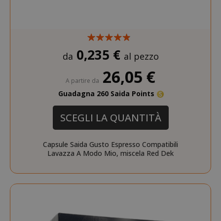
0,235 €
da
al pezzo
26,05 €
A partire da
Guadagna 260 Saida Points
SADEVSESSID
.www.sai
SCEGLI LA QUANTITÀ
_GRECAPTCHA
Google LL
www.goo
Capsule Saida Gusto Espresso Compatibili
Lavazza A Modo Mio, miscela Red Dek