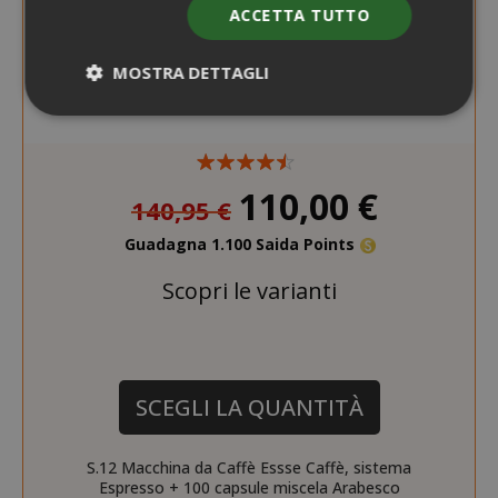
ACCETTA TUTTO
MOSTRA DETTAGLI
Strettamente necessari
Performance
110,00 €
Targeting
Funzionalità
140,95 €
I cookie strettamente necessari
Guadagna 1.100 Saida Points
consentono le funzionalità principali del
sito web come l'accesso dell'utente e la
Scopri le varianti
gestione dell'account. Il sito web non può
essere utilizzato correttamente senza i
cookie strettamente necessari.
NOME
PROVIDE
SCEGLI LA QUANTITÀ
SID
Google LL
.google.
S.12 Macchina da Caffè Essse Caffè, sistema
Espresso + 100 capsule miscela Arabesco