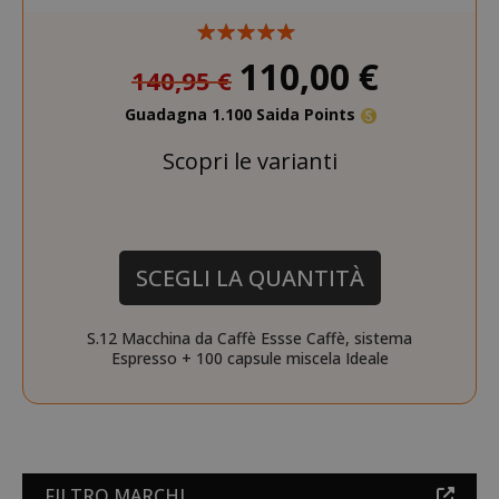
SADEVSESSID
.www.sai
110,00 €
140,95 €
_GRECAPTCHA
Google LL
Guadagna 1.100 Saida Points
www.goo
Scopri le varianti
SCEGLI LA QUANTITÀ
S.12 Macchina da Caffè Essse Caffè, sistema
mage-cache-sessid
Adobe Inc
Espresso + 100 capsule miscela Ideale
www.sai
FILTRO MARCHI