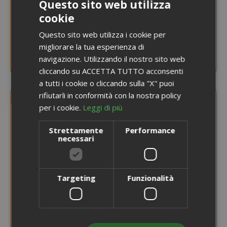
Questo sito web utilizza
cookie
SCEGLI LA QUANTITÀ
ITALIAN
Questo sito web utilizza i cookie per
ENGLISH
S.12 Macchina da Caffè Essse Caffè, sistema
migliorare la tua esperienza di
Espresso + 100 capsule miscela Barocco
navigazione. Utilizzando il nostro sito web
cliccando su ACCETTA TUTTO acconsenti
a tutti i cookie o cliccando sulla "X" puoi
rifiutarli in conformità con la nostra policy
per i cookie.
Leggi di più
Strettamente
Performance
necessari
Targeting
Funzionalità