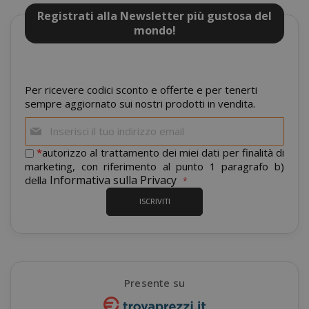
X-Magento-Vary
Adobe Inc
Registrati alla Newsletter più gustosa del
www.sai
mondo!
Per ricevere codici sconto e offerte e per tenerti
sempre aggiornato sui nostri prodotti in vendita.
Iscriviti
alla
nostra
*
autorizzo al trattamento dei miei dati per finalità di
newsletter:
marketing, con riferimento al punto 1 paragrafo b)
Informativa sulla Privacy
della
ISCRIVITI
product_data_storage
Adobe Inc
www.sai
Presente su