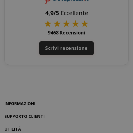
4,9/5
Eccellente
★
★
★
★
★
FPGSID
.saidagu
9468 Recensioni
Scrivi recensione
saida-popup
.www.sai
mage-cache-storage-section-
Adobe Inc
invalidation
www.sai
INFORMAZIONI
SUPPORTO CLIENTI
UTILITÀ