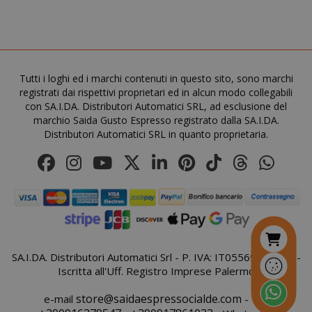
mage-messages
Adobe Inc
www.sai
Tutti i loghi ed i marchi contenuti in questo sito, sono marchi
registrati dai rispettivi proprietari ed in alcun modo collegabili
con SA.I.DA. Distributori Automatici SRL, ad esclusione del
marchio Saida Gusto Espresso registrato dalla SA.I.DA.
Distributori Automatici SRL in quanto proprietaria.
SA.I.DA. Distributori Automatici Srl - P. IVA: IT05569410821 -
section_data_ids
Iscritta all'Uff. Registro Imprese Palermo
Adobe Inc
www.sai
store@saidaespressocialde.com
e-mail
- Tel: