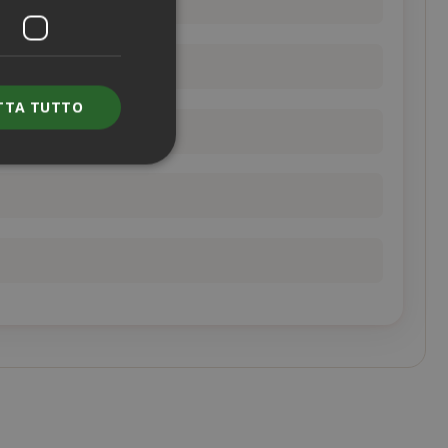
TTA TUTTO
e l'accesso
nte senza i cookie
ENZA
DESCRIZIONE
nno
Questo è un
nome di cookie
molto comune,
ma dove si
trova come
cookie di