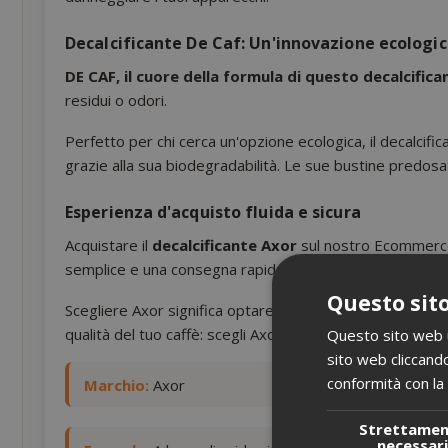
Decalcificante De Caf
: Un'innovazione ecologi
DE CAF, il cuore della formula di questo
decalcifica
residui o odori.
Perfetto per chi cerca un'opzione ecologica, il decalcifi
grazie alla sua biodegradabilità. Le sue bustine predosat
Esperienza d'acquisto fluida e sicura
Acquistare il
decalcificante Axor
sul nostro Ecommerce 
semplice e una consegna rapida.
Questo sito
Scegliere Axor significa optare per la qualità e l'efficac
qualità del tuo caffè: scegli Axor per risultati eccezionali.
Questo sito web ut
sito web cliccando
conformità con la 
Marchio:
Axor
Strettame
necessar