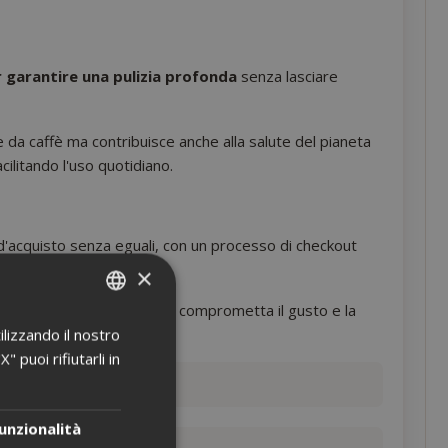
er garantire una pulizia profonda
senza lasciare
e da caffè ma contribuisce anche alla salute del pianeta
cilitando l'uso quotidiano.
d'acquisto senza eguali, con un processo di checkout
×
. Non lasciare che il calcare comprometta il gusto e la
ilizzando il nostro
ITALIAN
 puoi rifiutarli in
ENGLISH
unzionalità