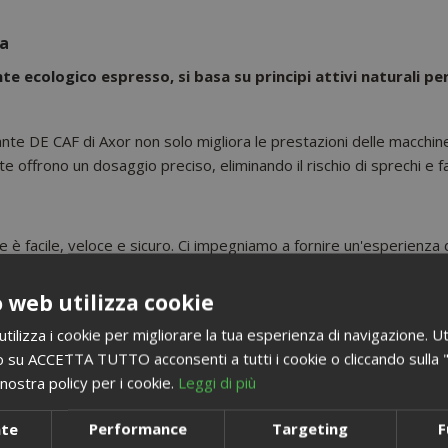
ca
nte ecologico
espresso, si basa su principi attivi naturali p
cante DE CAF di Axor non solo migliora le prestazioni delle macchin
e offrono un dosaggio preciso, eliminando il rischio di sprechi e fa
è facile, veloce e sicuro. Ci impegniamo a fornire un'esperienza 
 web utilizza cookie
ia, garantendo il miglior trattamento possibile per i tuoi apparecchi
ilizza i cookie per migliorare la tua esperienza di navigazione. Ut
 su ACCETTA TUTTO acconsenti a tutti i cookie o cliccando sulla "X"
nostra policy per i cookie.
Leggi di più
nte
Performance
Targeting
F
i