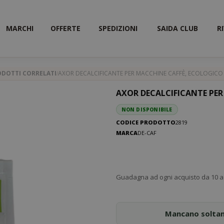
MARCHI
OFFERTE
SPEDIZIONI
SAIDA CLUB
R
ODOTTI CORRELATI
AXOR DECALCIFICANTE PER MACCHINE CAFFÈ, ECOLOGICO 
AXOR DECALCIFICANTE PER
NON DISPONIBILE
CODICE PRODOTTO
2819
MARCA
DE-CAF
Guadagna ad ogni acquisto da 10 a 
Mancano solta