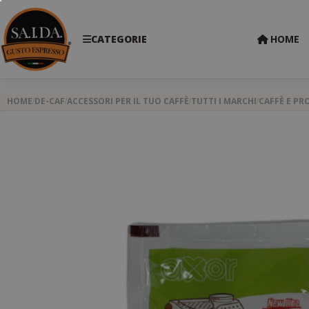
CATEGORIE
HOME
HOME
DE-CAF
ACCESSORI PER IL TUO CAFFÈ
TUTTI I MARCHI
CAFFÈ E PR
Skip
to
the
end
of
the
images
gallery