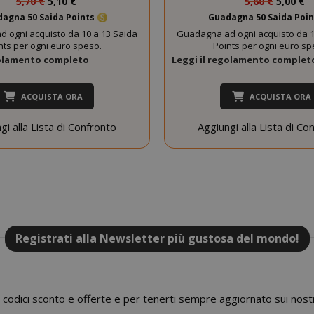
5,70 €
5,10 €
5,60 €
5,00 €
.www.saidagustoespresso.com
59 mi
speciale
speciale
agna 50 Saida Points
Guadagna 50 Saida Poi
58 se
 ogni acquisto da 10 a 13 Saida
Guadagna ad ogni acquisto da 1
5 me
Google LLC
nts per ogni euro speso.
Points per ogni euro sp
www.google.com
setti
golamento completo
Leggi il regolamento complet
ACQUISTA ORA
ACQUISTA ORA
gi alla Lista di Confronto
Aggiungi alla Lista di Co
essid
59 mi
Adobe Inc.
www.saidagustoespresso.com
55 se
Registrati alla Newsletter più gustosa del mondo!
 codici sconto e offerte e per tenerti sempre aggiornato sui nostr