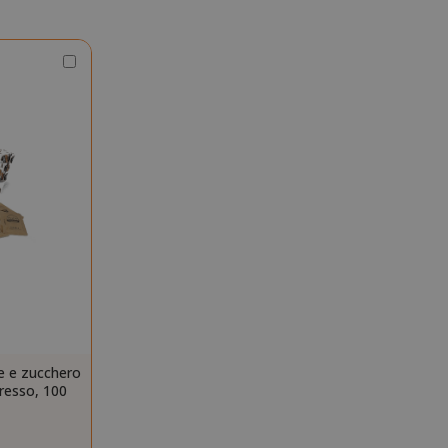
sessione è
probabile che
venga utilizzato
Scegli
per la gestione
la
dello stato della
quantità
sessione.
Questo cookie
mane
viene utilizzato
orni
dal servizio
Cookie-
Script.com per
ricordare le
preferenze di
consenso sui
cookie dei
visitatori. È
necessario che il
banner dei
cookie di
Cookie-
ne e zucchero
Script.com
resso, 100
funzioni
correttamente.