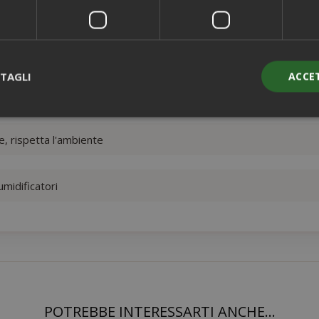
 sicuro
TAGLI
ACCE
da caffè funzionali e durature
, rispetta l'ambiente
Strettamente necessari
Performance
Targeting
Funzionalità
ente necessari consentono le funzionalità principali del sito web com
umidificatori
gestione dell'account. Il sito web non può essere utilizzato correttame
essari.
PROVIDER / DOMINIO
SCAD
1 a
Google LLC
.google.com
POTREBBE INTERESSARTI ANCHE...