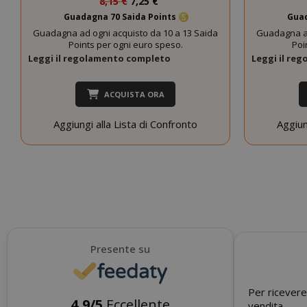
8,15 €
7,25 €
SADEVSESSID
speciale
Guadagna 70 Saida Points
Guad
Guadagna ad ogni acquisto da 10 a 13 Saida
Guadagna ad
_GRECAPTCHA
Points per ogni euro speso.
Poi
Leggi il regolamento completo
Leggi il re
ACQUISTA ORA
Aggiungi alla Lista di Confronto
Aggiun
mage-cache-s
Presente su
Per ricevere
4,9/5
Eccellente
vendita.