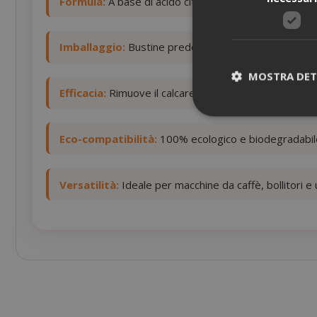
Formula:
A base di acido citrico di origine naturale
Imballaggio:
Bustine predosate per un uso pratico e
MOSTRA DET
Efficacia:
Rimuove il calcare mantenendo le macchine 
Eco-compatibilità:
100% ecologico e biodegradabile
I cookie strettam
Versatilità:
Ideale per macchine da caffè, bollitori e 
dell'utente e la 
strettamente nec
NOME
SID