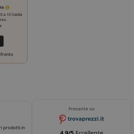
nuti
nts
condi
0 a 13 Saida
si 4
Google
eso.
mane
reCAPTCHA
o
imposta un
cookie
necessario
(_GRECAPTCHA)
quando viene
nfronto
eseguito allo
scopo di fornire
la sua analisi dei
rischi.
nuti
Il valore di
condi
questo cookie
attiva la pulizia
della memoria
cache locale.
Presente su
Quando il
cookie viene
rimosso
dall'applicazione
i prodotti in
back-end,
4,9/5
Eccellente