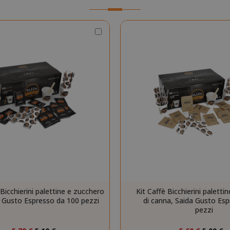
Scegli
Google Privacy Policy
la
quantità
Consent
4
CookieScript
www.saidagustoespresso.com
setti
2 gi
 Bicchierini palettine e zucchero
Kit Caffè Bicchierini paletti
a Gusto Espresso da 100 pezzi
di canna, Saida Gusto Esp
pezzi
Prezzo
Prezzo