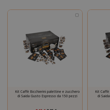
Scegli
la
quantità
CookieScript
Kit Caffè Bicchierini palettine e zucchero
Kit Caffè
di Saida Gusto Espresso da 150 pezzi
di Said
Prezzo