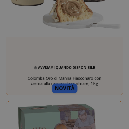
mage-cache-storage-section-
Adobe Inc
invalidation
www.sai
AVVISAMI QUANDO DISPONIBILE
mage-messages
Adobe Inc
Colomba Oro di Manna Fiasconaro con
www.sai
crema alla manna da spalmare, 1Kg
NOVITÀ