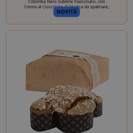
Colomba Nero Sublime Fiasconaro, con
Crema al Cioccolato di Modica da spalmare,
NOVITÀ
1Kg
private_content_version
Adobe Inc
www.sai
recently_compared_product_previous
Adobe Inc
www.sai