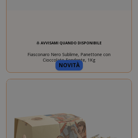
mage-cache-sessid
Adobe Inc
www.sai
AVVISAMI QUANDO DISPONIBILE
Fiasconaro Nero Sublime, Panettone con
Cioccolato Fondente, 1Kg
NOVITÀ
mage-cache-storage
Adobe Inc
www.sai