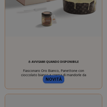
AVVISAMI QUANDO DISPONIBILE
Fiasconaro Oro Bianco, Panettone con
cioccolato bianco e crema di mandorle da
NOVITÀ
spalmare, 1kg