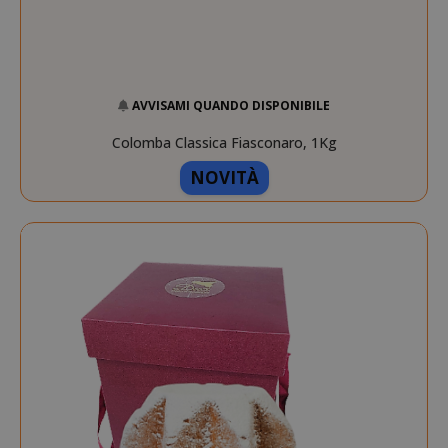
.www.saidagustoespres
_ga_HF45E1SR9H
.saidagustoespresso.com
AVVISAMI QUANDO DISPONIBILE
Colomba Classica Fiasconaro, 1Kg
NOVITÀ
m
Stripe
m.stripe.com
form_key
Adobe Inc.
.www.saidagustoespres