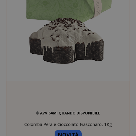
__stripe_mid
Stripe Inc.
.www.saidagustoespres
test_cookie
15 minuti
Google LLC
.doubleclick.net
AVVISAMI QUANDO DISPONIBILE
Colomba Pera e Cioccolato Fiasconaro, 1Kg
NOVITÀ