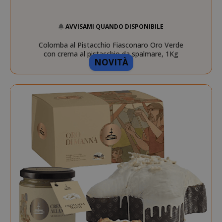
AVVISAMI QUANDO DISPONIBILE
Colomba al Pistacchio Fiasconaro Oro Verde
product_data_storage
con crema al pistacchio da spalmare, 1Kg
Adobe Inc
NOVITÀ
www.sai
FPGSID
.saidagu
saida-popup
.www.sai