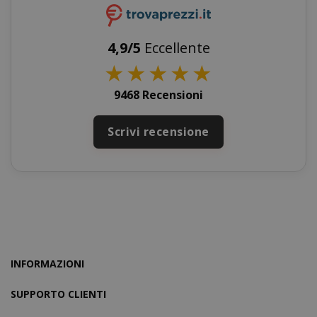
4,9/5
Eccellente
★
★
★
★
★
9468 Recensioni
recently_compared_product_previous
Adobe Inc
Scrivi recensione
www.sai
recently_viewed_product
Adobe Inc
www.sai
INFORMAZIONI
SUPPORTO CLIENTI