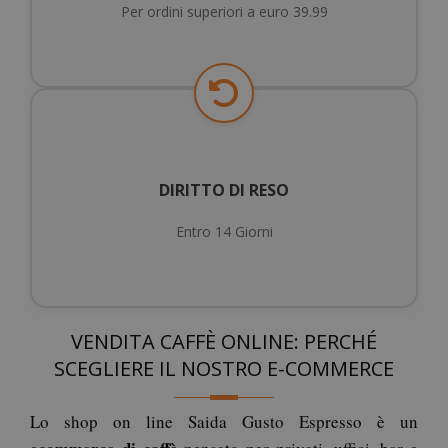
Per ordini superiori a euro 39.99
X-Magento-Vary
Adobe Inc
www.sai
DIRITTO DI RESO
Entro 14 Giorni
VENDITA CAFFÈ ONLINE: PERCHÉ
SCEGLIERE IL NOSTRO E-COMMERCE
product_data_storage
Adobe Inc
www.sai
Lo shop on line Saida Gusto Espresso è un