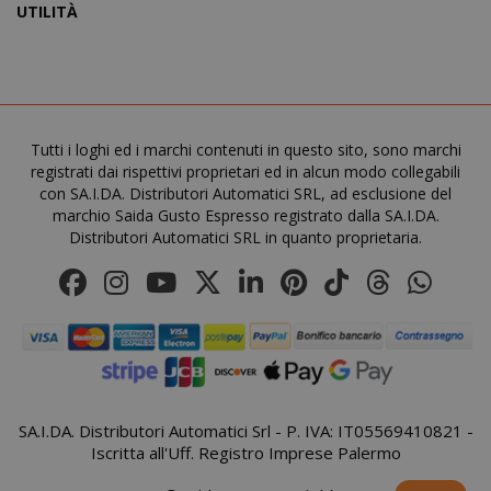
UTILITÀ
NOME
PROVIDER / DOMINIO
Tutti i loghi ed i marchi contenuti in questo sito, sono marchi
wp_ga4_customerGroup
.www.boutiquedescorset
NOME
PROVIDER / DOMINIO
registrati dai rispettivi proprietari ed in alcun modo collegabili
.www.saidagustoespres
con SA.I.DA. Distributori Automatici SRL, ad esclusione del
_ga
Google LLC
marchio Saida Gusto Espresso registrato dalla SA.I.DA.
NOME
PROVIDER / DOMINIO
SCADENZ
.saidagustoespresso.com
Distributori Automatici SRL in quanto proprietaria.
IDE
1 anno
Google LLC
.doubleclick.net
SA.I.DA. Distributori Automatici Srl - P. IVA: IT05569410821 -
Iscritta all'Uff. Registro Imprese Palermo