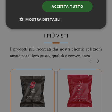
ACCETTA TUTTO
MOSTRA DETTAGLI
I PIÙ VISTI
Strettamente necessari
Performance
Targeting
Funzionalità
I prodotti più ricercati dai nostri clienti: selezioni
amate per il loro gusto, qualità e convenienza.
I cookie strettamente necessari
consentono le funzionalità principali del
sito web come l'accesso dell'utente e la
gestione dell'account. Il sito web non può
essere utilizzato correttamente senza i
cookie strettamente necessari.
NOME
PROVIDE
SID
Google LL
.google.