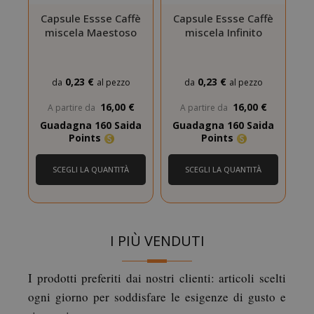
Capsule Essse Caffè
Capsule Essse Caffè
miscela Maestoso
miscela Infinito
R
0,23 €
0,23 €
da
al pezzo
da
al pezzo
16,00 €
16,00 €
A partire da
A partire da
Guadagna 160 Saida
Guadagna 160 Saida
G
CookieScriptConsent
CookieScr
Google
Points
Points
www.sai
Privacy Policy
SCEGLI LA QUANTITÀ
SCEGLI LA QUANTITÀ
I PIÙ VENDUTI
I prodotti preferiti dai nostri clienti: articoli scelti
ogni giorno per soddisfare le esigenze di gusto e