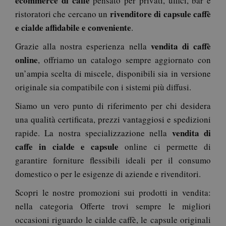
ecommerce di caffè
pensato per privati, uffici, bar e
rivenditore di capsule caffè
ristoratori che cercano un
e cialde affidabile e conveniente
.
FPGSID
.saidagu
vendita di caffè
Grazie alla nostra esperienza nella
online
, offriamo un catalogo sempre aggiornato con
un’ampia scelta di miscele, disponibili sia in versione
originale sia compatibile con i sistemi più diffusi.
Siamo un vero punto di riferimento per chi desidera
una qualità certificata, prezzi vantaggiosi e spedizioni
saida-popup
.www.sai
vendita di
rapide. La nostra specializzazione nella
caffe in cialde e capsule
online ci permette di
garantire forniture flessibili ideali per il consumo
mage-cache-storage-section-
Adobe Inc
domestico o per le esigenze di aziende e rivenditori.
invalidation
www.sai
Scopri le nostre promozioni sui prodotti in vendita:
nella categoria Offerte trovi sempre le migliori
occasioni riguardo le cialde caffè, le capsule originali