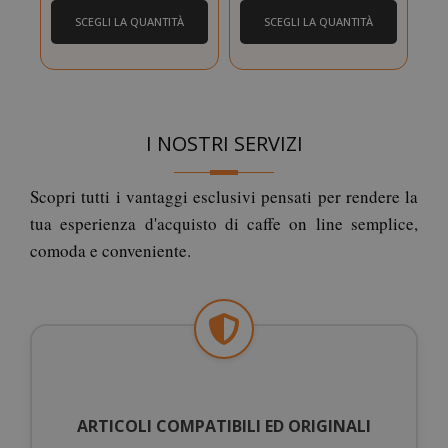
SCEGLI LA QUANTITÀ
SCEGLI LA QUANTITÀ
I NOSTRI SERVIZI
mage-cache-storage
Adobe Inc
www.sai
Scopri tutti i vantaggi esclusivi pensati per rendere la
tua esperienza d'acquisto di caffe on line semplice,
comoda e conveniente.
CrossDomainCookieScriptConsent_105
.crossdo
script.co
ARTICOLI COMPATIBILI ED ORIGINALI
recently_compared_product
Adobe Inc