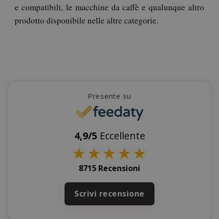
e compatibili, le macchine da caffè e qualunque altro
prodotto disponibile nelle altre categorie.
mage-messages
Adobe Inc
www.sai
Presente su
4,9/5
Eccellente
★
★
★
★
★
8715 Recensioni
Scrivi recensione
section_data_ids
Adobe Inc
www.sai