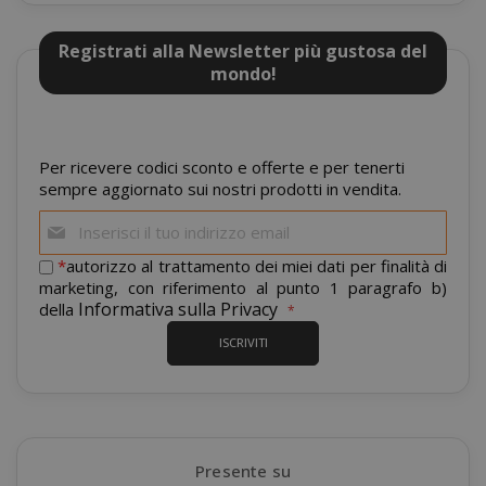
Registrati alla Newsletter più gustosa del
mondo!
Per ricevere codici sconto e offerte e per tenerti
sempre aggiornato sui nostri prodotti in vendita.
form_key
Iscriviti
Adobe Inc
www.sai
alla
nostra
*
autorizzo al trattamento dei miei dati per finalità di
newsletter:
marketing, con riferimento al punto 1 paragrafo b)
Informativa sulla Privacy
della
ISCRIVITI
private_content_version
Adobe Inc
www.sai
Presente su