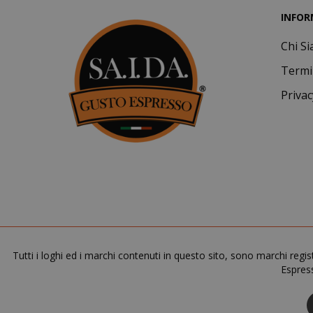
INFOR
Chi S
Termi
Privac
CookieScript
Tutti i loghi ed i marchi contenuti in questo sito, sono marchi regis
Espress