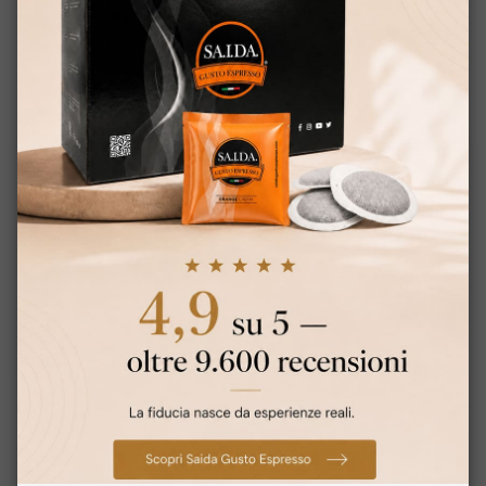
×
Questo sito web utilizza
cookie
ITALIAN
Questo sito web utilizza i cookie per
ENGLISH
migliorare la tua esperienza di
navigazione. Utilizzando il nostro sito web
cliccando su ACCETTA TUTTO acconsenti
a tutti i cookie o cliccando sulla "X" puoi
rifiutarli in conformità con la nostra policy
per i cookie.
Leggi di più
Strettamente
Performance
necessari