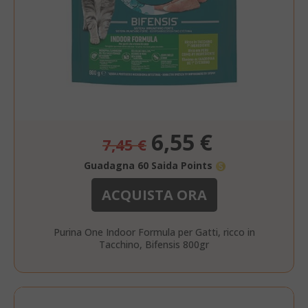
mage-cache-storage-section-
Adobe Inc
invalidation
www.sai
Prezzo
6,55 €
7,45 €
mage-messages
speciale
Adobe Inc
www.sai
Guadagna 60 Saida Points
ACQUISTA ORA
Purina One Indoor Formula per Gatti, ricco in
Tacchino, Bifensis 800gr