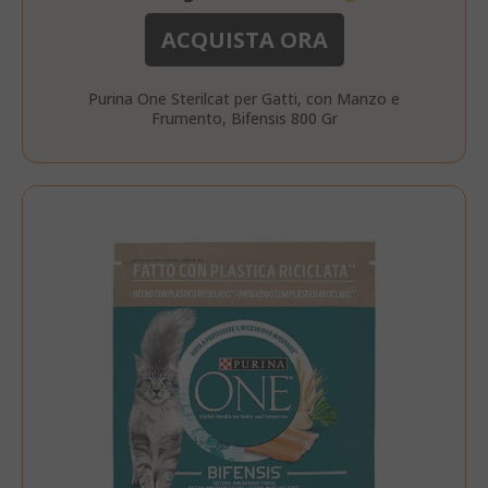
ACQUISTA ORA
private_content_version
Adobe Inc
Purina One Sterilcat per Gatti, con Manzo e
www.sai
Frumento, Bifensis 800 Gr
recently_compared_product_previous
Adobe Inc
www.sai