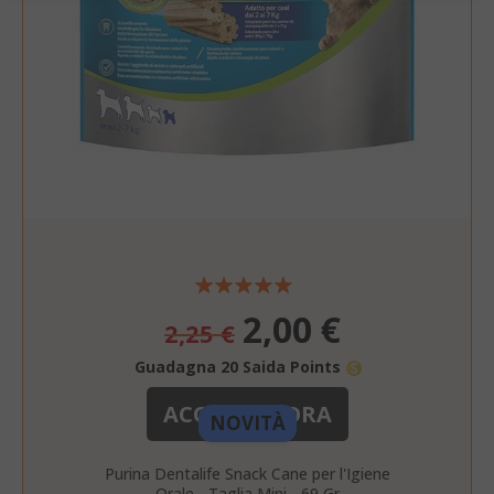
cookie strettamente necessari.
NOME
PROVIDE
SID
Google LL
.google.
Prezzo
2,00 €
2,25 €
speciale
CookieScriptConsent
CookieScr
Google
www.sai
Guadagna 20 Saida Points
Privacy Policy
ACQUISTA ORA
NOVITÀ
Purina Dentalife Snack Cane per l'Igiene
Orale - Taglia Mini - 69 Gr