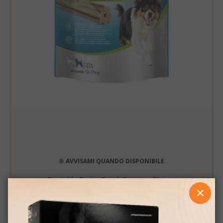
AVVISAMI QUANDO DISPONIBILE
Dentalife Purina Snack Cane per l'Igiene
Orale - Taglia Medium - 115 Gr
CHIUD
NOVITÀ