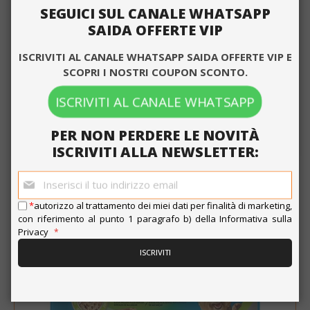
Prezzo
SEGUICI SUL CANALE WHATSAPP
2,00 €
2,25 €
speciale
SAIDA OFFERTE VIP
Targeting
Funzionalità
Guadagna 20 Saida Points
ISCRIVITI AL CANALE WHATSAPP SAIDA OFFERTE VIP E
ACQUISTA ORA
SCOPRI I NOSTRI COUPON SCONTO.
NOVITÀ
ISCRIVITI AL CANALE WHATSAPP
ACCETTA TUTTO
Purina Dentalife Snack Cane per l'Igiene
Orale - Taglia Small - 115 Gr
PER NON PERDERE LE NOVITÀ
MOSTRA DETTAGLI
ISCRIVITI ALLA NEWSLETTER:
Iscriviti
alla
Strettamente necessari
Performance
nostra
*
autorizzo al trattamento dei miei dati per finalità di marketing,
newsletter:
Targeting
Funzionalità
con riferimento al punto 1 paragrafo b) della
Informativa sulla
Privacy
I cookie strettamente necessari
ISCRIVITI
consentono le funzionalità principali del
sito web come l'accesso dell'utente e la
gestione dell'account. Il sito web non può
essere utilizzato correttamente senza i