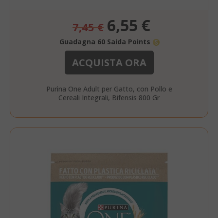
www.sai
Prezzo
6,55 €
7,45 €
speciale
Guadagna 60 Saida Points
ACQUISTA ORA
Purina One Adult per Gatto, con Pollo e
Cereali Integrali, Bifensis 800 Gr
mage-cache-storage
Adobe Inc
www.sai