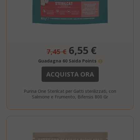
recently_viewed_product
Adobe Inc
www.sai
Prezzo
6,55 €
7,45 €
speciale
Guadagna 60 Saida Points
ACQUISTA ORA
NOME
PROVIDER / DOMINIO
wp_ga4_customerGroup
.www.boutiquedescorset
NOME
PROVIDER / DOMINIO
Purina One Sterilcat per Gatti sterilizzati, con
.www.saidagustoespres
Salmone e Frumento, Bifensis 800 Gr
_ga
Google LLC
NOME
PROVIDER / DOMINIO
SCADENZ
.saidagustoespresso.com
IDE
1 anno
Google LLC
.doubleclick.net