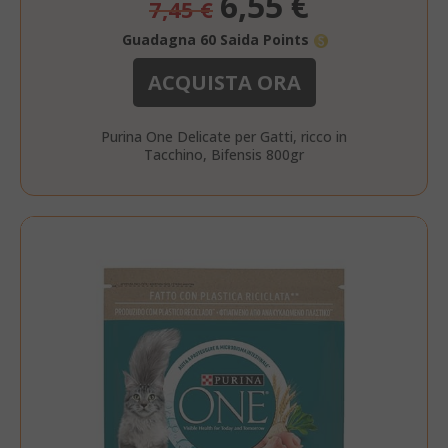
6,55 €
7,45 €
speciale
Guadagna 60 Saida Points
product_data_storage
Adobe Inc
www.sai
ACQUISTA ORA
Purina One Delicate per Gatti, ricco in
Tacchino, Bifensis 800gr
FPGSID
.saidagu
saida-popup
.www.sai