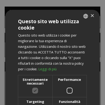
LISTA DESIDERI
×
Questo sito web utilizza
Non ci sono articoli nella lista desideri.
cookie
ITALIAN
Questo sito web utilizza i cookie per
ENGLISH
FILTRO MARCHI
migliorare la tua esperienza di
navigazione. Utilizzando il nostro sito web
cliccando su ACCETTA TUTTO acconsenti
a tutti i cookie o cliccando sulla "X" puoi
rifiutarli in conformità con la nostra policy
I NOSTRI MARCHI
per i cookie.
Leggi di più
Strettamente
Performance
necessari
Targeting
Funzionalità