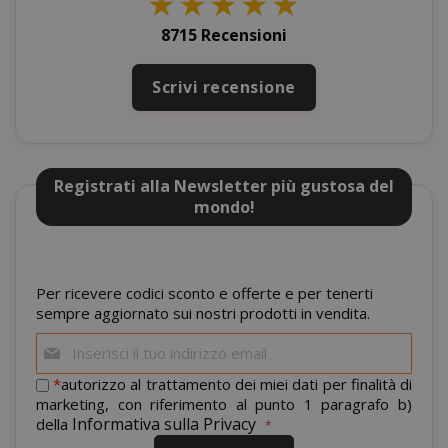
★
★
★
★
★
SID
Google LL
8715 Recensioni
.google.
Scrivi recensione
Registrati alla Newsletter più gustosa del
mondo!
CookieScriptConsent
CookieScr
Google
www.sai
Privacy Policy
Per ricevere codici sconto e offerte e per tenerti
sempre aggiornato sui nostri prodotti in vendita.
Iscriviti
alla
nostra
*
autorizzo al trattamento dei miei dati per finalità di
newsletter:
marketing, con riferimento al punto 1 paragrafo b)
Informativa sulla Privacy
della