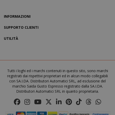
INFORMAZIONI
SUPPORTO CLIENTI
UTILITÀ
mage-cache-storage
Adobe Inc
www.sai
Tutti i loghi ed i marchi contenuti in questo sito, sono marchi
registrati dai rispettivi proprietari ed in alcun modo collegabili
con SA.I.DA. Distributori Automatici SRL, ad esclusione del
marchio Saida Gusto Espresso registrato dalla SA.I.DA.
Distributori Automatici SRL in quanto proprietaria.
CrossDomainCookieScriptConsent_105
.crossdo