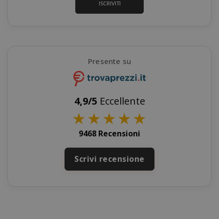
ISCRIVITI
SADEVSESSID
.www.sai
Presente su
_GRECAPTCHA
Google LL
www.goo
4,9/5
Eccellente
★
★
★
★
★
9468 Recensioni
Scrivi recensione
mage-cache-sessid
Adobe Inc
www.sai