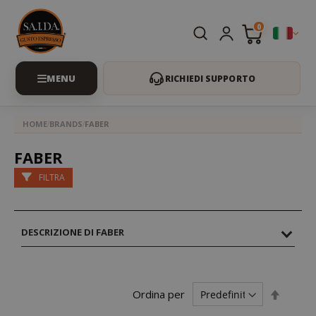
0
RICHIEDI SUPPORTO
HOME
BRANDS
FABER
FABER
FILTRA
DESCRIZIONE DI FABER
Impost
Ordina per
la