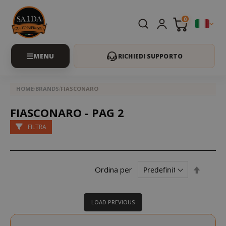
0
RICHIEDI SUPPORTO
HOME
BRANDS
FIASCONARO
FIASCONARO - PAG 2
FILTRA
Impost
Ordina per
la
direzio
decres
LOAD PREVIOUS