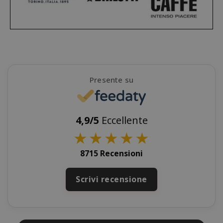
X-Magento-Vary
Adobe Inc
www.sai
Presente su
4,9/5
Eccellente
★
★
★
★
★
8715 Recensioni
product_data_storage
Scrivi recensione
Adobe Inc
www.sai