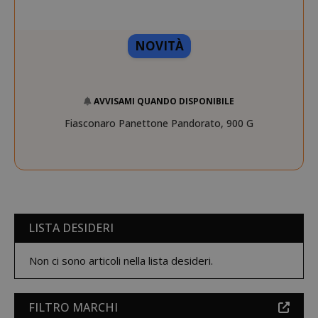
NOVITÀ
AVVISAMI QUANDO DISPONIBILE
mage-cache-storage
Adobe Inc
www.sai
Fiasconaro Panettone Pandorato, 900 G
LISTA DESIDERI
CrossDomainCookieScriptConsent_105
.crossdo
Non ci sono articoli nella lista desideri.
script.co
recently_compared_product
Adobe Inc
FILTRO MARCHI
www.sai