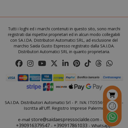
Tutti i loghi ed i marchi contenuti in questo sito, sono marchi
registrati dai rispettivi proprietari ed in alcun modo collegabili
con SA.I.DA. Distributori Automatici SRL, ad esclusione del
marchio Saida Gusto Espresso registrato dalla SA.I.DA.
Distributori Automatici SRL in quanto proprietaria.
form_key
Adobe Inc
www.sai
SA.I.DA. Distributori Automatici Srl - P. IVA: IT05569410821 -
Iscritta all'Uff. Registro Imprese Palermo
private_content_version
Adobe Inc
www.sai
store@saidaespressocialde.com
e-mail
- Tel:
+390916379547
+390917861033
-
- Whatsapp: