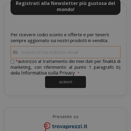
Registrati alla Newsletter più gustosa del
mondo!
FPGSID
.saidagu
Per ricevere codici sconto e offerte e per tenerti
sempre aggiornato sui nostri prodotti in vendita.
Iscriviti
alla
nostra
*
autorizzo al trattamento dei miei dati per finalità di
newsletter:
saida-popup
.www.sai
marketing, con riferimento al punto 1 paragrafo b)
Informativa sulla Privacy
della
ISCRIVITI
mage-cache-storage-section-
Adobe Inc
invalidation
www.sai
Presente su