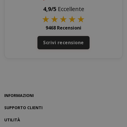
4,9/5
Eccellente
★
★
★
★
★
mage-messages
Adobe Inc
www.sai
9468 Recensioni
Scrivi recensione
INFORMAZIONI
SUPPORTO CLIENTI
section_data_ids
Adobe Inc
www.sai
UTILITÀ