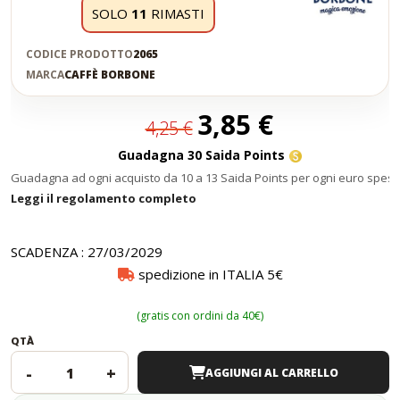
SOLO
11
RIMASTI
CODICE PRODOTTO
2065
MARCA
CAFFÈ BORBONE
Prezzo
3,85 €
4,25 €
speciale
Guadagna 30 Saida Points
Guadagna ad ogni acquisto da 10 a 13 Saida Points per ogni euro speso
Leggi il regolamento completo
SCADENZA : 27/03/2029
spedizione in ITALIA 5€
(gratis con ordini da 40€)
QTÀ
-
+
AGGIUNGI AL CARRELLO