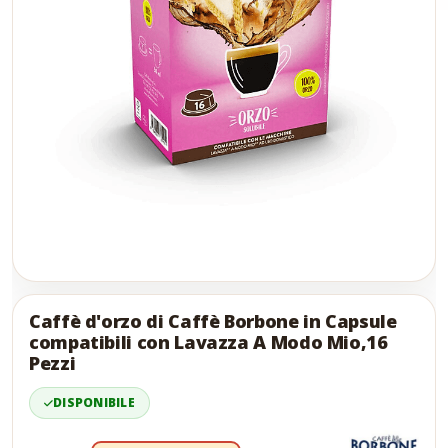
Skip
to
the
Caffè d'orzo di Caffè Borbone in Capsule
end
compatibili con Lavazza A Modo Mio,16
of
Pezzi
the
images
DISPONIBILE
gallery