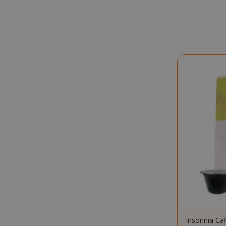
SADEVSESSID
_GRECAPTCHA
mage-cache-s
Insonnia Caf