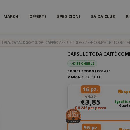
MARCHI
OFFERTE
SPEDIZIONI
SAIDA CLUB
R
ITALY
CATALOGO
TO.DA. CAFFÈ
CAPSULE TODA CAFFÈ COMPATIBILI CON CAF
CAPSULE TODA CAFFÈ COMP
DISPONIBILE
CODICE PRODOTTO
G437
MARCA
TO.DA. CAFFÈ
16 pz.
spe
€4,20
€3,85
(gratis 
Guada
€
0,241
per pezzo
96 pz.
spe