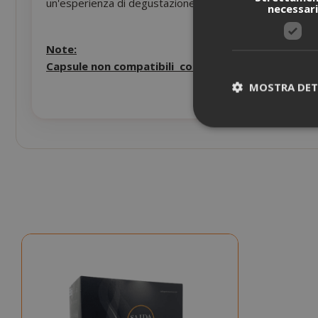
un'esperienza di degustazione che rinnova ogni giorno la
necessar
Note:
Capsule non compatibili con il sistema di lettura c
MOSTRA DET
I cookie strettam
dell'utente e la 
strettamente nec
NOME
SID