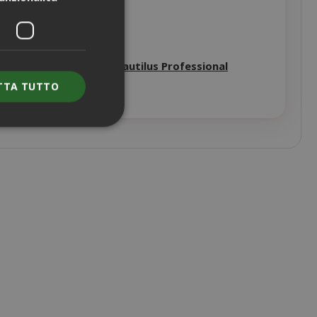
 ) e Sistema Caffitaly Nautilus Professional
TTA TUTTO
e l'accesso
nte senza i cookie
ENZA
DESCRIZIONE
nno
Questo è un
nome di cookie
molto comune,
ma dove si
trova come