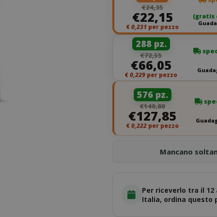
€24,35
€22,15
(gratis
Guadag
€
0,231
per pezzo
288 pz.
sped
€72,55
€66,05
Guadag
€
0,229
per pezzo
576 pz.
sped
€140,80
€127,85
Guadag
€
0,222
per pezzo
Mancano solta
Per riceverlo tra il 12
Italia, ordina questo