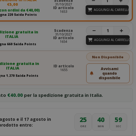
−
+
Scadenza
€5,00
31/10/2027
ID articolo
 con ordini da €40,00)
AGGIUNGI AL CARRELLO
1653
na 220 Saida Points
−
+
Scadenza
izione gratuita in
31/10/2027
ITALIA
ID articolo
AGGIUNGI AL CARRELLO
1654
na 660 Saida Points
Non Disponibile
izione gratuita in
ID articolo
ITALIA
Avvisami
1655
quando
na 1.270 Saida Points
disponibile
nto
€40.00
per la spedizione gratuita in Italia.
25
40
58
 agosto e il 17 agosto in
 prodotto entro:
ORE
MIN
SEC