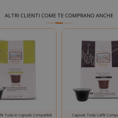
.www.saidagustoespresso.com
59 mi
58 se
ALTRI CLIENTI COME TE COMPRANO ANCHE
5 me
Google LLC
www.google.com
setti
essid
59 mi
Adobe Inc.
www.saidagustoespresso.com
55 se
fè Toda in Capsule Compatibili
Capsule Toda Caffè Compat