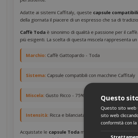
Adatte ai sistemi Caffitaly, queste
capsule compatibili
della giornata il piacere di un espresso che sa di tradiz
Caffè Toda
è sinonimo di qualità e passione per il caffè
più esigenti. La scelta di questa miscela rappresenta un v
Marchio:
Caffè Gattopardo - Toda
Sistema:
Capsule compatibili con macchine Caffitaly
Miscela:
Gusto Ricco - 75% Robusta dolce, 25% Ara
Questo sito
Questo sito web ut
Intensità:
Ricca e bilanciata, ideale per gli amanti di
sito web cliccando
conformità con la 
Acquistate le
capsule Toda
miscela Gusto Ricco su Saida
Strettame