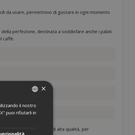
 Facili da usare, permettono di gustare in ogni momento
 della perfezione, destinata a soddisfare anche i palati
l caffè.
×
ilizzando il nostro
ITALIAN
 puoi rifiutarli in
ENGLISH
certezza di un prodotto di alta qualità, per
unzionalità