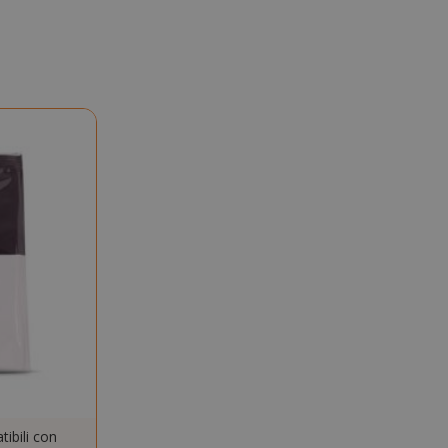
nuti
condi
si 4
Google
mane
reCAPTCHA
imposta un
cookie
necessario
(_GRECAPTCHA)
quando viene
eseguito allo
scopo di fornire
la sua analisi dei
rischi.
nuti
Il valore di
condi
questo cookie
attiva la pulizia
della memoria
cache locale.
Quando il
cookie viene
rimosso
dall'applicazione
ibili con