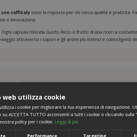
 con caffitaly
sono la risposta per chi cerca qualità e praticità.
ione e innovazione.
. Ogni capsula miscela Gusto Ricco è frutto di una ricerca costante
iaggio attraverso i sapori e gli aromi più intensi e coinvolgenti de
bica
 web utilizza cookie
ilizza i cookie per migliorare la tua esperienza di navigazione. Ut
 un caffè dal gusto pieno
 su ACCETTA TUTTO acconsenti a tutti i cookie o cliccando sulla "X"
nostra policy per i cookie.
Leggi di più
 Gusto Espresso: unisce la convenienza di un acquisto online alla 
nte
Performance
Targeting
F