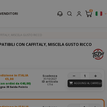
0
IVENDITORI
FITALY, MISCELA GUSTO RICCO
ATIBILI CON CAFFITALY, MISCELA GUSTO RICCO
−
+
dizione in ITALIA
Scadenza
€5,00
31/10/2027
ID articolo
con ordini da €40,00)
AGGIUNGI AL CARRELLO
1714
gna 30 Saida Points
dizione in ITALIA