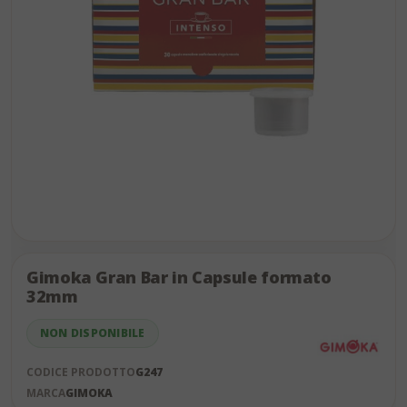
Skip
to
the
Gimoka Gran Bar in Capsule formato
end
32mm
of
the
NON DISPONIBILE
images
gallery
CODICE PRODOTTO
G247
MARCA
GIMOKA