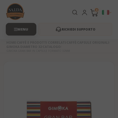
0
RICHIEDI SUPPORTO
HOME
CAFFÈ E PRODOTTI CORRELATI
CAFFÈ
CAPSULE ORIGINALI
GIMOKA DIAMETRO 32
CATALOGO
GIMOKA GRAN BAR IN CAPSULE FORMATO 32MM
Skip
to
the
beginning
of
the
images
gallery