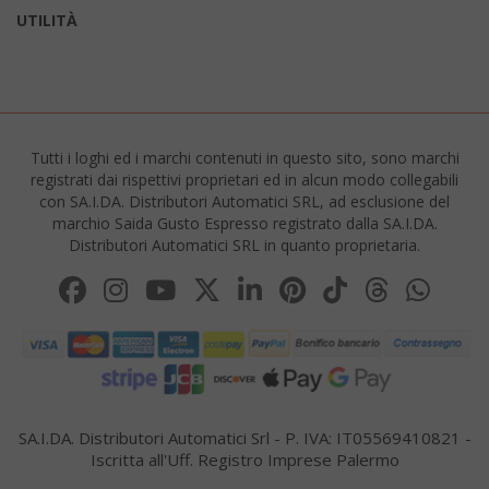
UTILITÀ
Tutti i loghi ed i marchi contenuti in questo sito, sono marchi
CrossDomainCookieScriptConsent_105
.crossdo
registrati dai rispettivi proprietari ed in alcun modo collegabili
script.co
con SA.I.DA. Distributori Automatici SRL, ad esclusione del
marchio Saida Gusto Espresso registrato dalla SA.I.DA.
recently_compared_product
Adobe Inc
Distributori Automatici SRL in quanto proprietaria.
www.sai
__cf_bm
Cloudflare
.twitter.
SA.I.DA. Distributori Automatici Srl - P. IVA: IT05569410821 -
Iscritta all'Uff. Registro Imprese Palermo