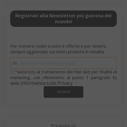
Registrati alla Newsletter più gustosa del
mondo!
Per ricevere codici sconto e offerte e per tenerti
sempre aggiornato sui nostri prodotti in vendita.
Iscriviti
alla
nostra
*
autorizzo al trattamento dei miei dati per finalità di
newsletter:
marketing, con riferimento al punto 1 paragrafo b)
SADEVSESSID
.www.sai
Informativa sulla Privacy
della
ISCRIVITI
_GRECAPTCHA
Google LL
www.goo
Presente su