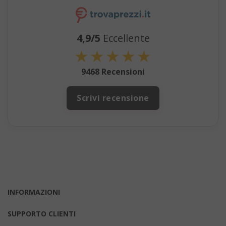
4,9/5
Eccellente
mage-cache-sessid
★
★
★
★
★
Adobe Inc
www.sai
9468 Recensioni
Scrivi recensione
INFORMAZIONI
mage-cache-storage
Adobe Inc
www.sai
SUPPORTO CLIENTI