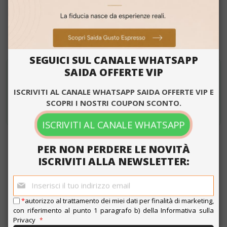
per i cookie.
Leggi di più
CONDIVIDI SU:
Strettamente
Performance
necessari
SEGUICI SUL CANALE WHATSAPP
SAIDA OFFERTE VIP
SAIDA OFFERTE VIP
Targeting
Funzionalità
Attiva il tuo codice sconto iscrivendoti al canale
Whatsapp
ISCRIVITI AL CANALE WHATSAPP SAIDA OFFERTE VIP E
SCOPRI I NOSTRI COUPON SCONTO.
ISCRIVITI ORA
ISCRIVITI AL CANALE WHATSAPP
ACCETTA TUTTO
PER NON PERDERE LE NOVITÀ
MOSTRA DETTAGLI
ISCRIVITI ALLA NEWSLETTER:
DESCRIZIONE PRODOTTO
Iscriviti
alla
Strettamente necessari
Performance
INFORMAZIONI PRODOTTO
nostra
*
autorizzo al trattamento dei miei dati per finalità di marketing,
newsletter:
Targeting
Funzionalità
con riferimento al punto 1 paragrafo b) della
Informativa sulla
Privacy