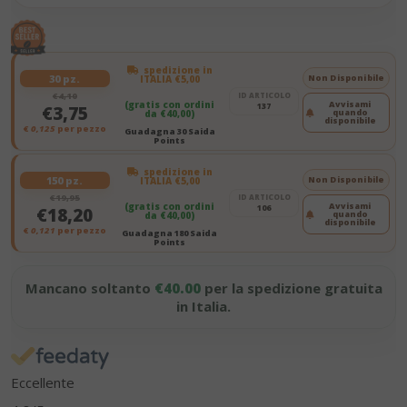
spedizione in
30 pz.
Non Disponibile
ITALIA €5,00
€4,10
ID ARTICOLO
(gratis con ordini
Avvisami
137
€3,75
quando
da €40,00)
disponibile
€
0,125
per pezzo
Guadagna 30 Saida
Points
spedizione in
150 pz.
Non Disponibile
ITALIA €5,00
€19,95
ID ARTICOLO
(gratis con ordini
Avvisami
106
€18,20
quando
da €40,00)
disponibile
€
0,121
per pezzo
Guadagna 180 Saida
Points
Mancano soltanto
€40.00
per la spedizione gratuita
in Italia.
Eccellente