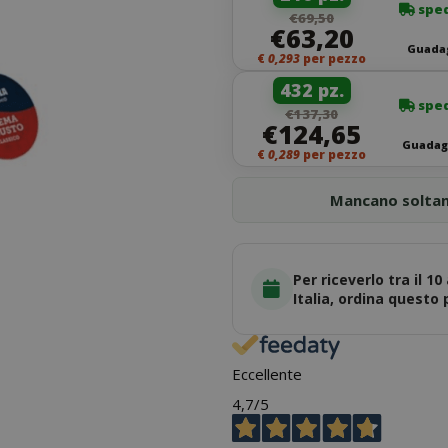
sped
€69,50
€63,20
Guadag
€
0,293
per pezzo
432 pz.
sped
€137,30
€124,65
Guadagn
€
0,289
per pezzo
Mancano solta
Per riceverlo tra il 10
Italia, ordina questo
Eccellente
4,7
/5