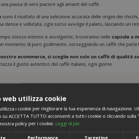
una pausa di vero piacere agli amanti del caffè.
o
sono il risultato di una selezione accurata delle origini dei chicch
 densa e vellutata, ogni sorso avvolge il palato, lasciando un re
 tempo stesso intenso e avvolgente, troveranno nelle
capsule a 
i un momento di puro godimento, sorseggiando un caffè che parla la 
nostro ecommerce, si sceglie non solo un caffè di qualità s
azza il gusto autentico del caffè italiano, ogni giorno.
 web utilizza cookie
ilizza i cookie per migliorare la tua esperienza di navigazione. Ut
 su ACCETTA TUTTO acconsenti a tutti i cookie o cliccando sulla "X"
che
nostra policy per i cookie.
Leggi di più
nte
Performance
Targeting
F