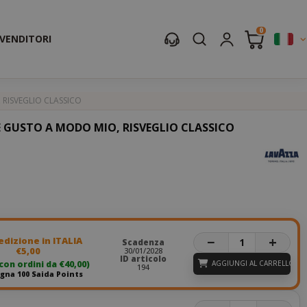
0
IVENDITORI
RISVEGLIO CLASSICO
 GUSTO A MODO MIO, RISVEGLIO CLASSICO
−
+
dizione in ITALIA
Scadenza
€5,00
30/01/2028
ID articolo
 con ordini da €40,00)
AGGIUNGI AL CARRELLO
194
na 100 Saida Points