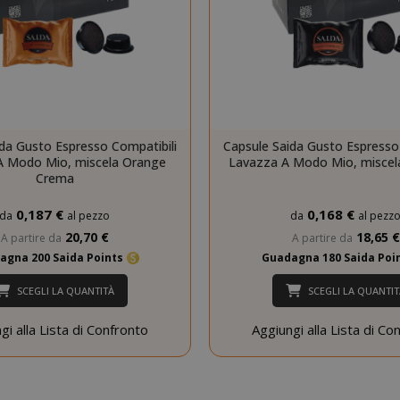
Google Privacy Policy
Consent
4
CookieScript
da Gusto Espresso Compatibili
Capsule Saida Gusto Espresso
www.saidagustoespresso.com
setti
A Modo Mio, miscela Orange
Lavazza A Modo Mio, miscela
2 gi
Crema
0,187 €
0,168 €
da
al pezzo
da
al pezz
20,70 €
18,65 €
A partire da
A partire da
agna 200 Saida Points
Guadagna 180 Saida Poi
SCEGLI LA QUANTITÀ
SCEGLI LA QUANTIT
gi alla Lista di Confronto
Aggiungi alla Lista di Co