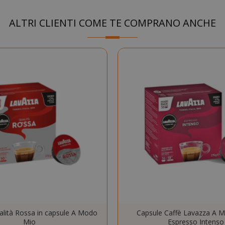
.www.saidagustoespresso.com
59 mi
ALTRI CLIENTI COME TE COMPRANO ANCHE
58 se
5 me
Google LLC
www.google.com
setti
essid
59 mi
Adobe Inc.
www.saidagustoespresso.com
55 se
lità Rossa in capsule A Modo
Capsule Caffè Lavazza A 
Mio
Espresso Intenso