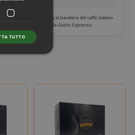
ltre un secolo porta alta la bandiera del caffè italiano
porto qualità-prezzo su Saida Gusto Espresso.
TTA TUTTO
e l'accesso
nte senza i cookie
ENZA
DESCRIZIONE
nno
Questo è un
nome di cookie
molto comune,
ma dove si
trova come