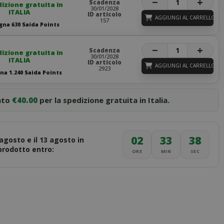
−
+
Scadenza
izione gratuita in
30/01/2028
ITALIA
ID articolo
AGGIUNGI AL CARRELLO
157
na 630 Saida Points
−
+
Scadenza
izione gratuita in
30/01/2028
ITALIA
ID articolo
AGGIUNGI AL CARRELLO
2923
a 1.240 Saida Points
nto
€40.00
per la spedizione gratuita in Italia.
02
33
36
 agosto e il 13 agosto in
 prodotto entro:
ORE
MIN
SEC