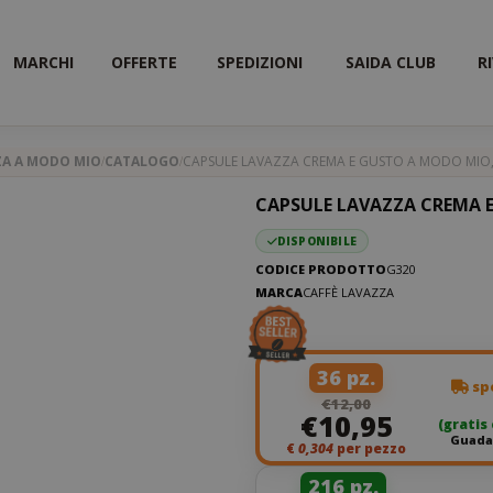
MARCHI
OFFERTE
SPEDIZIONI
SAIDA CLUB
R
ZA A MODO MIO
CATALOGO
CAPSULE LAVAZZA CREMA E GUSTO A MODO MIO, 
CAPSULE LAVAZZA CREMA E
DISPONIBILE
CODICE PRODOTTO
G320
MARCA
CAFFÈ LAVAZZA
36 pz.
spe
€12,00
€10,95
(gratis
Guadag
€
0,304
per pezzo
216 pz.