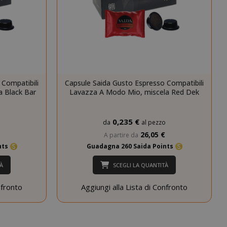
cookie di
sessione è
probabile che
venga utilizzato
per la gestione
dello stato della
sessione.
Questo cookie
 Compatibili
Capsule Saida Gusto Espresso Compatibili
mane
viene utilizzato
 Black Bar
Lavazza A Modo Mio, miscela Red Dek
orni
dal servizio
Cookie-
Script.com per
0,235 €
o
da
al pezzo
ricordare le
preferenze di
26,05 €
A partire da
consenso sui
nts
Guadagna 260 Saida Points
cookie dei
visitatori. È
À
SCEGLI LA QUANTITÀ
necessario che il
banner dei
nfronto
Aggiungi alla Lista di Confronto
cookie di
Cookie-
Script.com
funzioni
correttamente.