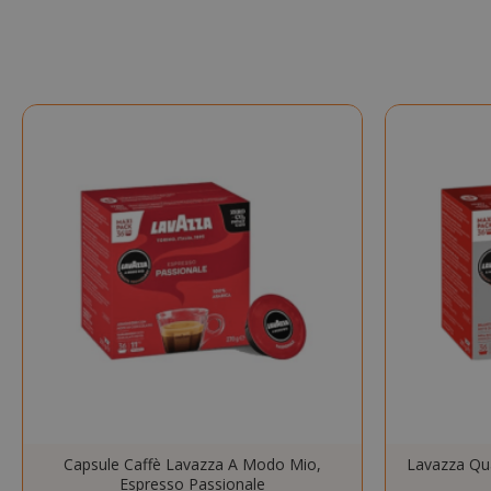
SADEVSESSID
_GRECAPTCHA
mage-cache-s
Capsule Caffè Lavazza A Modo Mio,
Lavazza Qua
Espresso Passionale