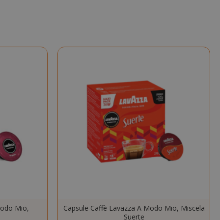
nuti
condi
si 4
Google
mane
reCAPTCHA
imposta un
cookie
necessario
(_GRECAPTCHA)
quando viene
eseguito allo
scopo di fornire
la sua analisi dei
rischi.
nuti
Il valore di
condi
questo cookie
attiva la pulizia
della memoria
cache locale.
Quando il
cookie viene
rimosso
Modo Mio,
Capsule Caffè Lavazza A Modo Mio, Miscela
dall'applicazione
Suerte