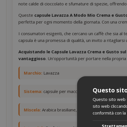
note calde di cioccolato e sfumature di spezie, offrendo 
Queste
capsule Lavazza A Modo Mio Crema e Gust
perfetta per ogni momento della giornata. Con una crema
I consumatori esigenti, che cercano un caffè che sia al
capsula è una promessa di qualità, un invito a ritagliars
Acquistando le Capsule Lavazza Crema e Gusto sul 
vantaggioso
. Un'opportunità per portare nella propria t
Marchio:
Lavazza
Questo sito
Sistema:
capsule per macchine Lavazza A Modo Mio
Questo sito web ut
sito web cliccando
Miscela:
Arabica brasiliane, Robusta africane e asiati
conformità con la 
Strettame