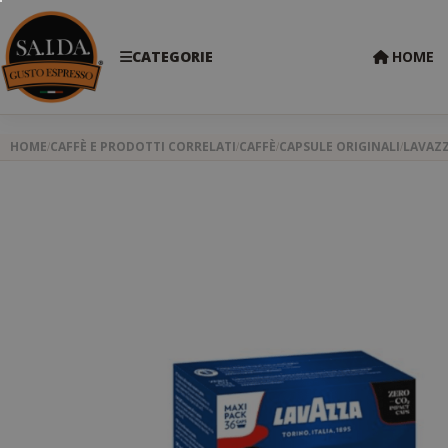
CATEGORIE
HOME
HOME
CAFFÈ E PRODOTTI CORRELATI
CAFFÈ
CAPSULE ORIGINALI
LAVAZ
Skip
to
the
end
of
the
images
gallery