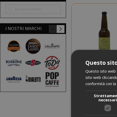
NOVITÀ
SCADENZ
I NOSTRI MARCHI
Questo sito
Questo sito web ut
sito web cliccando
conformità con la 
4,383 €
da
al pe
Strettame
4,70
A partire da
necessar
Guadagna 40 Saida Po
SCEGLI LA QUANTIT