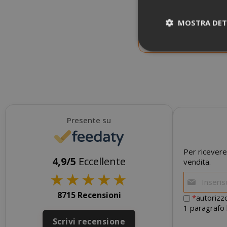
American Ipa - Indian Pal
MOSTRA DET
NOVITÀ
I cookie strettam
dell'utente e la 
strettamente nec
Presente su
NOME
SID
Per ricevere
4,9/5
Eccellente
vendita.
★
★
★
★
★
8715 Recensioni
*
autorizzo
1 paragrafo 
Scrivi recensione