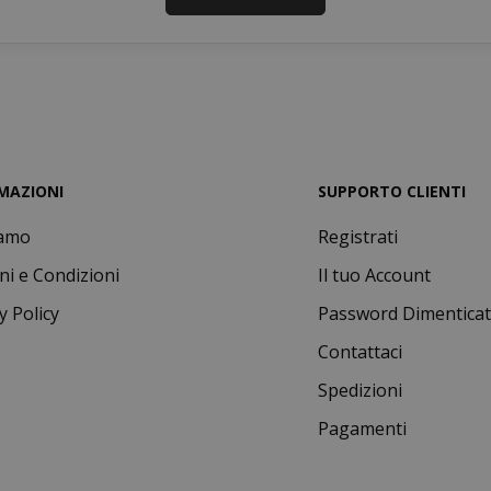
Google Privacy Policy
Consent
4
CookieScript
www.saidagustoespresso.com
setti
2 gi
MAZIONI
SUPPORTO CLIENTI
iamo
Registrati
ni e Condizioni
Il tuo Account
y Policy
Password Dimentica
Contattaci
Spedizioni
Pagamenti
.www.saidagustoespresso.com
59 mi
58 se
5 me