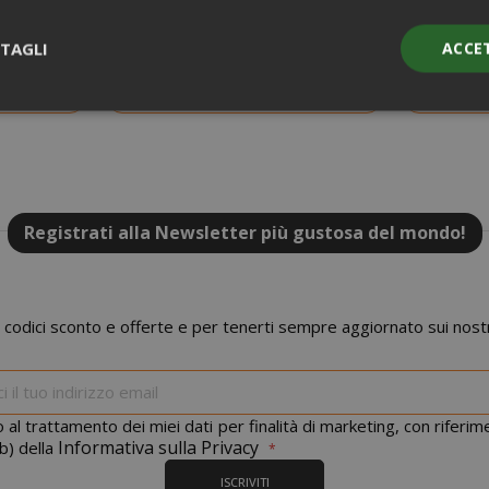
e Ale 50 Cl
Blonde Ale - Golden Ale 50 Cl
Doubl
TAGLI
ACCE
Strettamente necessari
Performance
Targeting
Funzionalità
NOVITÀ
ente necessari consentono le funzionalità principali del sito web com
gestione dell'account. Il sito web non può essere utilizzato correttame
Registrati alla Newsletter più gustosa del mondo!
essari.
PROVIDER / DOMINIO
SCAD
1 a
Google LLC
 codici sconto e offerte e per tenerti sempre aggiornato sui nostr
.google.com
Iscriviti
alla
nostra
 al trattamento dei miei dati per finalità di marketing, con riferi
newsletter:
Informativa sulla Privacy
b) della
ISCRIVITI