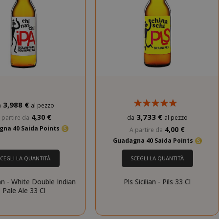
3,988 €
a
al pezzo
3,733 €
4,30 €
 partire da
da
al pezzo
gna 40 Saida Points
4,00 €
A partire da
Guadagna 40 Saida Points
SCEGLI LA QUANTITÀ
SCEGLI LA QUANTITÀ
ian - White Double Indian
Pls Sicilian - Pils 33 Cl
Pale Ale 33 Cl