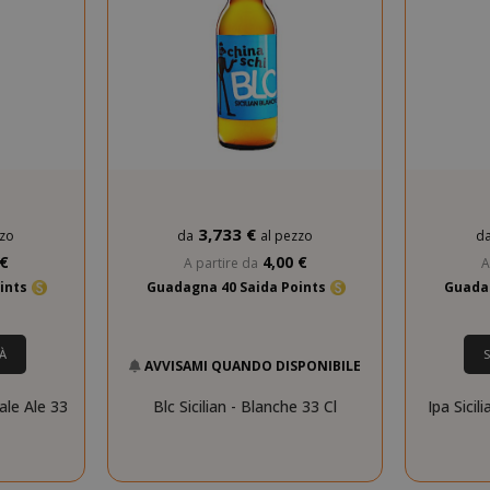
3,733 €
zzo
da
al pezzo
d
 €
4,00 €
A partire da
A
ints
Guadagna 40 Saida Points
Guada
À
AVVISAMI QUANDO DISPONIBILE
ale Ale 33
Blc Sicilian - Blanche 33 Cl
Ipa Sicil