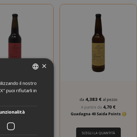
NOVITÀ
NOVITÀ
SCADENZA BREVE
×
ilizzando il nostro
ITALIAN
 puoi rifiutarli in
ENGLISH
4,383 €
da
al pezzo
4,383 €
4,70 €
A partire da
a
al pezzo
unzionalità
Guadagna 40 Saida Points
4,70 €
 partire da
gna 40 Saida Points
SCEGLI LA QUANTITÀ
SCEGLI LA QUANTITÀ