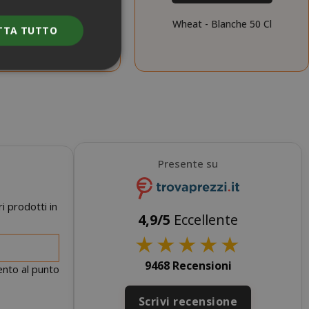
e Malt - Dubbel 50 Cl
Wheat - Blanche 50 Cl
TTA TUTTO
NOVITÀ
NOVITÀ
e l'accesso
nte senza i cookie
Presente su
ENZA
DESCRIZIONE
nno
Questo è un
i prodotti in
nome di cookie
4,9/5
Eccellente
molto comune,
★
★
★
★
★
ma dove si
trova come
cookie di
9468 Recensioni
mento al punto
sessione è
probabile che
Scrivi recensione
venga utilizzato