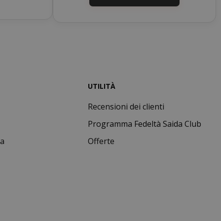
per la gestione
dello stato della
sessione.
Questo cookie
mane
viene utilizzato
orni
dal servizio
Cookie-
Script.com per
ricordare le
UTILITÀ
preferenze di
consenso sui
Recensioni dei clienti
cookie dei
visitatori. È
Programma Fedeltà Saida Club
necessario che il
banner dei
ta
Offerte
cookie di
Cookie-
Script.com
funzioni
correttamente.
nuti
condi
si 4
Google