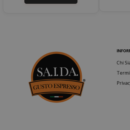
CookieScript
INFOR
Chi S
Termi
Privac
SADEVSESSID
_GRECAPTCHA