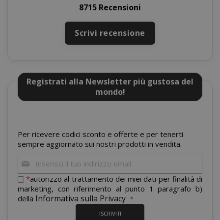
SID
Google LL
8715 Recensioni
.google.
Scrivi recensione
Registrati alla Newsletter più gustosa del
mondo!
CookieScriptConsent
CookieScr
Google
www.sai
Privacy Policy
Per ricevere codici sconto e offerte e per tenerti
sempre aggiornato sui nostri prodotti in vendita.
Iscriviti
alla
nostra
*
autorizzo al trattamento dei miei dati per finalità di
newsletter:
marketing, con riferimento al punto 1 paragrafo b)
Informativa sulla Privacy
della
ISCRIVITI