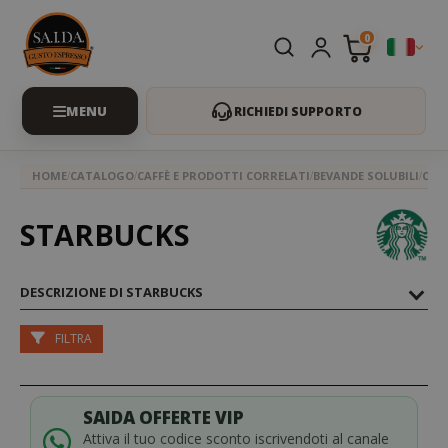
0
RICHIEDI SUPPORTO
HOME
CATALOGO
CAFFÈ E PRODOTTI CORRELATI
BEVANDE SOLUBILI
CAP
STARBUCKS
DESCRIZIONE DI STARBUCKS
FILTRA
SAIDA OFFERTE VIP
Attiva il tuo codice sconto iscrivendoti al canale