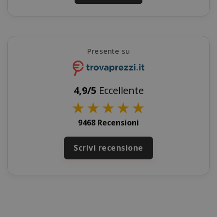
Presente su
SADEVSESSID
.www.sai
_GRECAPTCHA
Google LL
www.goo
4,9/5
Eccellente
★
★
★
★
★
9468 Recensioni
Scrivi recensione
mage-cache-sessid
Adobe Inc
www.sai