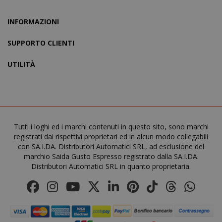
INFORMAZIONI
SUPPORTO CLIENTI
UTILITÀ
mage-cache-storage
Adobe Inc
www.sai
Tutti i loghi ed i marchi contenuti in questo sito, sono marchi
registrati dai rispettivi proprietari ed in alcun modo collegabili
con SA.I.DA. Distributori Automatici SRL, ad esclusione del
marchio Saida Gusto Espresso registrato dalla SA.I.DA.
Distributori Automatici SRL in quanto proprietaria.
CrossDomainCookieScriptConsent_105
.crossdo
script.co