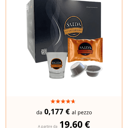
0,177 €
da
al pezzo
19,60 €
A partire da