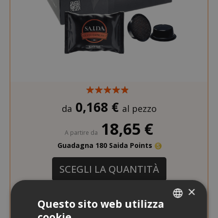
0,168 €
da
al pezzo
18,65 €
A partire da
Guadagna 180 Saida Points
SCEGLI LA QUANTITÀ
×
Capsule Saida Gusto Espresso Compatibili
Questo sito web utilizza
Lavazza A Modo Mio, miscela Black Bar
cookie