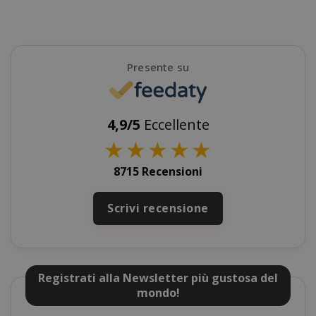
SADEVSESSID
.www.sai
_GRECAPTCHA
Google LL
www.goo
Presente su
4,9/5
Eccellente
★
★
★
★
★
8715 Recensioni
mage-cache-sessid
Adobe Inc
www.sai
Scrivi recensione
Registrati alla Newsletter più gustosa del
mondo!