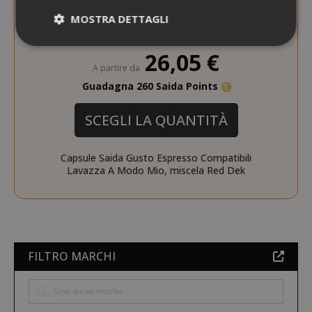
MOSTRA DETTAGLI
0,235 €
da
al pezzo
26,05 €
A partire da
Strettamente necessari
Performance
Guadagna 260 Saida Points
Targeting
Funzionalità
SCEGLI LA QUANTITÀ
I cookie strettamente necessari
consentono le funzionalità principali del
sito web come l'accesso dell'utente e la
Capsule Saida Gusto Espresso Compatibili
gestione dell'account. Il sito web non può
Lavazza A Modo Mio, miscela Red Dek
essere utilizzato correttamente senza i
cookie strettamente necessari.
NOME
PROVIDE
SID
Google LL
.google.
FILTRO MARCHI