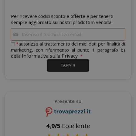
Per ricevere codici sconto e offerte e per tenerti
sempre aggiornato sui nostri prodotti in vendita.
Iscriviti
alla
mage-cache-storage
Adobe Inc
www.sai
nostra
*
autorizzo al trattamento dei miei dati per finalità di
newsletter:
marketing, con riferimento al punto 1 paragrafo b)
Informativa sulla Privacy
della
ISCRIVITI
CrossDomainCookieScriptConsent_105
.crossdo
Presente su
script.co
recently_compared_product
Adobe Inc
www.sai
4,9/5
Eccellente