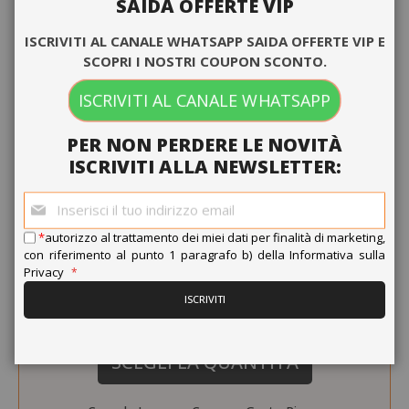
SAIDA OFFERTE VIP
ISCRIVITI AL CANALE WHATSAPP SAIDA OFFERTE VIP E
SCOPRI I NOSTRI COUPON SCONTO.
ISCRIVITI AL CANALE WHATSAPP
PER NON PERDERE LE NOVITÀ
ISCRIVITI ALLA NEWSLETTER:
Iscriviti
alla
nostra
0,298 €
*
autorizzo al trattamento dei miei dati per finalità di marketing,
da
al pezzo
newsletter:
con riferimento al punto 1 paragrafo b) della
Informativa sulla
Privacy
24,65 €
A partire da
ISCRIVITI
Guadagna 240 Saida Points
SCEGLI LA QUANTITÀ