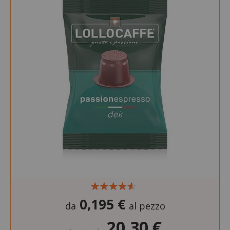
0,195 €
da
al pezzo
20,30 €