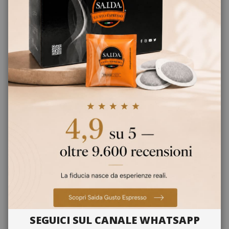
0,298 €
da
al pezzo
24,65 €
A partire da
Guadagna 240 Saida Points
SCEGLI LA QUANTITÀ
Capsule Lavazza Crema e Gusto Forte,
compatibili Nespresso Original
SEGUICI SUL CANALE WHATSAPP