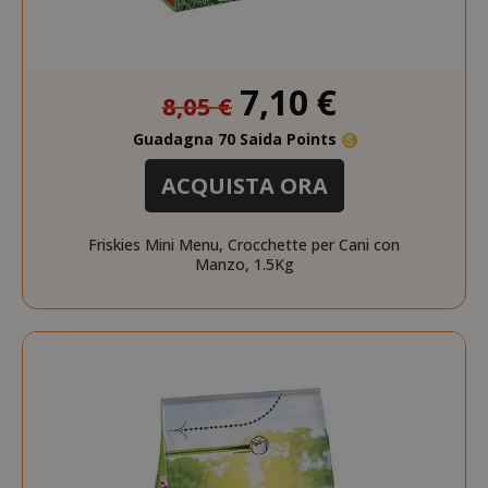
Prezzo
7,10 €
8,05 €
speciale
Guadagna 70 Saida Points
mage-cache-sessid
Adobe Inc
www.sai
ACQUISTA ORA
Friskies Mini Menu, Crocchette per Cani con
Manzo, 1.5Kg
mage-cache-storage
Adobe Inc