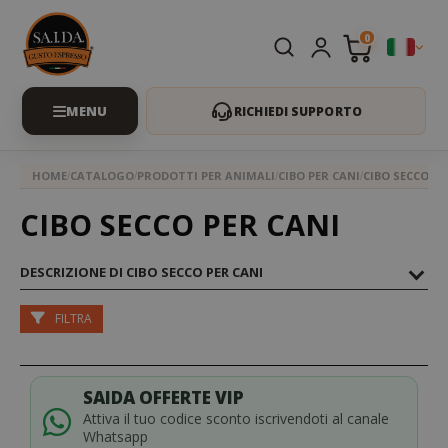
0
RICHIEDI SUPPORTO
HOME
CATALOGO
PRODOTTI PER ANIMALI
CIBO PER CANI
CIBO SECCO PE
CIBO SECCO PER CANI
DESCRIZIONE DI CIBO SECCO PER CANI
FILTRA
SAIDA OFFERTE VIP
Attiva il tuo codice sconto iscrivendoti al canale
Whatsapp