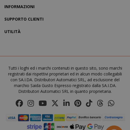
INFORMAZIONI
form_key
Adobe Inc
www.sai
SUPPORTO CLIENTI
UTILITÀ
private_content_version
Adobe Inc
Tutti i loghi ed i marchi contenuti in questo sito, sono marchi
www.sai
registrati dai rispettivi proprietari ed in alcun modo collegabili
con SA.I.DA. Distributori Automatici SRL, ad esclusione del
marchio Saida Gusto Espresso registrato dalla SA.I.DA.
Distributori Automatici SRL in quanto proprietaria.