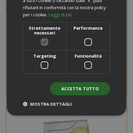
a tutti i cookie o cliccando sulla "X" puoi
rifiutarli in conformità con la nostra policy
per i cookie.
Leggi di più
Strettamente
Performance
necessari
Targeting
Funzionalità
AVVISAMI QUANDO DISPONIBILE
Purina Friskies Nutri Soft Crocchette per
Cane, con Manzo, 1.5 kg
ACCETTA TUTTO
MOSTRA DETTAGLI
Strettamente necessari
Performance