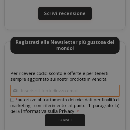
Scrivi recensione
saida-popup
.www.sai
Registrati alla Newsletter più gustosa del
mage-cache-storage-section-
Adobe Inc
mondo!
invalidation
www.sai
Per ricevere codici sconto e offerte e per tenerti
sempre aggiornato sui nostri prodotti in vendita.
Iscriviti
alla
nostra
*
autorizzo al trattamento dei miei dati per finalità di
mage-messages
Adobe Inc
newsletter:
marketing, con riferimento al punto 1 paragrafo b)
www.sai
Informativa sulla Privacy
della
ISCRIVITI