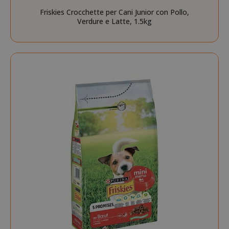
CookieScriptConsent
CookieScr
Google
Friskies Crocchette per Cani Junior con Pollo,
www.sai
Privacy Policy
Verdure e Latte, 1.5kg
SADEVSESSID
.www.sai
_GRECAPTCHA
Google LL
www.goo