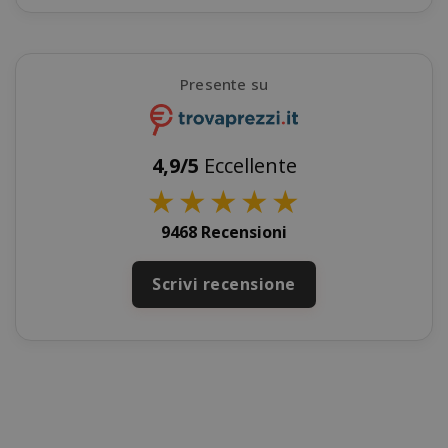
Presente su
4,9/5
Eccellente
★
★
★
★
★
section_data_ids
Adobe Inc
9468 Recensioni
www.sai
Scrivi recensione