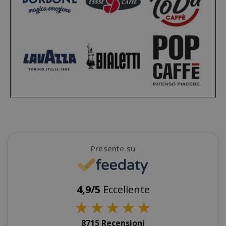
product_data_storage
Adobe Inc
www.sai
Presente su
FPGSID
.saidagu
4,9/5
Eccellente
★
★
★
★
★
8715 Recensioni