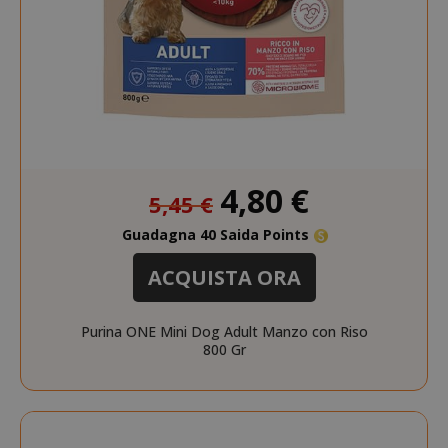
Prezzo
4,80 €
5,45 €
speciale
Guadagna 40 Saida Points
ACQUISTA ORA
Purina ONE Mini Dog Adult Manzo con Riso
800 Gr