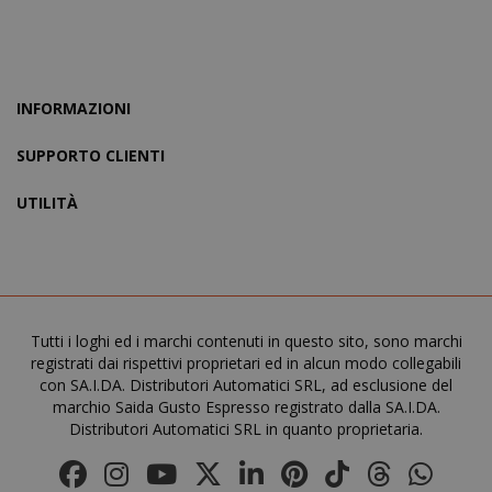
INFORMAZIONI
SUPPORTO CLIENTI
UTILITÀ
section_data_ids
Adobe Inc
www.sai
Tutti i loghi ed i marchi contenuti in questo sito, sono marchi
registrati dai rispettivi proprietari ed in alcun modo collegabili
con SA.I.DA. Distributori Automatici SRL, ad esclusione del
marchio Saida Gusto Espresso registrato dalla SA.I.DA.
Distributori Automatici SRL in quanto proprietaria.