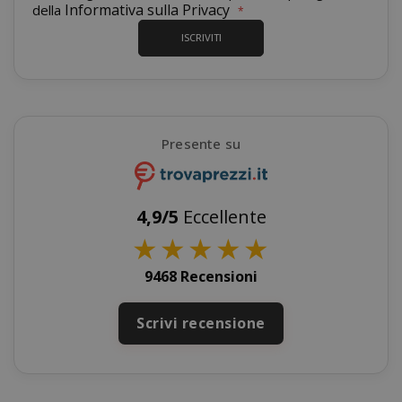
Informativa sulla Privacy
della
ISCRIVITI
saida-popup
.www.sai
Presente su
mage-cache-storage-section-
Adobe Inc
invalidation
www.sai
4,9/5
Eccellente
★
★
★
★
★
9468 Recensioni
Scrivi recensione
mage-messages
Adobe Inc
www.sai