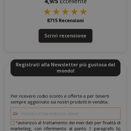
4,9/5
Eccellente
★
★
★
★
★
8715 Recensioni
Scrivi recensione
Registrati alla Newsletter più gustosa del
product_data_storage
mondo!
Adobe Inc
www.sai
Per ricevere codici sconto e offerte e per tenerti
sempre aggiornato sui nostri prodotti in vendita.
Iscriviti
alla
FPGSID
.saidagu
nostra
*
autorizzo al trattamento dei miei dati per finalità di
newsletter:
marketing, con riferimento al punto 1 paragrafo b)