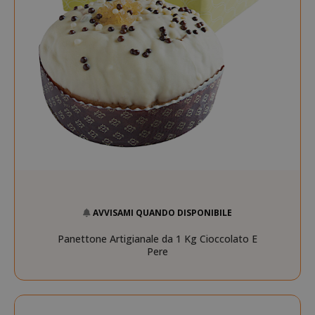
CookieScriptConsent
CookieScr
Google
www.sai
Privacy Policy
AVVISAMI QUANDO DISPONIBILE
Panettone Artigianale da 1 Kg Cioccolato E
Pere
SADEVSESSID
.www.sai
_GRECAPTCHA
Google LL
www.goo