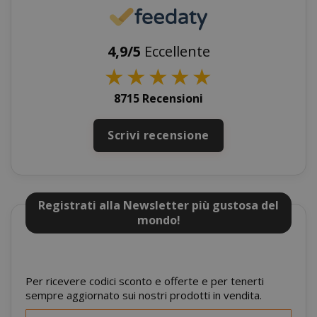
www.sai
4,9/5
Eccellente
★
★
★
★
★
8715 Recensioni
Scrivi recensione
NOME
PROVIDER / DOMINIO
wp_ga4_customerGroup
.www.boutiquedescorset
NOME
PROVIDER / DOMINIO
.www.saidagustoespres
Registrati alla Newsletter più gustosa del
_ga
mondo!
Google LLC
NOME
PROVIDER / DOMINIO
SCADENZ
.saidagustoespresso.com
IDE
1 anno
Google LLC
.doubleclick.net
Per ricevere codici sconto e offerte e per tenerti
sempre aggiornato sui nostri prodotti in vendita.
Iscriviti