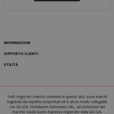
referrer_url
.twitch.tv
www.saidagustoespresso.com
FPID
.saidagustoespresso.com
1 anno 1
mese
INFORMAZIONI
SUPPORTO CLIENTI
UTILITÀ
_ga_G390FMRRFL
_gcl_au
.saidagustoespresso.com
2 mesi 4
Google LLC
.saidagustoespresso.com
settimane
Tutti i loghi ed i marchi contenuti in questo sito, sono marchi
__stripe_sid
Stripe Inc.
registrati dai rispettivi proprietari ed in alcun modo collegabili
.www.saidagustoespres
con SA.I.DA. Distributori Automatici SRL, ad esclusione del
marchio Saida Gusto Espresso registrato dalla SA.I.DA.