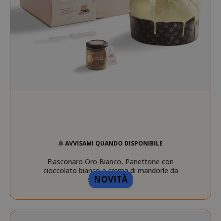
AVVISAMI QUANDO DISPONIBILE
Fiasconaro Oro Bianco, Panettone con
cioccolato bianco e crema di mandorle da
NOVITÀ
spalmare, 1kg