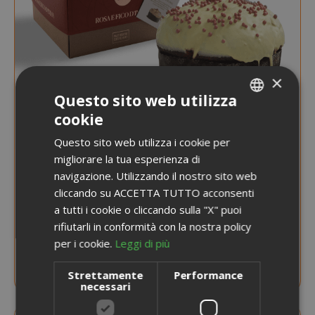
×
Questo sito web utilizza
cookie
ITALIAN
Questo sito web utilizza i cookie per
ENGLISH
migliorare la tua esperienza di
navigazione. Utilizzando il nostro sito web
cliccando su ACCETTA TUTTO acconsenti
a tutti i cookie o cliccando sulla "X" puoi
AVVISAMI QUANDO DISPONIBILE
rifiutarli in conformità con la nostra policy
per i cookie.
Leggi di più
Fiasconaro Rosa e Fico D'India, Panettone
da 1kg
NOVITÀ
Strettamente
Performance
necessari