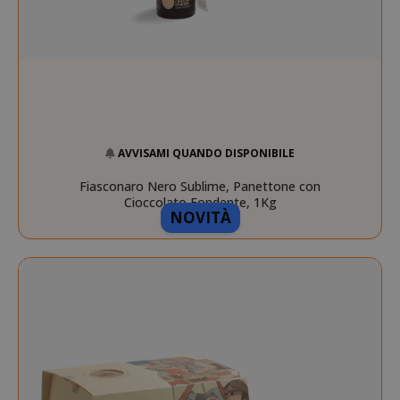
www.sai
X-Magento-Vary
Adobe Inc
www.sai
AVVISAMI QUANDO DISPONIBILE
Fiasconaro Nero Sublime, Panettone con
Cioccolato Fondente, 1Kg
NOVITÀ