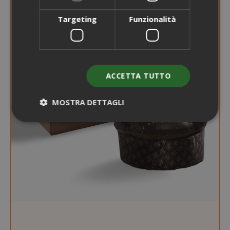
Targeting
Funzionalità
ACCETTA TUTTO
MOSTRA DETTAGLI
Strettamente necessari
Performance
Targeting
Funzionalità
I cookie strettamente necessari
consentono le funzionalità principali del
sito web come l'accesso dell'utente e la
gestione dell'account. Il sito web non può
essere utilizzato correttamente senza i