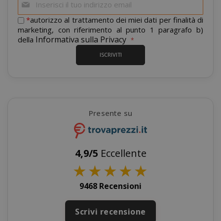
alla
nostra
*
autorizzo al trattamento dei miei dati per finalità di
newsletter:
marketing, con riferimento al punto 1 paragrafo b)
Informativa sulla Privacy
della
ISCRIVITI
__stripe_mid
Stripe Inc.
.www.saidagustoespres
test_cookie
15 minuti
Google LLC
.doubleclick.net
Presente su
4,9/5
Eccellente
★
★
★
★
★
9468 Recensioni
_fbp
2 mesi 4
Meta Platform Inc.
FPLC
.saidagustoespresso.co
.saidagustoespresso.com
settimane
Scrivi recensione