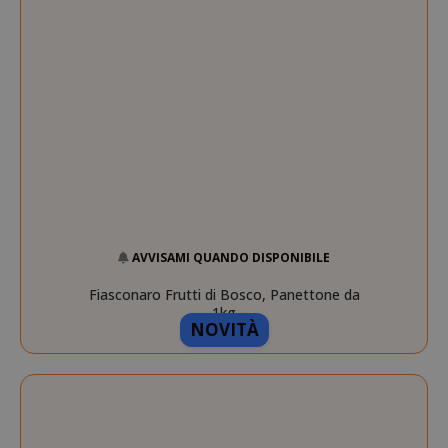
SADEVSESSID
.www.sai
_GRECAPTCHA
Google LL
www.goo
AVVISAMI QUANDO DISPONIBILE
Fiasconaro Frutti di Bosco, Panettone da
1kg
NOVITÀ
mage-cache-sessid
Adobe Inc