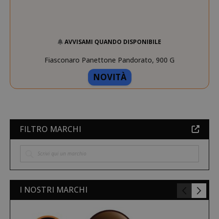
section_data_ids
Adobe Inc
AVVISAMI QUANDO DISPONIBILE
www.sai
Fiasconaro Panettone Pandorato, 900 G
NOVITÀ
FILTRO MARCHI
form_key
Adobe Inc
www.sai
I NOSTRI MARCHI