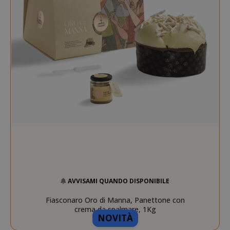
product_data_storage
Adobe Inc
www.sai
FPGSID
.saidagu
AVVISAMI QUANDO DISPONIBILE
saida-popup
.www.sai
Fiasconaro Oro di Manna, Panettone con
crema da spalmare, 1Kg
NOVITÀ