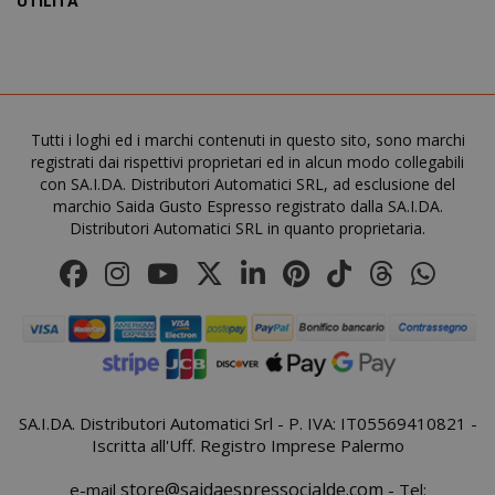
UTILITÀ
Tutti i loghi ed i marchi contenuti in questo sito, sono marchi
product_data_storage
registrati dai rispettivi proprietari ed in alcun modo collegabili
Adobe Inc
www.sai
con SA.I.DA. Distributori Automatici SRL, ad esclusione del
marchio Saida Gusto Espresso registrato dalla SA.I.DA.
Distributori Automatici SRL in quanto proprietaria.
FPGSID
.saidagu
SA.I.DA. Distributori Automatici Srl - P. IVA: IT05569410821 -
Iscritta all'Uff. Registro Imprese Palermo
store@saidaespressocialde.com
e-mail
- Tel: