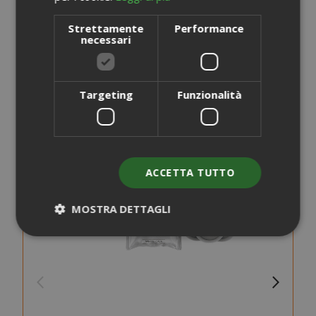
POTREBBE INTERESSARTI ANCHE...
Strettamente
Performance
necessari
Targeting
Funzionalità
ACCETTA TUTTO
MOSTRA DETTAGLI
Strettamente necessari
Performance
Targeting
Funzionalità
I cookie strettamente necessari