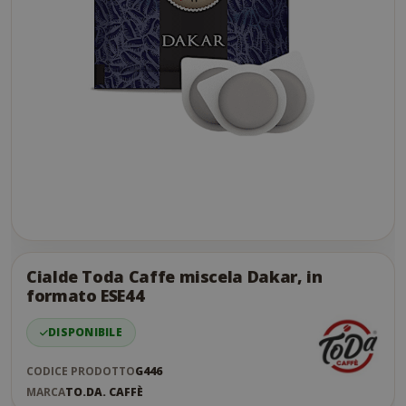
Skip
to
the
Cialde Toda Caffe miscela Dakar, in
end
formato ESE44
of
the
DISPONIBILE
images
gallery
CODICE PRODOTTO
G446
MARCA
TO.DA. CAFFÈ