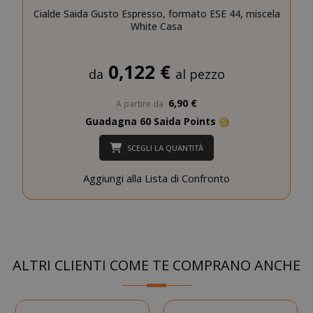
consentono le funzionalità principali del
Cialde Saida Gusto Espresso, formato ESE 44, miscela
White Casa
sito web come l'accesso dell'utente e la
gestione dell'account. Il sito web non può
essere utilizzato correttamente senza i
0,122 €
cookie strettamente necessari.
da
al pezzo
NOME
PROVIDE
6,90 €
A partire da
SID
Google LL
Guadagna 60 Saida Points
.google.
SCEGLI LA QUANTITÀ
Aggiungi alla Lista di Confronto
ALTRI CLIENTI COME TE COMPRANO ANCHE
CookieScriptConsent
CookieScr
Google
www.sai
Privacy Policy