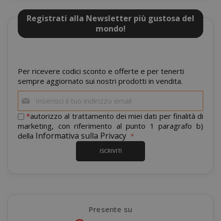
Registrati alla Newsletter più gustosa del
mondo!
CrossDomainCookieScriptConsent_105
.crossdo
Per ricevere codici sconto e offerte e per tenerti
script.co
sempre aggiornato sui nostri prodotti in vendita.
Iscriviti
recently_compared_product
Adobe Inc
alla
www.sai
nostra
*
autorizzo al trattamento dei miei dati per finalità di
newsletter:
marketing, con riferimento al punto 1 paragrafo b)
Informativa sulla Privacy
della
ISCRIVITI
__cf_bm
Cloudflare
.twitter.
Presente su