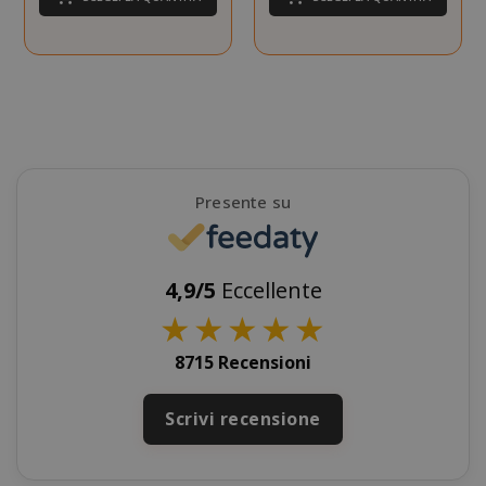
mage-cache-sessid
Adobe Inc
www.sai
Presente su
4,9/5
Eccellente
★
★
★
★
★
8715 Recensioni
Scrivi recensione
mage-cache-storage
Adobe Inc
www.sai