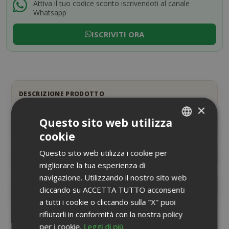
Attiva il tuo codice sconto iscrivendoti al canale
Whatsapp
ISCRIVITI ORA
DESCRIZIONE PRODOTTO
×
Questo sito web utilizza
INFORMAZIONI PRODOTTO
cookie
ITALIAN
Questo sito web utilizza i cookie per
SCHEDA INFORMATIVA
ENGLISH
migliorare la tua esperienza di
navigazione. Utilizzando il nostro sito web
RECENSIONI
8
cliccando su ACCETTA TUTTO acconsenti
a tutti i cookie o cliccando sulla "X" puoi
rifiutarli in conformità con la nostra policy
per i cookie.
Leggi di più