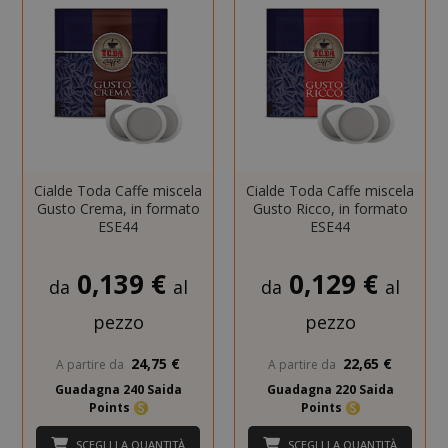
Cialde Toda Caffe miscela
Cialde Toda Caffe miscela
Gusto Crema, in formato
Gusto Ricco, in formato
ESE44
ESE44
SADEVSESSID
.www.sai
0,139 €
0,129 €
da
al
da
al
pezzo
pezzo
_GRECAPTCHA
Google LL
www.goo
24,75 €
22,65 €
A partire da
A partire da
Guadagna 240 Saida
Guadagna 220 Saida
Points
Points
SCEGLI LA QUANTITÀ
SCEGLI LA QUANTITÀ