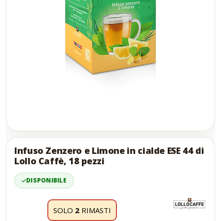
Skip
to
the
Infuso Zenzero e Limone in cialde ESE 44 di
end
Lollo Caffè, 18 pezzi
of
the
DISPONIBILE
images
gallery
SOLO
2
RIMASTI