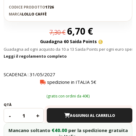
CODICE PRODOTTO
1726
MARCA
LOLLO CAFFÈ
Prezzo
6,70 €
7,30 €
speciale
Guadagna 60 Saida Points
Guadagna ad ogni acquisto da 10 a 13 Saida Points per ogni euro speso
Leggi il regolamento completo
SCADENZA : 31/05/2027
spedizione in ITALIA 5€
(gratis con ordini da 40€)
QTÀ
-
+
AGGIUNGI AL CARRELLO
Mancano soltanto
€40.00
per la spedizione gratuita