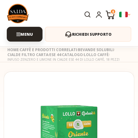
0
RICHIEDI SUPPORTO
HOME
CAFFÈ E PRODOTTI CORRELATI
BEVANDE SOLUBILI
CIALDE FILTRO CARTA
ESE 44
CATALOGO
LOLLO CAFFÈ
INFUSO ZENZERO E LIMONE IN CIALDE ESE 44 DI LOLLO CAFFÈ, 18 PEZZI
Skip
to
the
beginning
of
the
images
gallery