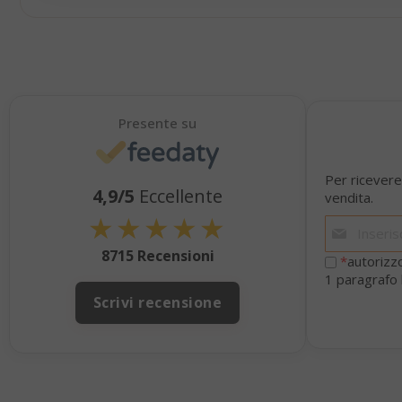
SID
Presente su
Per ricevere
4,9/5
Eccellente
vendita.
★
★
★
★
★
CookieScript
8715 Recensioni
*
autorizzo
1 paragrafo 
Scrivi recensione