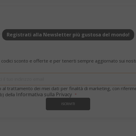
1 a
Google LLC
.google.com
Registrati alla Newsletter più gustosa del mondo!
Google Privacy Policy
 codici sconto e offerte e per tenerti sempre aggiornato sui nostr
Iscriviti
Consent
4
CookieScript
www.saidagustoespresso.com
setti
alla
2 gi
nostra
 al trattamento dei miei dati per finalità di marketing, con riferi
newsletter:
Informativa sulla Privacy
b) della
ISCRIVITI