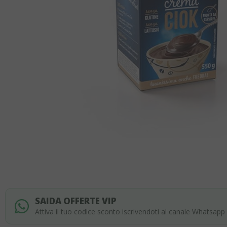
Skip
to
SAIDA OFFERTE VIP
the
Attiva il tuo codice sconto iscrivendoti al canale Whatsapp
beginning