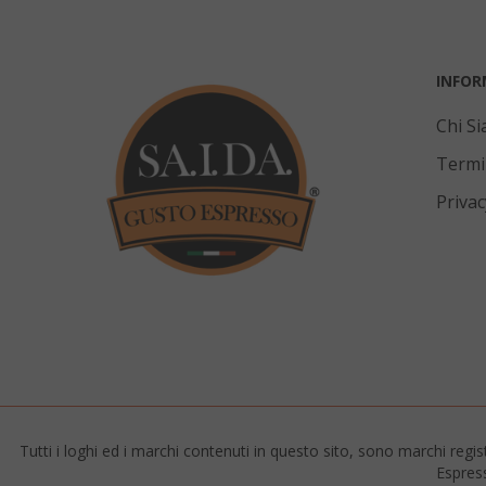
INFOR
Chi S
SADEVSESSID
Termi
_GRECAPTCHA
Privac
mage-cache-s
Tutti i loghi ed i marchi contenuti in questo sito, sono marchi regis
Espress