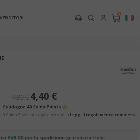
0
IVENDITORI
NE
Prezzo
4,40 €
4,80 €
speciale
Guadagna 40 Saida Points
13 Saida Points per ogni euro speso.
Leggi il regolamento completo
nto
€40.00
per la spedizione gratuita in Italia.