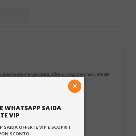
Questa crema vellutata offre un sapore unico, ideale
CHIUDI
te: carragenina, aromi
LE WHATSAPP SAIDA
TE VIP
×
 SAIDA OFFERTE VIP E SCOPRI I
PON SCONTO.
ilizzando il nostro
ITALIAN