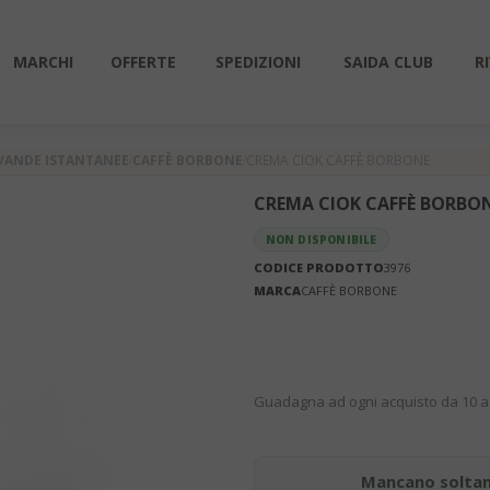
MARCHI
OFFERTE
SPEDIZIONI
SAIDA CLUB
R
VANDE ISTANTANEE
CAFFÈ BORBONE
CREMA CIOK CAFFÈ BORBONE
CREMA CIOK CAFFÈ BORBO
NON DISPONIBILE
CODICE PRODOTTO
3976
MARCA
CAFFÈ BORBONE
Guadagna ad ogni acquisto da 10 a 
Mancano solta