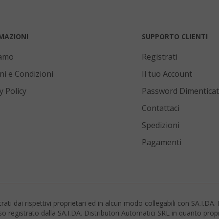
MAZIONI
SUPPORTO CLIENTI
iamo
Registrati
.www.saidagustoespresso.com
59 mi
58 se
ni e Condizioni
Il tuo Account
5 me
Google LLC
y Policy
Password Dimentica
www.google.com
setti
Contattaci
Spedizioni
Pagamenti
essid
59 mi
Adobe Inc.
www.saidagustoespresso.com
55 se
trati dai rispettivi proprietari ed in alcun modo collegabili con SA.I.
o registrato dalla SA.I.DA. Distributori Automatici SRL in quanto propr