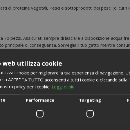
tratti di proteine vegetali, Pesci e sottoprodotti dei pesci (di cui
a 70 pezzi. Assicurati sempre di lasciare a disposizione acqua fres
asto principale di conseguenza. Sorveglia il tuo gatto mentre consu
 web utilizza cookie
ilizza i cookie per migliorare la tua esperienza di navigazione. Ut
 su ACCETTA TUTTO acconsenti a tutti i cookie o cliccando sulla "X"
ALTRI CLIENTI COME TE COMPRANO ANCHE
nostra policy per i cookie.
Leggi di più
nte
Performance
Targeting
F
i