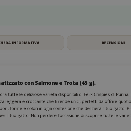
CHEDA INFORMATIVA
RECENSIONI
matizzato con Salmone e Trota (45 g).
plora tutte le deliziose varietà disponibili di Felix Crispies di Puri
nza leggera e croccante che li rende unici, perfetti da offrire quot
i, forme e colori in ogni confezione che delizierà il tuo gatto. Ri
r il tuo gatto. Non perdere l'occasione di scoprire tutte le varietà