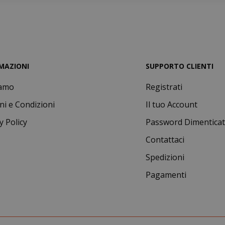
MAZIONI
SUPPORTO CLIENTI
iamo
Registrati
essid
59 mi
Adobe Inc.
ni e Condizioni
Il tuo Account
www.saidagustoespresso.com
55 se
y Policy
Password Dimentica
Contattaci
Spedizioni
Pagamenti