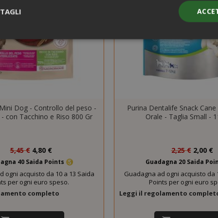
TAGLI
ACCE
Strettamente necessari
Performance
Targeting
Funzionalità
ente necessari consentono le funzionalità principali del sito web com
gestione dell'account. Il sito web non può essere utilizzato correttame
essari.
ini Dog - Controllo del peso -
Purina Dentalife Snack Cane p
PROVIDER / DOMINIO
SCAD
o - con Tacchino e Riso 800 Gr
Orale - Taglia Small - 
1 a
Google LLC
.google.com
Prezzo
Prezzo
5,45 €
4,80 €
2,25 €
2,00 €
speciale
speciale
agna 40 Saida Points
Guadagna 20 Saida Poi
 ogni acquisto da 10 a 13 Saida
Guadagna ad ogni acquisto da 1
ts per ogni euro speso.
Points per ogni euro s
golamento completo
Leggi il regolamento complet
Google Privacy Policy