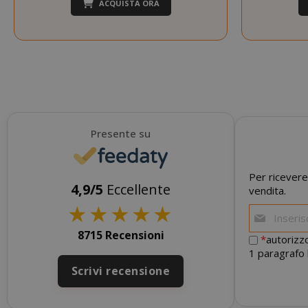
ACQUISTA ORA
CookieScript
Presente su
Per ricevere
4,9/5
Eccellente
vendita.
★
★
★
★
★
8715 Recensioni
*
autorizzo
1 paragrafo 
SADEVSESSID
Scrivi recensione
_GRECAPTCHA