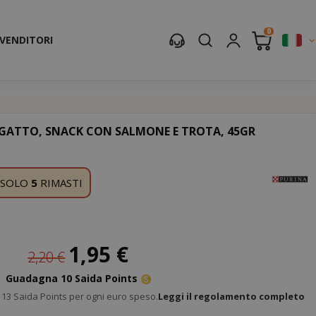
0
IVENDITORI
ER GATTO, SNACK CON SALMONE E TROTA, 45GR
SOLO
5
RIMASTI
Prezzo
1,95 €
2,20 €
speciale
Guadagna 10 Saida Points
13 Saida Points per ogni euro speso.
Leggi il regolamento completo