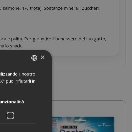
 1% salmone, 1% trota), Sostanze minerali, Zuccheri,
ca e pulita. Per garantire il benessere del tuo gatto,
ma lo snack.
×
ilizzando il nostro
ITALIAN
 puoi rifiutarli in
ENGLISH
unzionalità