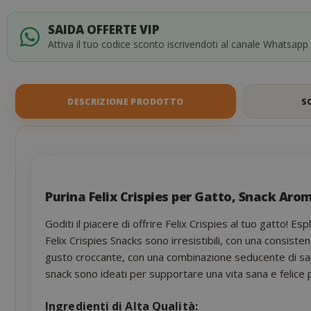
of
the
images
SAIDA OFFERTE VIP
gallery
Attiva il tuo codice sconto iscrivendoti al canale Whatsapp
DESCRIZIONE PRODOTTO
S
Purina Felix Crispies per Gatto, Snack Aro
Goditi il piacere di offrire Felix Crispies al tuo gatto! Es
Felix Crispies Snacks sono irresistibili, con una consiste
gusto croccante, con una combinazione seducente di sapor
snack sono ideati per supportare una vita sana e felice pe
Ingredienti di Alta Qualità: