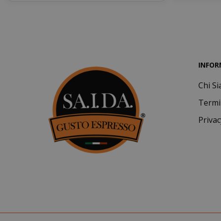
INFOR
Chi S
mage-cache-s
Termi
Privac