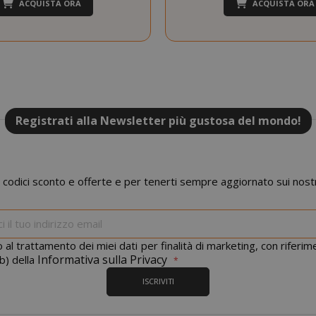
ACQUISTA ORA
ACQUISTA ORA
Consent
4
CookieScript
www.saidagustoespresso.com
setti
2 gi
Registrati alla Newsletter più gustosa del mondo!
 codici sconto e offerte e per tenerti sempre aggiornato sui nostr
Iscriviti
alla
nostra
 al trattamento dei miei dati per finalità di marketing, con riferi
newsletter:
Informativa sulla Privacy
b) della
.www.saidagustoespresso.com
59 mi
58 se
ISCRIVITI
5 me
Google LLC
www.google.com
setti