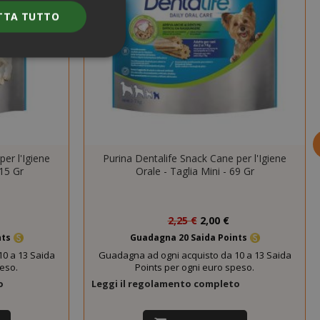
TTA TUTTO
e l'accesso
nte senza i cookie
er l'Igiene
Purina Dentalife Snack Cane per l'Igiene
ENZA
DESCRIZIONE
115 Gr
Orale - Taglia Mini - 69 Gr
nno
Questo è un
nome di cookie
Prezzo
molto comune,
2,25 €
2,00 €
speciale
ma dove si
nts
Guadagna 20 Saida Points
trova come
0 a 13 Saida
Guadagna ad ogni acquisto da 10 a 13 Saida
cookie di
peso.
Points per ogni euro speso.
sessione è
probabile che
o
Leggi il regolamento completo
venga utilizzato
per la gestione