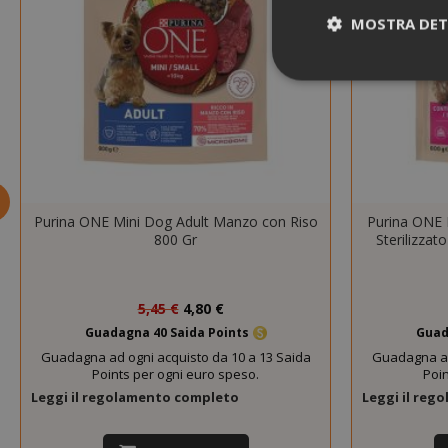
MOSTRA DET
I cookie strettam
dell'utente e la 
strettamente nec
Purina ONE Mini Dog Adult Manzo con Riso
Purina ONE M
NOME
800 Gr
Sterilizzat
SID
Prezzo
5,45 €
4,80 €
speciale
Guadagna 40 Saida Points
Guad
Guadagna ad ogni acquisto da 10 a 13 Saida
Guadagna ad
Points per ogni euro speso.
Poin
Leggi il regolamento completo
Leggi il re