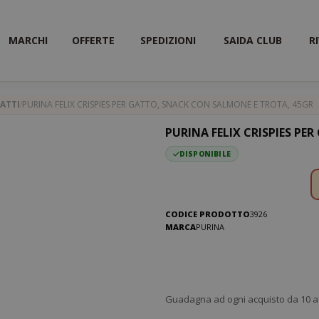
MARCHI
OFFERTE
SPEDIZIONI
SAIDA CLUB
R
ATTI
PURINA FELIX CRISPIES PER GATTO, SNACK CON SALMONE E TROTA, 45GR
PURINA FELIX CRISPIES P
DISPONIBILE
CODICE PRODOTTO
3926
MARCA
PURINA
Guadagna ad ogni acquisto da 10 a 