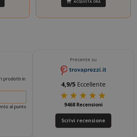
dello stato della
ACQUISTA ORA
sessione.
Questo cookie
mane
viene utilizzato
orni
dal servizio
Cookie-
Script.com per
ricordare le
preferenze di
consenso sui
Presente su
cookie dei
visitatori. È
necessario che il
banner dei
i prodotti in
cookie di
4,9/5
Eccellente
Cookie-
★
★
★
★
★
Script.com
funzioni
9468 Recensioni
correttamente.
mento al punto
nuti
condi
Scrivi recensione
si 4
Google
mane
reCAPTCHA