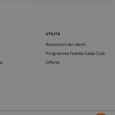
imposta un
cookie
necessario
(_GRECAPTCHA)
quando viene
eseguito allo
scopo di fornire
UTILITÀ
la sua analisi dei
rischi.
Recensioni dei clienti
nuti
Il valore di
Programma Fedeltà Saida Club
condi
questo cookie
attiva la pulizia
ta
Offerte
della memoria
cache locale.
Quando il
cookie viene
rimosso
dall'applicazione
back-end,
l'amministratore
ripulisce la
memoria locale
e imposta il
valore del