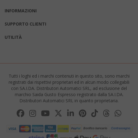
INFORMAZIONI
SUPPORTO CLIENTI
UTILITÀ
mage-cache-storage
Adobe Inc
www.sai
Tutti i loghi ed i marchi contenuti in questo sito, sono marchi
registrati dai rispettivi proprietari ed in alcun modo collegabili
con SA.I.DA. Distributori Automatici SRL, ad esclusione del
marchio Saida Gusto Espresso registrato dalla SA.I.DA.
Distributori Automatici SRL in quanto proprietaria.
CrossDomainCookieScriptConsent_105
.crossdo
script.co