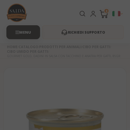
0
RICHIEDI SUPPORTO
HOME
CATALOGO
PRODOTTI PER ANIMALI
CIBO PER GATTI
CIBO UMIDO PER GATTI
GOURMET GOLD, DADINI IN SALSA CON TACCHINO E ANATRA PER GATTI, 85GR
Skip
to
the
beginning
of
the
images
gallery