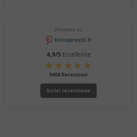
Presente su
SADEVSESSID
.www.sai
_GRECAPTCHA
Google LL
4,9/5
Eccellente
www.goo
★
★
★
★
★
9468 Recensioni
Scrivi recensione
mage-cache-sessid
Adobe Inc
www.sai