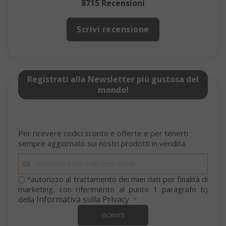
SID
8715 Recensioni
Google LL
.google.
Scrivi recensione
Registrati alla Newsletter più gustosa del
mondo!
CookieScriptConsent
CookieScr
Google
www.sai
Per ricevere codici sconto e offerte e per tenerti
Privacy Policy
sempre aggiornato sui nostri prodotti in vendita.
Iscriviti
alla
nostra
*
autorizzo al trattamento dei miei dati per finalità di
newsletter:
marketing, con riferimento al punto 1 paragrafo b)
Informativa sulla Privacy
della
ISCRIVITI