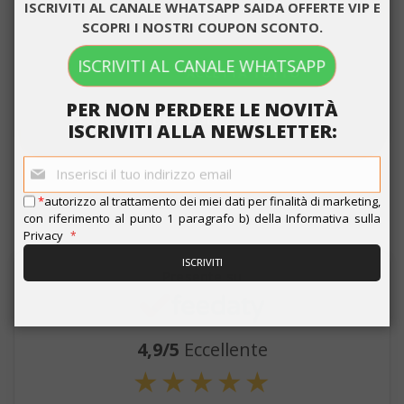
ogni euro speso.
ogni euro speso.
ISCRIVITI AL CANALE WHATSAPP SAIDA OFFERTE VIP E
Leggi il regolamento
Leggi il regolamento
SCOPRI I NOSTRI COUPON SCONTO.
completo
completo
ISCRIVITI AL CANALE WHATSAPP
ACCETTA TUTTO
ACQUISTA ORA
ACQUISTA ORA
PER NON PERDERE LE NOVITÀ
MOSTRA DETTAGLI
ISCRIVITI ALLA NEWSLETTER:
Iscriviti
alla
Strettamente necessari
Performance
nostra
*
autorizzo al trattamento dei miei dati per finalità di marketing,
newsletter:
Targeting
Funzionalità
con riferimento al punto 1 paragrafo b) della
Informativa sulla
Privacy
I cookie strettamente necessari
ISCRIVITI
consentono le funzionalità principali del
Presente su
sito web come l'accesso dell'utente e la
gestione dell'account. Il sito web non può
essere utilizzato correttamente senza i
4,9/5
Eccellente
cookie strettamente necessari.
★
★
★
★
★
NOME
PROVIDE