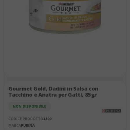
Skip
to
the
Gourmet Gold, Dadini in Salsa con
end
Tacchino e Anatra per Gatti, 85gr
of
the
NON DISPONIBILE
images
gallery
CODICE PRODOTTO
3890
MARCA
PURINA