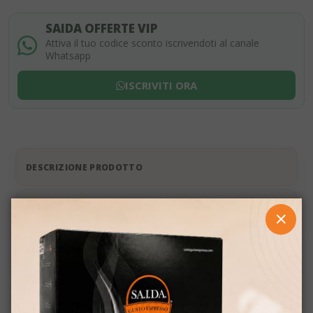
SAIDA OFFERTE VIP
Attiva il tuo codice sconto iscrivendoti al canale
Whatsapp
ISCRIVITI ORA
DESCRIZIONE PRODOTTO
SCHEDA INFORMATIVA
CHIUD
RECENSIONI
ALTRI CLIENTI COME TE COMPRANO ANCHE