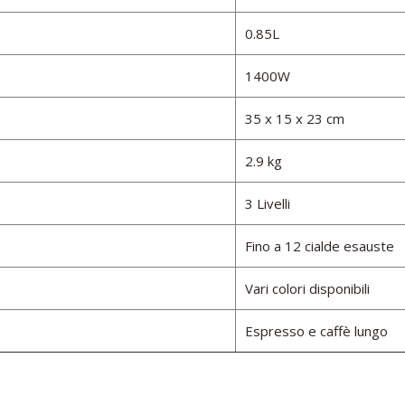
0.85L
1400W
35 x 15 x 23 cm
2.9 kg
3 Livelli
Fino a 12 cialde esauste
Vari colori disponibili
Espresso e caffè lungo