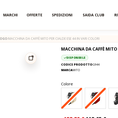
MARCHI
OFFERTE
SPEDIZIONI
SAIDA CLUB
R
LOGO
MACCHINA DA CAFFÈ MITO PER CIALDE ESE 44 IN VARI COLORI
MACCHINA DA CAFFÈ MITO P
DISPONIBILE
CODICE PRODOTTO
G944
MARCA
MITO
Colore