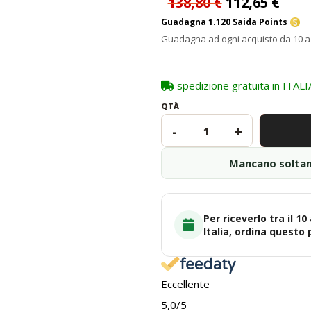
138,80 €
112,65 €
Guadagna 1.120 Saida Points
Guadagna ad ogni acquisto da 10 a 
spedizione gratuita in ITALI
QTÀ
-
+
Mancano solta
Per riceverlo tra il 10
Italia, ordina questo
Eccellente
5,0
/5