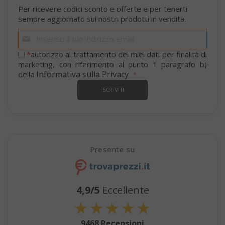
Per ricevere codici sconto e offerte e per tenerti
sempre aggiornato sui nostri prodotti in vendita.
Iscriviti
alla
mage-cache-storage
nostra
Adobe Inc
*
autorizzo al trattamento dei miei dati per finalità di
www.sai
newsletter:
marketing, con riferimento al punto 1 paragrafo b)
Informativa sulla Privacy
della
ISCRIVITI
Presente su
CrossDomainCookieScriptConsent_105
.crossdo
script.co
recently_compared_product
Adobe Inc
4,9/5
Eccellente
www.sai
★
★
★
★
★
9468 Recensioni