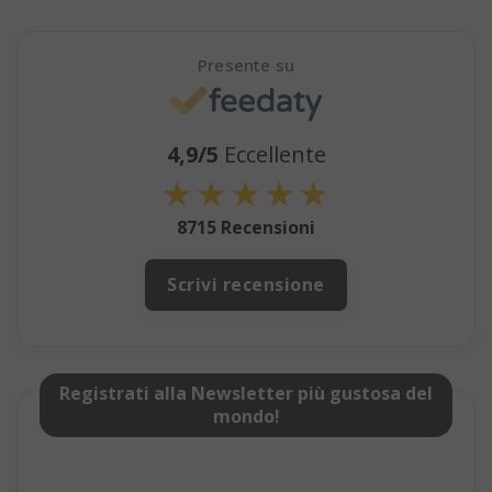
_GRECAPTCHA
Google LL
www.goo
Presente su
4,9/5
Eccellente
★
★
★
★
★
8715 Recensioni
mage-cache-sessid
Adobe Inc
Scrivi recensione
www.sai
Registrati alla Newsletter più gustosa del
mondo!