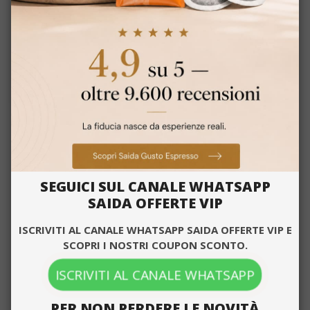
Questo sito web utilizza i cookie per
ENGLISH
migliorare la tua esperienza di
navigazione. Utilizzando il nostro sito web
cliccando su ACCETTA TUTTO acconsenti
a tutti i cookie o cliccando sulla "X" puoi
rifiutarli in conformità con la nostra policy
per i cookie.
Leggi di più
Strettamente
Performance
necessari
SEGUICI SUL CANALE WHATSAPP
SAIDA OFFERTE VIP
Targeting
Funzionalità
ISCRIVITI AL CANALE WHATSAPP SAIDA OFFERTE VIP E
SCOPRI I NOSTRI COUPON SCONTO.
ISCRIVITI AL CANALE WHATSAPP
ACCETTA TUTTO
PER NON PERDERE LE NOVITÀ