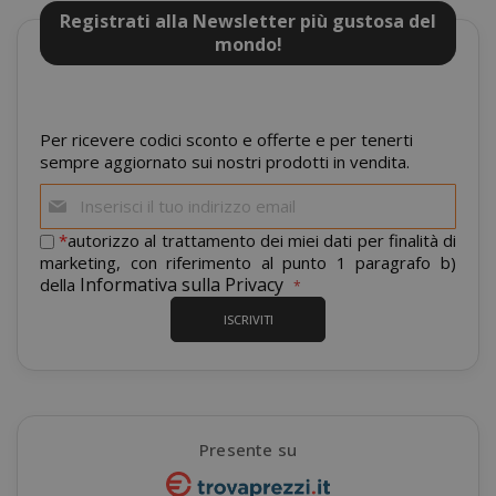
consentono le funzionalità principali del
Registrati alla Newsletter più gustosa del
sito web come l'accesso dell'utente e la
mondo!
gestione dell'account. Il sito web non può
essere utilizzato correttamente senza i
cookie strettamente necessari.
Per ricevere codici sconto e offerte e per tenerti
NOME
PROVIDE
sempre aggiornato sui nostri prodotti in vendita.
SID
Google LL
Iscriviti
.google.
alla
nostra
*
autorizzo al trattamento dei miei dati per finalità di
newsletter:
marketing, con riferimento al punto 1 paragrafo b)
Informativa sulla Privacy
della
ISCRIVITI
CookieScriptConsent
CookieScr
Google
Presente su
www.sai
Privacy Policy