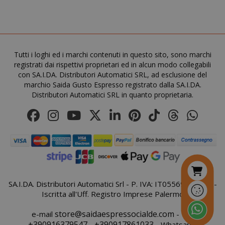
mage-cache-sessid
Adobe Inc
www.sai
Tutti i loghi ed i marchi contenuti in questo sito, sono marchi
registrati dai rispettivi proprietari ed in alcun modo collegabili
con SA.I.DA. Distributori Automatici SRL, ad esclusione del
marchio Saida Gusto Espresso registrato dalla SA.I.DA.
Distributori Automatici SRL in quanto proprietaria.
SA.I.DA. Distributori Automatici Srl - P. IVA: IT05569410821 -
mage-cache-storage
Iscritta all'Uff. Registro Imprese Palermo
Adobe Inc
www.sai
store@saidaespressocialde.com
e-mail
- Tel:
+390916379547
+390917861033
-
- Whatsapp: