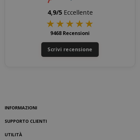
4,9/5
Eccellente
★
★
★
★
★
9468 Recensioni
Scrivi recensione
SADEVSESSID
.www.sai
_GRECAPTCHA
Google LL
www.goo
INFORMAZIONI
SUPPORTO CLIENTI
UTILITÀ