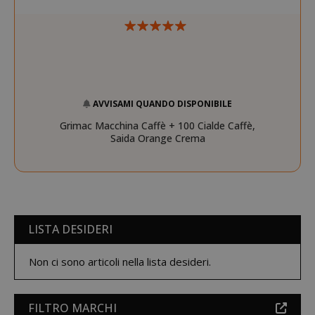
AVVISAMI QUANDO DISPONIBILE
Grimac Macchina Caffè + 100 Cialde Caffè,
Saida Orange Crema
SADEVSESSID
.www.sai
_GRECAPTCHA
Google LL
LISTA DESIDERI
www.goo
Non ci sono articoli nella lista desideri.
FILTRO MARCHI