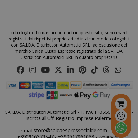
saida-popup
.www.sai
mage-cache-storage-section-
Adobe Inc
Tutti i loghi ed i marchi contenuti in questo sito, sono marchi
invalidation
www.sai
registrati dai rispettivi proprietari ed in alcun modo collegabili
con SA.I.DA. Distributori Automatici SRL, ad esclusione del
marchio Saida Gusto Espresso registrato dalla SA.I.DA.
Distributori Automatici SRL in quanto proprietaria.
mage-messages
Adobe Inc
www.sai
SA.I.DA. Distributori Automatici Srl - P. IVA: IT05569410821 -
Iscritta all'Uff. Registro Imprese Palermo
store@saidaespressocialde.com
e-mail
- Tel:
+390916379547
+390917861033
-
- Whatsapp: