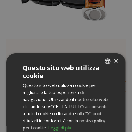
AVVISAMI QUANDO DISPONIBILE
×
Macchina Caffè, Dada Vapor Double 230V +
Questo sito web utilizza
100 Cialde Ese, Orange crema
cookie
ITALIAN
Questo sito web utilizza i cookie per
ENGLISH
migliorare la tua esperienza di
navigazione. Utilizzando il nostro sito web
cliccando su ACCETTA TUTTO acconsenti
a tutti i cookie o cliccando sulla "X" puoi
rifiutarli in conformità con la nostra policy
per i cookie.
Leggi di più