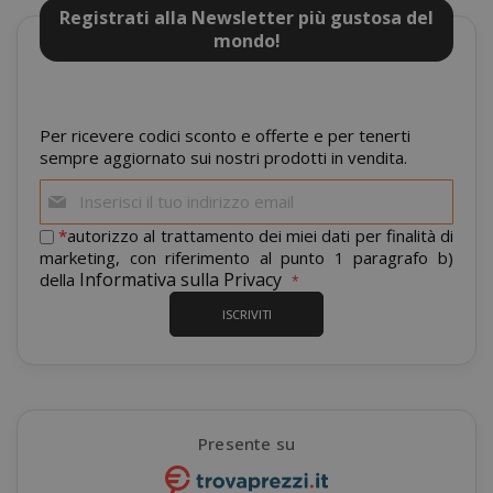
Registrati alla Newsletter più gustosa del
mondo!
recently_viewed_product_previous
Adobe Inc
www.sai
Per ricevere codici sconto e offerte e per tenerti
sempre aggiornato sui nostri prodotti in vendita.
Iscriviti
alla
nostra
*
autorizzo al trattamento dei miei dati per finalità di
X-Magento-Vary
Adobe Inc
newsletter:
marketing, con riferimento al punto 1 paragrafo b)
www.sai
Informativa sulla Privacy
della
ISCRIVITI
Presente su