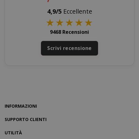
4,9/5
Eccellente
★
★
★
★
★
9468 Recensioni
product_data_storage
Adobe Inc
www.sai
Scrivi recensione
FPGSID
.saidagu
INFORMAZIONI
SUPPORTO CLIENTI
UTILITÀ