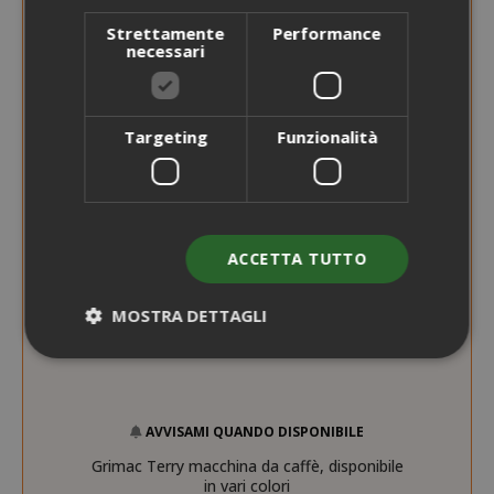
Strettamente
Performance
necessari
Targeting
Funzionalità
ACCETTA TUTTO
MOSTRA DETTAGLI
Strettamente necessari
Performance
AVVISAMI QUANDO DISPONIBILE
Targeting
Funzionalità
Grimac Terry macchina da caffè, disponibile
I cookie strettamente necessari
in vari colori