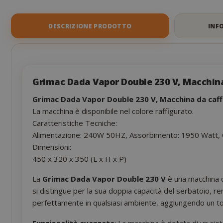
of
the
images
DESCRIZIONE PRODOTTO
INF
gallery
Grimac Dada Vapor Double 230 V, Macchin
Grimac Dada Vapor Double 230 V, Macchina da caf
La macchina è disponibile nel colore raffigurato.
Caratteristiche Tecniche:
Alimentazione: 240W 50HZ, Assorbimento: 1950 Watt, Cap
Dimensioni:
450 x 320 x 350 (L x H x P)
La
Grimac Dada Vapor Double 230 V
è una macchina d
si distingue per la sua doppia capacità del serbatoio, re
perfettamente in qualsiasi ambiente, aggiungendo un tocco
Funzionalità avanzate
: La macchina è dotata di un s