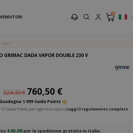
0
IVENDITORI
 230 V
O GRIMAC DADA VAPOR DOUBLE 230 V
Prezzo
760,50 €
924,30 €
speciale
Guadagna 1.999 Saida Points
13 Saida Points per ogni euro speso.
Leggi il regolamento completo
nto
€40.00
per la spedizione gratuita in Italia.