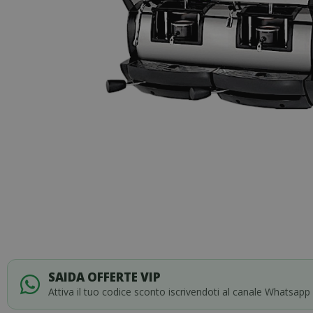
Skip
to
SAIDA OFFERTE VIP
the
Attiva il tuo codice sconto iscrivendoti al canale Whatsapp
beginning