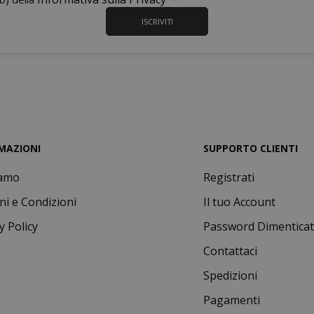
5 me
Google LLC
ISCRIVITI
www.google.com
setti
MAZIONI
SUPPORTO CLIENTI
essid
59 mi
Adobe Inc.
www.saidagustoespresso.com
55 se
iamo
Registrati
ni e Condizioni
Il tuo Account
y Policy
Password Dimentica
Contattaci
Spedizioni
Pagamenti