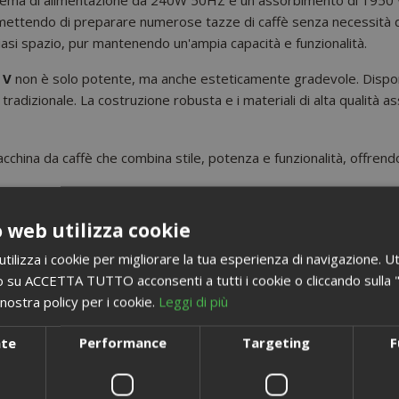
 permettendo di preparare numerose tazze di caffè senza necessità 
iasi spazio, pur mantenendo un'ampia capacità e funzionalità.
 V
non è solo potente, ma anche esteticamente gradevole. Disponib
adizionale. La costruzione robusta e i materiali di alta qualità as
cchina da caffè che combina stile, potenza e funzionalità, offre
 web utilizza cookie
ilizza i cookie per migliorare la tua esperienza di navigazione. Ut
 su ACCETTA TUTTO acconsenti a tutti i cookie o cliccando sulla "X"
POTREBBE INTERESSARTI ANCHE...
nostra policy per i cookie.
Leggi di più
nte
Performance
Targeting
F
i