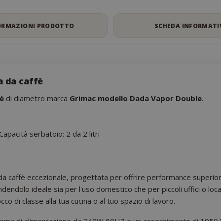
ORMAZIONI PRODOTTO
SCHEDA INFORMATI
a da caffè
fè
di diametro marca
Grimac modello Dada Vapor Double
.
acità serbatoio: 2 da 2 litri
a caffè eccezionale, progettata per offrire performance superior
ndendolo ideale sia per l'uso domestico che per piccoli uffici o loc
 di classe alla tua cucina o al tuo spazio di lavoro.
istema di alimentazione da 240W 50HZ e un assorbimento di 1950 