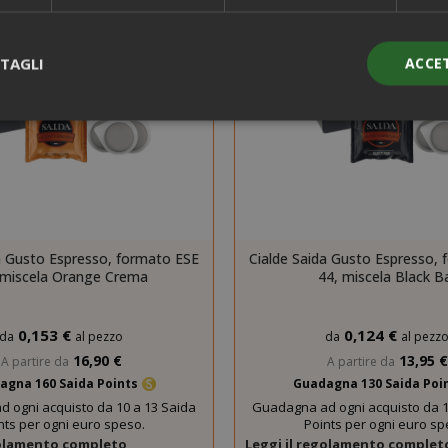
TAGLI
ACCE
Strettamente necessari
Performance
Targeting
Funzionalità
ente necessari consentono le funzionalità principali del sito web com
gestione dell'account. Il sito web non può essere utilizzato correttame
essari.
a Gusto Espresso, formato ESE
Cialde Saida Gusto Espresso,
 miscela Orange Crema
44, miscela Black B
PROVIDER / DOMINIO
SCAD
1 a
Google LLC
.google.com
0,153 €
0,124 €
da
al pezzo
da
al pezz
16,90 €
13,95 €
A partire da
A partire da
agna 160 Saida Points
Guadagna 130 Saida Poi
 ogni acquisto da 10 a 13 Saida
Guadagna ad ogni acquisto da 1
nts per ogni euro speso.
Points per ogni euro sp
golamento completo
Leggi il regolamento complet