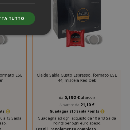
TTA TUTTO
e l'accesso
nte senza i cookie
 formato ESE
Cialde Saida Gusto Espresso, formato ESE
ar
44, miscela Red Dek
ENZA
DESCRIZIONE
nno
Questo è un
nome di cookie
0,192 €
o
da
al pezzo
molto comune,
21,10 €
A partire da
ma dove si
trova come
nts
Guadagna 210 Saida Points
cookie di
0 a 13 Saida
Guadagna ad ogni acquisto da 10 a 13 Saida
sessione è
eso.
Points per ogni euro speso.
probabile che
o
Leggi il regolamento completo