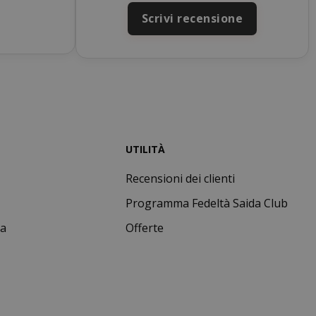
si 4
Google
Scrivi recensione
mane
reCAPTCHA
imposta un
cookie
necessario
(_GRECAPTCHA)
quando viene
eseguito allo
scopo di fornire
la sua analisi dei
rischi.
UTILITÀ
nuti
Il valore di
condi
questo cookie
Recensioni dei clienti
attiva la pulizia
della memoria
Programma Fedeltà Saida Club
cache locale.
Quando il
ta
Offerte
cookie viene
rimosso
dall'applicazione
back-end,
l'amministratore
ripulisce la
memoria locale