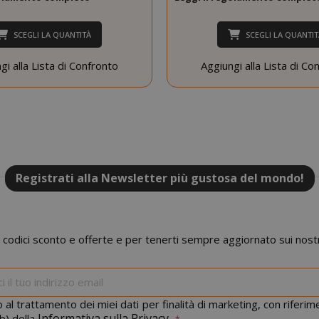
Google Privacy Policy
SCEGLI LA QUANTITÀ
SCEGLI LA QUANTIT
gi alla Lista di Confronto
Aggiungi alla Lista di Co
Consent
4
CookieScript
www.saidagustoespresso.com
setti
2 gi
Registrati alla Newsletter più gustosa del mondo!
 codici sconto e offerte e per tenerti sempre aggiornato sui nostr
Iscriviti
alla
.www.saidagustoespresso.com
59 mi
nostra
 al trattamento dei miei dati per finalità di marketing, con riferi
58 se
newsletter:
Informativa sulla Privacy
b) della