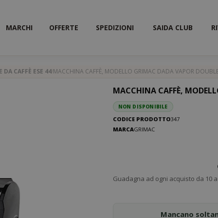
MARCHI
OFFERTE
SPEDIZIONI
SAIDA CLUB
R
 DA CAFFÈ ESE 44
MACCHINA CAFFÈ, MODELLO GRIMAC DADA VAPOR DOUBLE
MACCHINA CAFFÈ, MODELL
NON DISPONIBILE
CODICE PRODOTTO
347
MARCA
GRIMAC
Guadagna ad ogni acquisto da 10 a 
Mancano solta