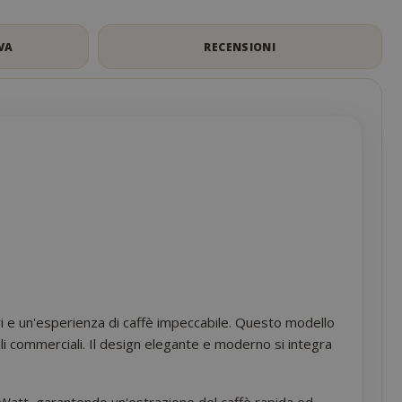
VA
RECENSIONI
i e un'esperienza di caffè impeccabile. Questo modello
ali commerciali. Il design elegante e moderno si integra
Watt, garantendo un'estrazione del caffè rapida ed