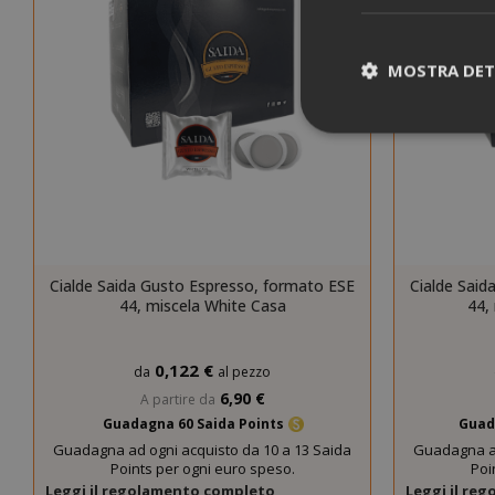
MOSTRA DET
I cookie strettam
dell'utente e la 
strettamente nec
Cialde Saida Gusto Espresso, formato ESE
Cialde Said
44, miscela White Casa
44,
NOME
SID
0,122 €
da
al pezzo
6,90 €
A partire da
Guadagna 60 Saida Points
Guad
Guadagna ad ogni acquisto da 10 a 13 Saida
Guadagna ad
Points per ogni euro speso.
Poi
Leggi il regolamento completo
Leggi il re