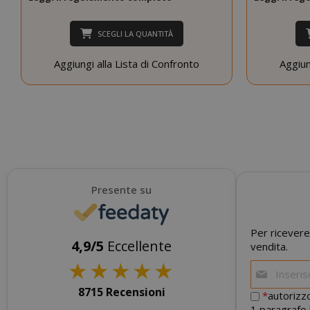
SCEGLI LA QUANTITÀ
Aggiungi alla Lista di Confronto
Aggiun
CookieScript
Presente su
Per ricevere
4,9/5
Eccellente
vendita.
★
★
★
★
★
SADEVSESSID
8715 Recensioni
*
autorizzo
1 paragrafo 