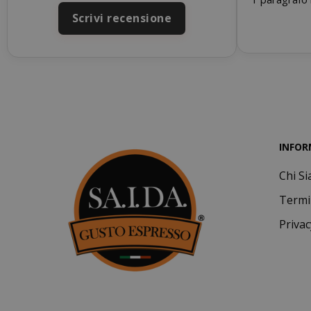
_GRECAPTCHA
Scrivi recensione
INFOR
mage-cache-s
Chi S
Termi
Privac