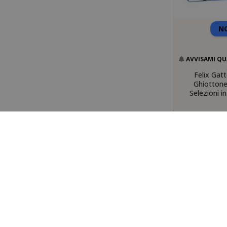
mage-cache-
N
AVVISAMI QU
Felix Gatt
Ghiottone
Selezioni i
CrossDomainC
recently_com
__cf_bm