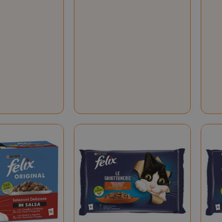
essid
59 mi
Adobe Inc.
www.saidagustoespresso.com
55 se