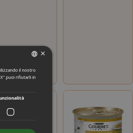
×
ilizzando il nostro
ITALIAN
 puoi rifiutarli in
ENGLISH
unzionalità