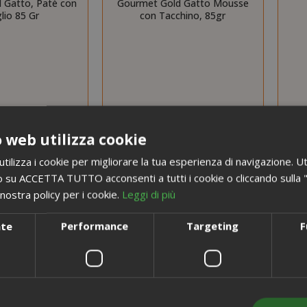
 Gatto, Patè con
Gourmet Gold Gatto Mousse
lio 85 Gr
con Tacchino, 85gr
 web utilizza cookie
ilizza i cookie per migliorare la tua esperienza di navigazione. Ut
 su ACCETTA TUTTO acconsenti a tutti i cookie o cliccando sulla "X"
nostra policy per i cookie.
Leggi di più
nte
Performance
Targeting
F
i