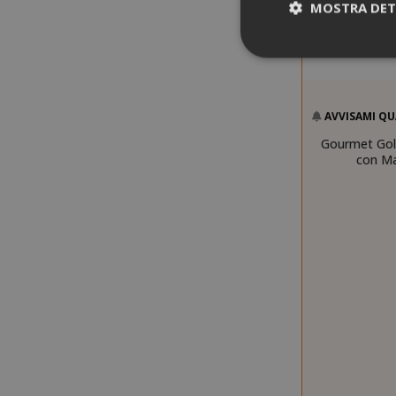
MOSTRA DET
AVVISAMI QU
I cookie strettam
Gourmet Gol
dell'utente e la 
con Ma
strettamente nec
NOME
SID