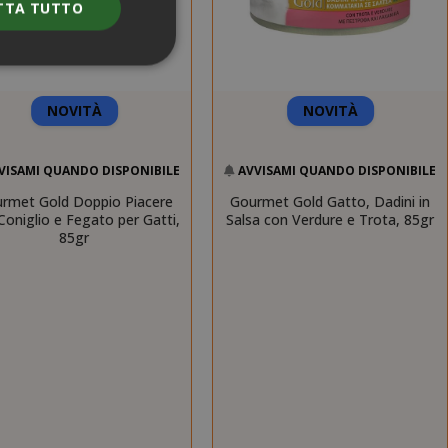
TTA TUTTO
NOVITÀ
NOVITÀ
e l'accesso
nte senza i cookie
VISAMI QUANDO DISPONIBILE
AVVISAMI QUANDO DISPONIBILE
rmet Gold Doppio Piacere
Gourmet Gold Gatto, Dadini in
Coniglio e Fegato per Gatti,
Salsa con Verdure e Trota, 85gr
ENZA
DESCRIZIONE
85gr
nno
Questo è un
nome di cookie
molto comune,
ma dove si
trova come
cookie di
sessione è
probabile che
venga utilizzato
per la gestione
dello stato della