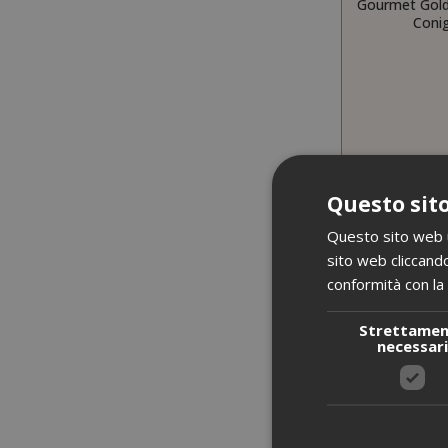
Gourmet Gold
Conig
Questo sito
Questo sito web ut
sito web cliccando
conformità con la 
Strettame
necessar