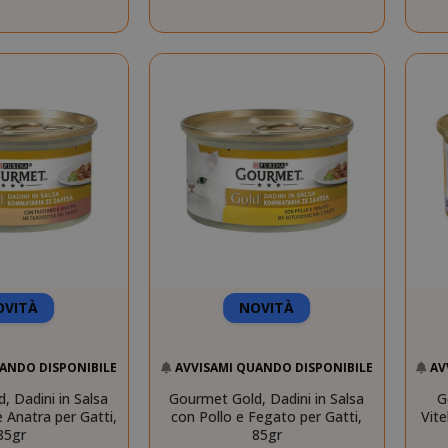
Consent
4
CookieScript
www.saidagustoespresso.com
setti
2 gi
OVITÀ
NOVITÀ
.www.saidagustoespresso.com
59 mi
ANDO DISPONIBILE
AVVISAMI QUANDO DISPONIBILE
AV
58 se
, Dadini in Salsa
Gourmet Gold, Dadini in Salsa
G
5 me
Google LLC
 Anatra per Gatti,
con Pollo e Fegato per Gatti,
Vite
www.google.com
setti
85gr
85gr