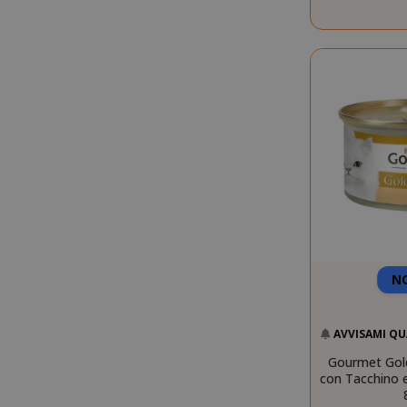
CookieScript
N
SADEVSESSID
AVVISAMI QU
Gourmet Gold
_GRECAPTCHA
con Tacchino e