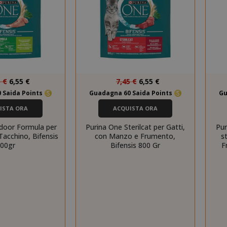
Prezzo
Prezzo
5 €
6,55 €
7,45 €
6,55 €
speciale
speciale
 Saida Points
Guadagna 60 Saida Points
Gu
ISTA ORA
ACQUISTA ORA
ndoor Formula per
Purina One Sterilcat per Gatti,
Pur
 Tacchino, Bifensis
con Manzo e Frumento,
s
00gr
Bifensis 800 Gr
F