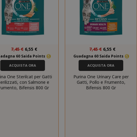
Prezzo
Prezzo
7,45 €
6,55 €
7,45 €
6,55 €
speciale
speciale
adagna 60 Saida Points
Guadagna 60 Saida Points
ACQUISTA ORA
ACQUISTA ORA
ina One Sterilcat per Gatti
Purina One Urinary Care per
terilizzati, con Salmone e
Gatti, Pollo e Frumento,
rumento, Bifensis 800 Gr
Bifensis 800 Gr