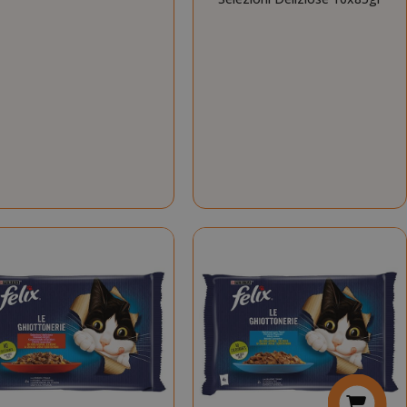
Ghiottonerie Multipack,
cookie
Selezioni Deliziose 10x85gr
necessario
(_GRECAPTCHA)
quando viene
eseguito allo
scopo di fornire
la sua analisi dei
rischi.
nuti
Il valore di
condi
questo cookie
attiva la pulizia
della memoria
cache locale.
Quando il
cookie viene
rimosso
dall'applicazione
back-end,
l'amministratore
ripulisce la
memoria locale
e imposta il
valore del
cookie su true.