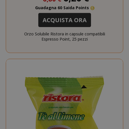
Guadagna 60 Saida Points
ACQUISTA ORA
Orzo Solubile Ristora in capsule compatibili
Espresso Point, 25 pezzi
mage-messages
Adobe Inc
www.sai