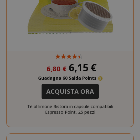
section_data_ids
Adobe Inc
www.sai
Prezzo
6,15 €
6,80 €
speciale
Guadagna 60 Saida Points
form_key
Adobe Inc
ACQUISTA ORA
www.sai
Tè al limone Ristora in capsule compatibili
Espresso Point, 25 pezzi