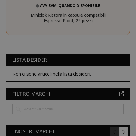
AVVISAMI QUANDO DISPONIBILE
Miniciok Ristora in capsule compatibili
Espresso Point, 25 pezzi
NOME
PROVIDER / DOMINIO
LISTA DESIDERI
wp_ga4_customerGroup
.www.boutiquedescorset
NOME
PROVIDER / DOMINIO
Non ci sono articoli nella lista desideri.
.www.saidagustoespres
_ga
Google LLC
NOME
PROVIDER / DOMINIO
SCADENZ
.saidagustoespresso.com
FILTRO MARCHI
IDE
1 anno
Google LLC
.doubleclick.net
I NOSTRI MARCHI