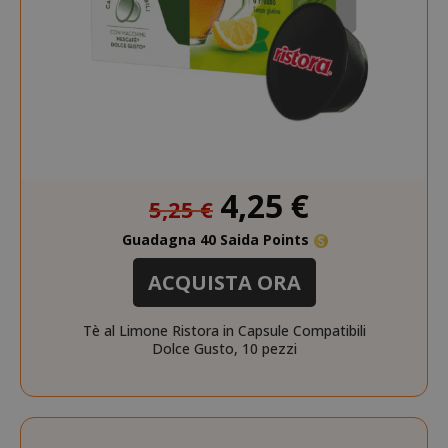
SID
Google LL
.google.
Prezzo
4,25 €
5,25 €
speciale
Guadagna 40 Saida Points
CookieScriptConsent
CookieScr
Google
ACQUISTA ORA
www.sai
Privacy Policy
Tè al Limone Ristora in Capsule Compatibili
Dolce Gusto, 10 pezzi