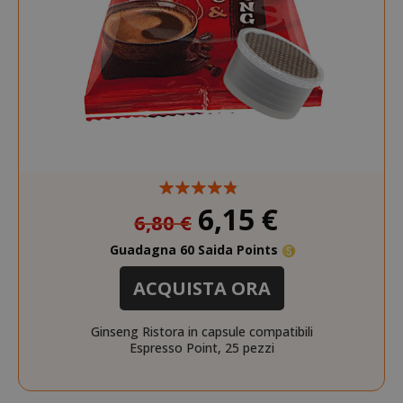
X-Magento-Vary
Adobe Inc
www.sai
Prezzo
6,15 €
6,80 €
speciale
Guadagna 60 Saida Points
ACQUISTA ORA
Ginseng Ristora in capsule compatibili
Espresso Point, 25 pezzi