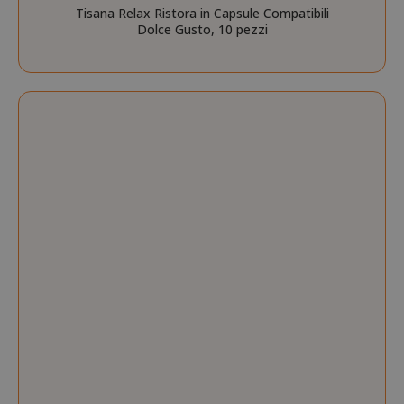
Tisana Relax Ristora in Capsule Compatibili
Dolce Gusto, 10 pezzi
mage-cache-storage
Adobe Inc
www.sai
CrossDomainCookieScriptConsent_105
.crossdo