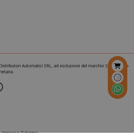
ricordare le
preferenze di
consenso sui
cookie dei
visitatori. È
necessario che il
banner dei
cookie di
Cookie-
Script.com
funzioni
correttamente.
DA. Distributori Automatici SRL, ad esclusione del marchio Saida Gusto
ietaria.
nuti
condi
si 4
Google
mane
reCAPTCHA
imposta un
cookie
necessario
(_GRECAPTCHA)
quando viene
eseguito allo
tro Imprese Palermo
scopo di fornire