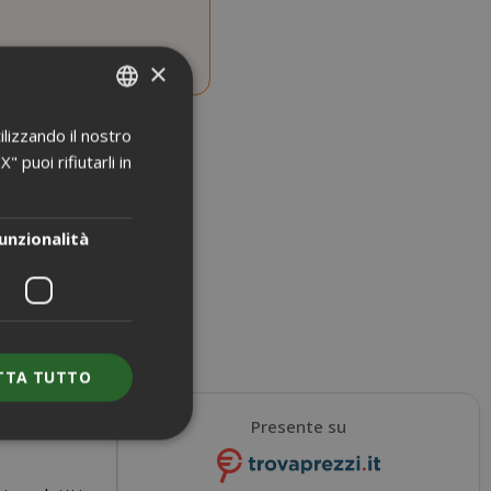
×
ilizzando il nostro
ITALIAN
 puoi rifiutarli in
ENGLISH
unzionalità
TTA TUTTO
Presente su