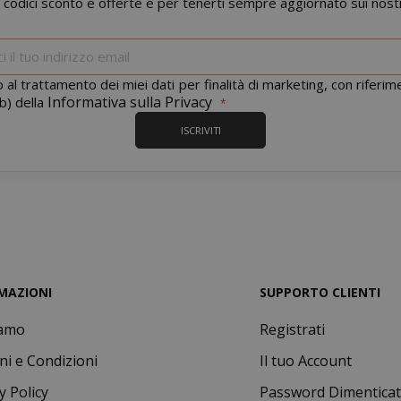
 codici sconto e offerte e per tenerti sempre aggiornato sui nostr
ente necessari consentono le funzionalità principali del sito web com
Iscriviti
gestione dell'account. Il sito web non può essere utilizzato correttame
alla
essari.
nostra
 al trattamento dei miei dati per finalità di marketing, con riferi
PROVIDER / DOMINIO
SCAD
newsletter:
Informativa sulla Privacy
b) della
1 a
Google LLC
ISCRIVITI
.google.com
Google Privacy Policy
MAZIONI
SUPPORTO CLIENTI
iamo
Registrati
Consent
4
CookieScript
www.saidagustoespresso.com
setti
ni e Condizioni
Il tuo Account
2 gi
y Policy
Password Dimentica