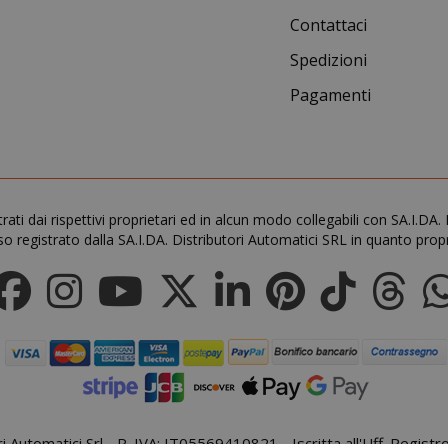
Contattaci
Spedizioni
Pagamenti
trati dai rispettivi proprietari ed in alcun modo collegabili con SA.I.
o registrato dalla SA.I.DA. Distributori Automatici SRL in quanto propr
.www.saidagustoespresso.com
59 mi
58 se
5 me
Google LLC
www.google.com
setti
ori Automatici Srl - P. IVA: IT05569410821 - Iscritta all'Uff. Regis