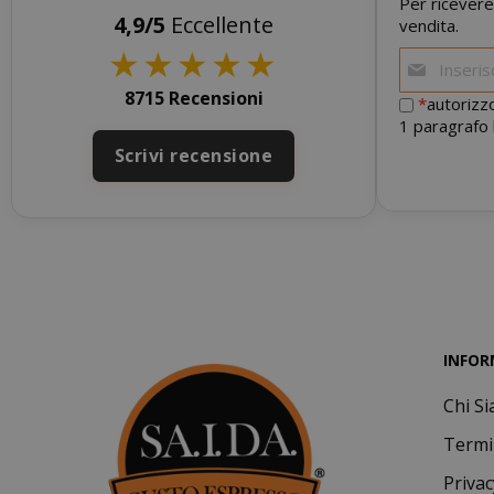
Per ricevere
4,9/5
Eccellente
vendita.
I cookie strettam
★
★
★
★
★
dell'utente e la 
strettamente nec
8715 Recensioni
*
autorizzo
NOME
1 paragrafo 
Scrivi recensione
SID
INFOR
Chi S
CookieScript
Termi
Privac