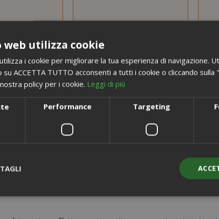
 web utilizza cookie
ilizza i cookie per migliorare la tua esperienza di navigazione. Ut
 su ACCETTA TUTTO acconsenti a tutti i cookie o cliccando sulla "X"
nostra policy per i cookie.
Leggi di più
nte
Performance
Targeting
F
i
TAGLI
ACCE
Registrati alla Newsletter più gustosa del mondo!
Strettamente necessari
Performance
Targeting
Funzionalità