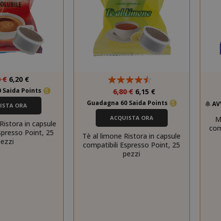
Prezzo
0 €
6,20 €
speciale
Prezzo
 Saida Points
6,80 €
6,15 €
speciale
Guadagna 60 Saida Points
AV
ISTA ORA
ACQUISTA ORA
M
Ristora in capsule
com
spresso Point, 25
Tè al limone Ristora in capsule
pezzi
compatibili Espresso Point, 25
pezzi