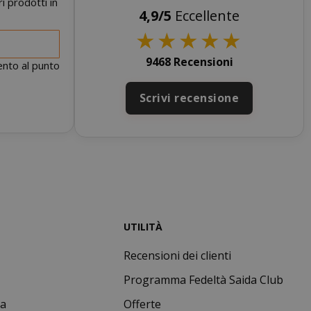
i prodotti in
4,9/5
Eccellente
e l'accesso
★
★
★
★
★
nte senza i cookie
9468 Recensioni
mento al punto
ENZA
DESCRIZIONE
Scrivi recensione
nno
Questo è un
nome di cookie
molto comune,
ma dove si
trova come
cookie di
sessione è
probabile che
venga utilizzato
per la gestione
dello stato della
UTILITÀ
sessione.
Recensioni dei clienti
Questo cookie
mane
viene utilizzato
Programma Fedeltà Saida Club
orni
dal servizio
Cookie-
ta
Offerte
Script.com per