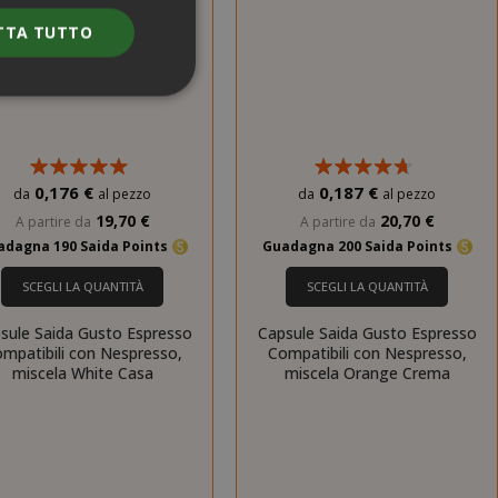
TTA TUTTO
e l'accesso
0,176 €
0,187 €
da
al pezzo
da
al pezzo
nte senza i cookie
19,70 €
20,70 €
A partire da
A partire da
adagna 190 Saida Points
Guadagna 200 Saida Points
ENZA
DESCRIZIONE
SCEGLI LA QUANTITÀ
SCEGLI LA QUANTITÀ
nno
Questo è un
nome di cookie
sule Saida Gusto Espresso
Capsule Saida Gusto Espresso
molto comune,
mpatibili con Nespresso,
Compatibili con Nespresso,
ma dove si
miscela White Casa
miscela Orange Crema
trova come
cookie di
sessione è
probabile che
venga utilizzato
per la gestione