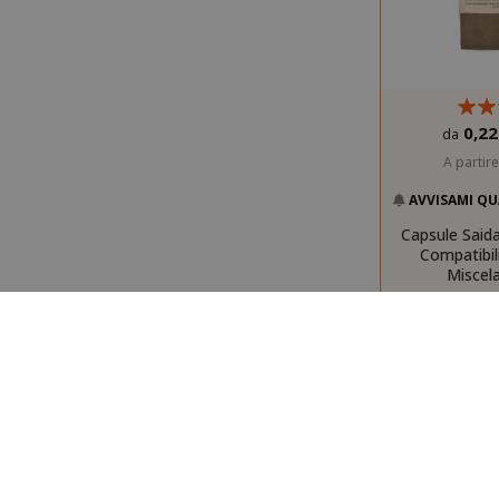
mage-cache-
0,22
da
A partir
Guadagna 23
AVVISAMI QU
Capsule Said
CrossDomainC
Compatibil
Miscel
recently_com
__cf_bm