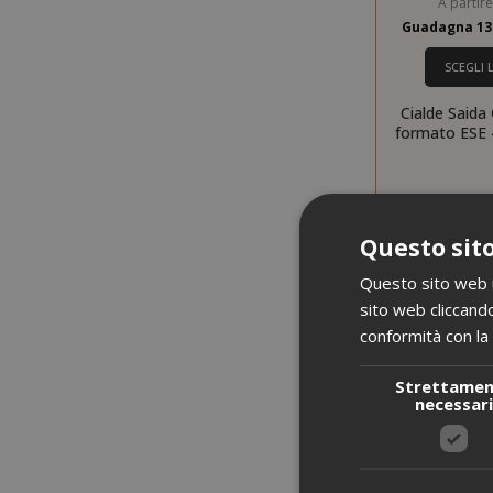
A partir
Guadagna 13
SCEGLI 
Cialde Saida
formato ESE 
Questo sito
Questo sito web ut
sito web cliccando
conformità con la 
Strettame
necessar