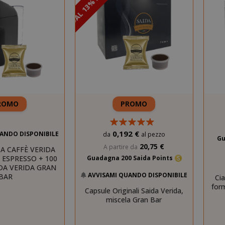
SCONTO DAL 13% AL 15%
ROMO
PROMO
0,192 €
ANDO DISPONIBILE
da
al pezzo
Gu
20,75 €
A partire da
A CAFFÈ VERIDA
 ESPRESSO + 100
Guadagna 200 Saida Points
DA VERIDA GRAN
AVVISAMI QUANDO DISPONIBILE
BAR
Ci
for
Capsule Originali Saida Verida,
miscela Gran Bar