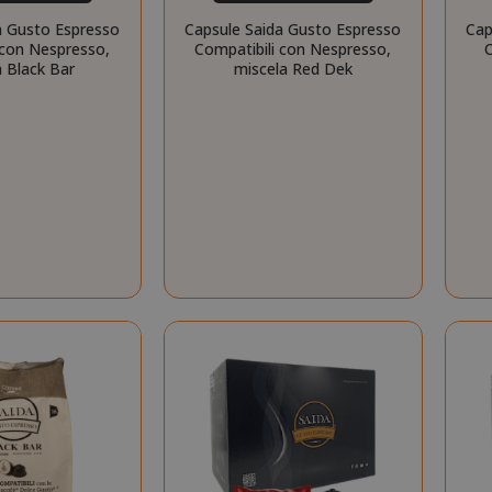
www.google.com
setti
LA QUANTITÀ
SCEGLI LA QUANTITÀ
a Gusto Espresso
Capsule Saida Gusto Espresso
Cap
 con Nespresso,
Compatibili con Nespresso,
C
a Black Bar
miscela Red Dek
essid
59 mi
Adobe Inc.
www.saidagustoespresso.com
55 se