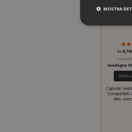
MOSTRA DET
I cookie strettam
0,16
da
dell'utente e la 
A partir
strettamente nec
Guadagna 18
NOME
SCEGLI 
SID
Capsule Said
Compatibili
Mio, misc