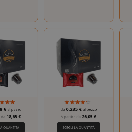
Consent
4
CookieScript
www.saidagustoespresso.com
setti
2 gi
8 €
0,235 €
al pezzo
da
al pezzo
.www.saidagustoespresso.com
59 mi
18,65 €
26,05 €
e da
A partire da
58 se
0 Saida Points
Guadagna 260 Saida Points
Gu
5 me
Google LLC