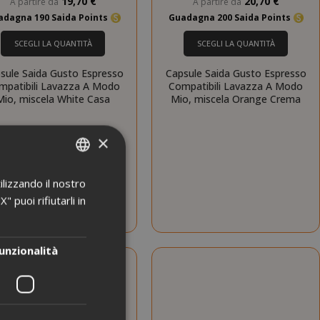
19,70 €
20,70 €
A partire da
A partire da
adagna 190 Saida Points
Guadagna 200 Saida Points
SCEGLI LA QUANTITÀ
SCEGLI LA QUANTITÀ
sule Saida Gusto Espresso
Capsule Saida Gusto Espresso
mpatibili Lavazza A Modo
Compatibili Lavazza A Modo
Mio, miscela White Casa
Mio, miscela Orange Crema
×
ilizzando il nostro
ITALIAN
 puoi rifiutarli in
ENGLISH
unzionalità