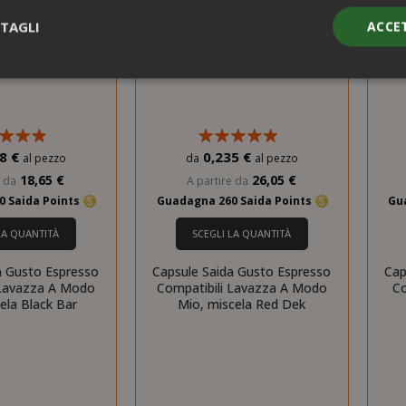
TAGLI
ACCE
Strettamente necessari
Performance
Targeting
Funzionalità
ente necessari consentono le funzionalità principali del sito web com
8 €
0,235 €
al pezzo
da
al pezzo
gestione dell'account. Il sito web non può essere utilizzato correttame
18,65 €
26,05 €
e da
A partire da
essari.
0 Saida Points
Guadagna 260 Saida Points
Gu
PROVIDER / DOMINIO
SCAD
LA QUANTITÀ
SCEGLI LA QUANTITÀ
1 a
Google LLC
.google.com
a Gusto Espresso
Capsule Saida Gusto Espresso
Cap
 Lavazza A Modo
Compatibili Lavazza A Modo
Co
ela Black Bar
Mio, miscela Red Dek
Google Privacy Policy