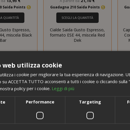
13,95 €
21,10 €
e da
A partire da
0 Saida Points
Guadagna 210 Saida Points
Gu
LA QUANTITÀ
SCEGLI LA QUANTITÀ
 Gusto Espresso,
Cialde Saida Gusto Espresso,
Cap
44, miscela Black
formato ESE 44, miscela Red
Co
Bar
Dek
 web utilizza cookie
ilizza i cookie per migliorare la tua esperienza di navigazione. Ut
 su ACCETTA TUTTO acconsenti a tutti i cookie o cliccando sulla "X"
nostra policy per i cookie.
Leggi di più
nte
Performance
Targeting
F
i