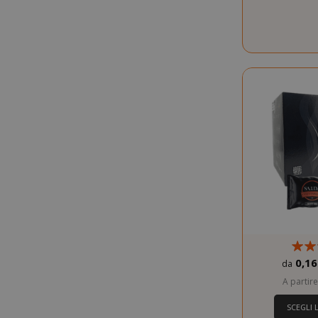
CookieScript
0,16
da
SADEVSESSID
A partir
Guadagna 18
_GRECAPTCHA