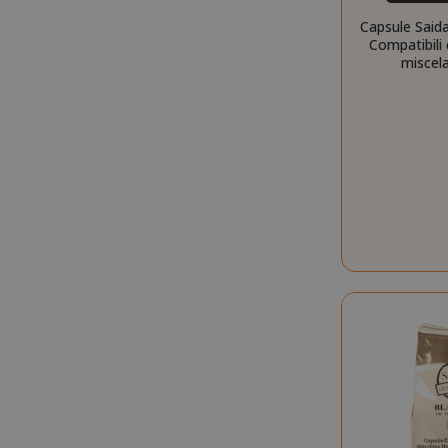
SCEGLI 
Capsule Said
Compatibili
miscel
mage-cache-s