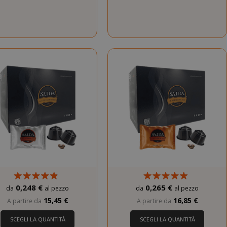
dello stato della
sessione.
Questo cookie
mane
viene utilizzato
orni
dal servizio
Cookie-
Script.com per
ricordare le
preferenze di
consenso sui
cookie dei
visitatori. È
necessario che il
banner dei
cookie di
Cookie-
Script.com
funzioni
correttamente.
0,248 €
0,265 €
da
al pezzo
da
al pezzo
nuti
15,45 €
16,85 €
A partire da
A partire da
condi
adagna 150 Saida Points
Guadagna 160 Saida Points
si 4
Google