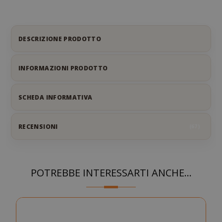
Strettamente necessari
Performance
Targeting
Funzionalità
I cookie strettamente necessari
DESCRIZIONE PRODOTTO
consentono le funzionalità principali del
sito web come l'accesso dell'utente e la
gestione dell'account. Il sito web non può
INFORMAZIONI PRODOTTO
essere utilizzato correttamente senza i
cookie strettamente necessari.
SCHEDA INFORMATIVA
NOME
PROVIDE
SID
Google LL
RECENSIONI
67
.google.
POTREBBE INTERESSARTI ANCHE...