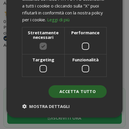
Acquirente verificato
a tutti i cookie o cliccando sulla "X" puoi
rifiutarli in conformità con la nostra policy
per i cookie.
Leggi di più
01 Aprile 2021
Preferisco le cialde anche se ho 2 macvhine per caffè sia
Strettamente
Performance
cislde che capsule
necessari
Acquirente verificato
CONDIVIDI SU:
Targeting
Funzionalità
ACCETTA TUTTO
SAIDA OFFERTE VIP
Attiva il tuo codice sconto iscrivendoti al canale
Whatsapp
MOSTRA DETTAGLI
ISCRIVITI ORA