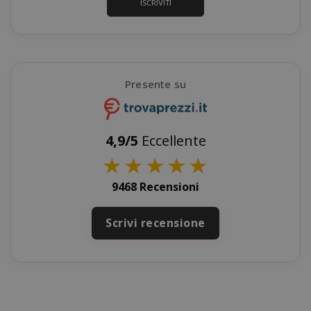
ISCRIVITI
Presente su
recently_viewed_product_previous
Adobe Inc
www.sai
4,9/5
Eccellente
★
★
★
★
★
9468 Recensioni
X-Magento-Vary
Adobe Inc
Scrivi recensione
www.sai