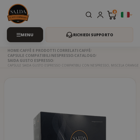
0
RICHIEDI SUPPORTO
HOME
CAFFÈ E PRODOTTI CORRELATI
CAFFÈ
CAPSULE COMPATIBILI
NESPRESSO
CATALOGO
SAIDA GUSTO ESPRESSO
CAPSULE SAIDA GUSTO ESPRESSO COMPATIBILI CON NESPRESSO, MISCELA ORANGE
Skip
to
the
beginning
of
the
images
gallery