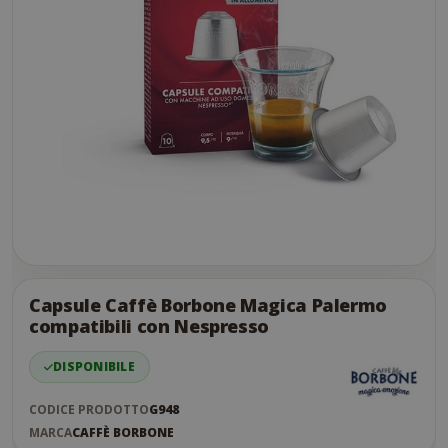
Skip
to
the
Capsule Caffè Borbone Magica Palermo
end
compatibili con Nespresso
of
the
DISPONIBILE
images
gallery
CODICE PRODOTTO
G948
MARCA
CAFFÈ BORBONE