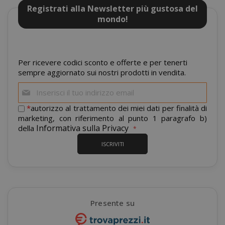
Registrati alla Newsletter più gustosa del
mondo!
mage-cache-sessid
Adobe Inc
www.sai
Per ricevere codici sconto e offerte e per tenerti
sempre aggiornato sui nostri prodotti in vendita.
Iscriviti
alla
nostra
*
autorizzo al trattamento dei miei dati per finalità di
newsletter:
marketing, con riferimento al punto 1 paragrafo b)
Informativa sulla Privacy
della
ISCRIVITI
mage-cache-storage
Adobe Inc
www.sai
Presente su