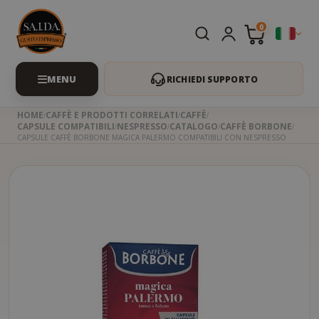
0
RICHIEDI SUPPORTO
HOME
CAFFÈ E PRODOTTI CORRELATI
CAFFÈ
CAPSULE COMPATIBILI
NESPRESSO
CATALOGO
CAFFÈ BORBONE
CAPSULE CAFFÈ BORBONE MAGICA PALERMO COMPATIBILI CON NESPRESSO
Skip
to
the
beginning
of
the
images
gallery