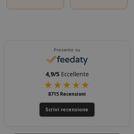
Presente su
4,9/5
Eccellente
SADEVSESSID
.www.sai
★
★
★
★
★
8715 Recensioni
_GRECAPTCHA
Google LL
www.goo
Scrivi recensione