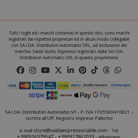
recently_viewed_product_previous
Adobe Inc
www.sai
Tutti i loghi ed i marchi contenuti in questo sito, sono marchi
registrati dai rispettivi proprietari ed in alcun modo collegabili
con SA.I.DA. Distributori Automatici SRL, ad esclusione del
marchio Saida Gusto Espresso registrato dalla SA.I.DA.
Distributori Automatici SRL in quanto proprietaria.
X-Magento-Vary
Adobe Inc
www.sai
SA.I.DA. Distributori Automatici Srl - P. IVA: IT05569410821 -
Iscritta all'Uff. Registro Imprese Palermo
store@saidaespressocialde.com
e-mail
- Tel:
+390916379547
+390917861033
-
- Whatsapp: