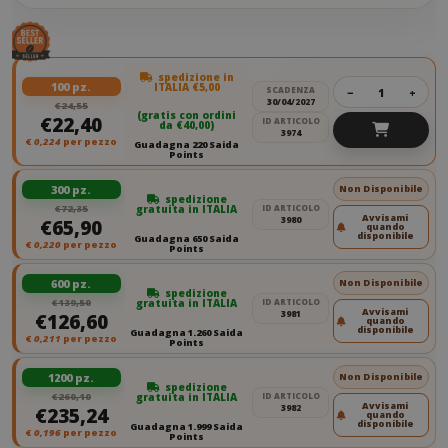
spedizione in
100 pz.
ITALIA €5,00
SCADENZA
−
+
30/04/2027
€24,55
(gratis con ordini
€22,40
ID ARTICOLO
da €40,00)
3974
€
0,224
per pezzo
Guadagna 220 Saida
Points
300 pz.
Non Disponibile
spedizione
€72,35
gratuita in ITALIA
ID ARTICOLO
Avvisami
3980
€65,90
quando
disponibile
Guadagna 650 Saida
€
0,220
per pezzo
Points
600 pz.
Non Disponibile
spedizione
€139,50
gratuita in ITALIA
ID ARTICOLO
Avvisami
3981
€126,60
quando
disponibile
Guadagna 1.260 Saida
€
0,211
per pezzo
Points
1200 pz.
Non Disponibile
spedizione
€260,10
gratuita in ITALIA
ID ARTICOLO
Avvisami
3982
€235,24
quando
disponibile
Guadagna 1.999 Saida
€
0,196
per pezzo
Points