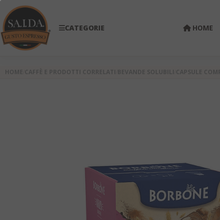
CATEGORIE
HOME
HOME
CAFFÈ E PRODOTTI CORRELATI
BEVANDE SOLUBILI
CAPSULE COMP
Skip
to
the
end
of
the
images
gallery