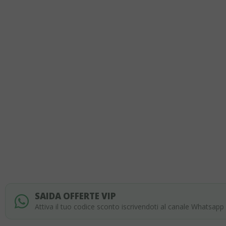
of
the
images
gallery
SAIDA OFFERTE VIP
Attiva il tuo codice sconto iscrivendoti al canale Whatsapp