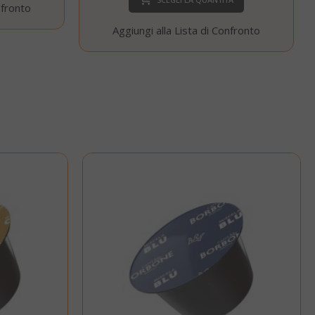
nfronto
cookie di
sessione è
Aggiungi alla Lista di Confronto
probabile che
venga utilizzato
per la gestione
dello stato della
sessione.
Questo cookie
mane
viene utilizzato
orni
dal servizio
Cookie-
Script.com per
ricordare le
preferenze di
consenso sui
cookie dei
visitatori. È
necessario che il
banner dei
cookie di
Cookie-
Script.com
funzioni
correttamente.