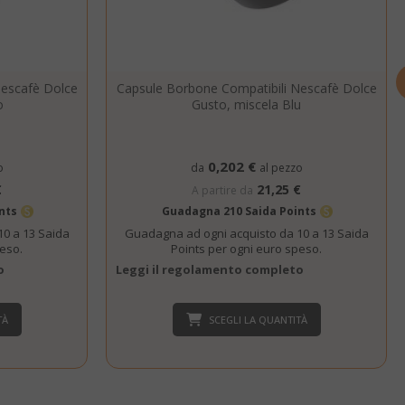
nuti
condi
si 4
Google
mane
reCAPTCHA
Nescafè Dolce
Capsule Borbone Compatibili Nescafè Dolce
imposta un
o
Gusto, miscela Blu
cookie
necessario
(_GRECAPTCHA)
0,202 €
quando viene
o
da
al pezzo
eseguito allo
€
21,25 €
A partire da
scopo di fornire
ints
Guadagna 210 Saida Points
la sua analisi dei
rischi.
0 a 13 Saida
Guadagna ad ogni acquisto da 10 a 13 Saida
peso.
Points per ogni euro speso.
nuti
Il valore di
o
Leggi il regolamento completo
condi
questo cookie
attiva la pulizia
della memoria
TÀ
SCEGLI LA QUANTITÀ
cache locale.
Quando il
cookie viene
rimosso
dall'applicazione