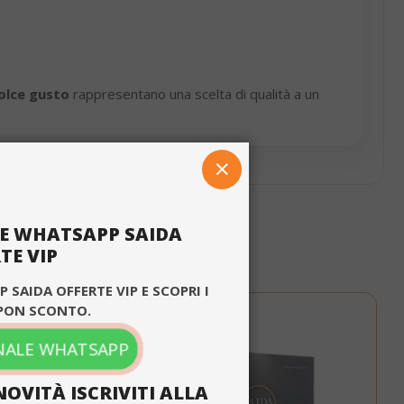
olce gusto
rappresentano una scelta di qualità a un
CHIUDI
LE WHATSAPP SAIDA
TE VIP
×
 SAIDA OFFERTE VIP E SCOPRI I
PON SCONTO.
ilizzando il nostro
ITALIAN
 puoi rifiutarli in
ENGLISH
CANALE WHATSAPP
NOVITÀ ISCRIVITI ALLA
unzionalità