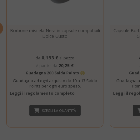
SADEVSESSID
_GRECAPTCHA
Borbone miscela Nera in capsule compatibili
Capsule Borb
Dolce Gusto
G
0,193 €
da
al pezzo
20,25 €
A partire da
Guadagna 200 Saida Points
Guada
Guadagna ad ogni acquisto da 10 a 13 Saida
Guadagna ad
Points per ogni euro speso.
Poin
mage-cache-s
Leggi il regolamento completo
Leggi il re
SCEGLI LA QUANTITÀ