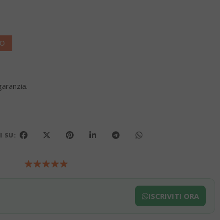
VO
garanzia.
 SU:
ISCRIVITI ORA