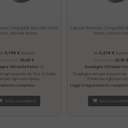
.www.saidagustoespresso.com
59 mi
58 se
5 me
Google LLC
www.google.com
setti
one Compatibili Nescafè Dolce
Capsule Borbone Compatibili 
usto, miscela Rossa
Gusto, miscela Or
0,196 €
0,216 €
da
al pezzo
da
al pezz
20,60 €
22,95 
A partire da
A partire da
gna 200 Saida Points
Guadagna 220 Saida Po
 ogni acquisto da 10 a 13 Saida
Guadagna ad ogni acquisto da 1
ts per ogni euro speso.
Points per ogni euro s
essid
59 mi
Adobe Inc.
golamento completo
Leggi il regolamento complet
www.saidagustoespresso.com
55 se
SCEGLI LA QUANTITÀ
SCEGLI LA QUANTI