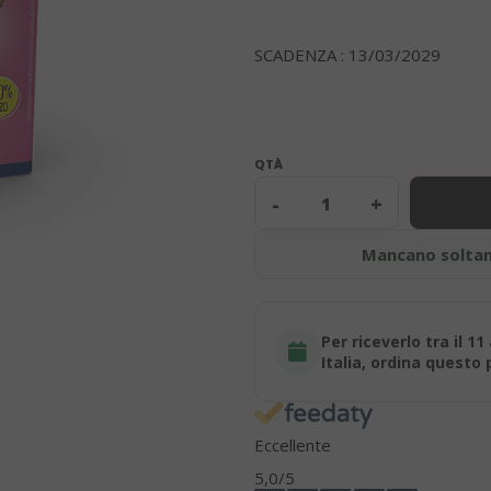
SCADENZA : 13/03/2029
QTÀ
-
+
Mancano solta
Per riceverlo tra il 11
Italia, ordina questo
Eccellente
5,0
/5