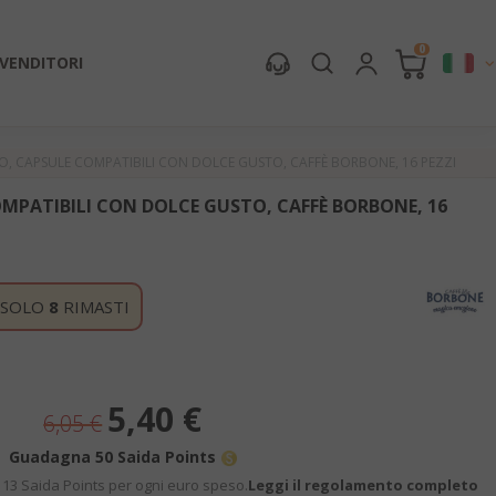
0
IVENDITORI
O, CAPSULE COMPATIBILI CON DOLCE GUSTO, CAFFÈ BORBONE, 16 PEZZI
OMPATIBILI CON DOLCE GUSTO, CAFFÈ BORBONE, 16
SOLO
8
RIMASTI
Prezzo
5,40 €
6,05 €
speciale
Guadagna 50 Saida Points
13 Saida Points per ogni euro speso.
Leggi il regolamento completo