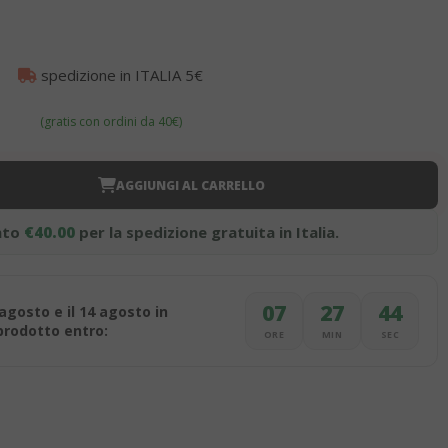
spedizione in ITALIA 5€
(gratis con ordini da 40€)
AGGIUNGI AL CARRELLO
nto
€40.00
per la spedizione gratuita in Italia.
07
27
43
 agosto e il 14 agosto in
 prodotto entro:
ORE
MIN
SEC