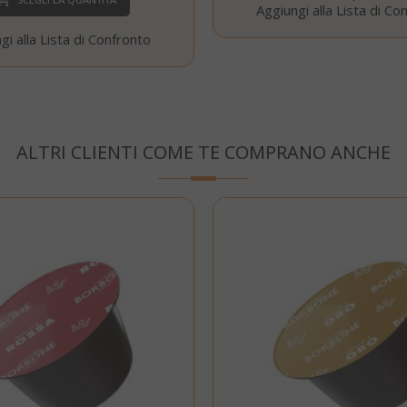
Aggiungi alla Lista di Co
gi alla Lista di Confronto
Google Privacy Policy
Consent
4
CookieScript
ALTRI CLIENTI COME TE COMPRANO ANCHE
www.saidagustoespresso.com
setti
2 gi