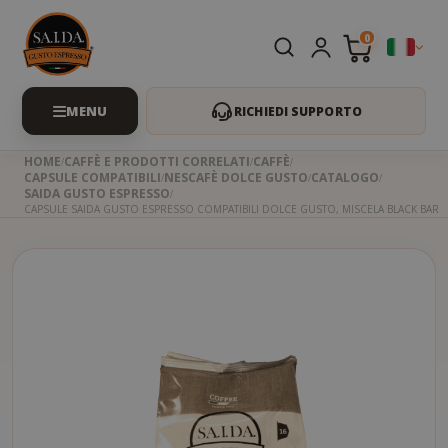
0
RICHIEDI SUPPORTO
HOME
CAFFÈ E PRODOTTI CORRELATI
CAFFÈ
CAPSULE COMPATIBILI
NESCAFÈ DOLCE GUSTO
CATALOGO
SAIDA GUSTO ESPRESSO
CAPSULE SAIDA GUSTO ESPRESSO COMPATIBILI DOLCE GUSTO, MISCELA BLACK BAR
Skip
to
the
beginning
of
the
images
gallery