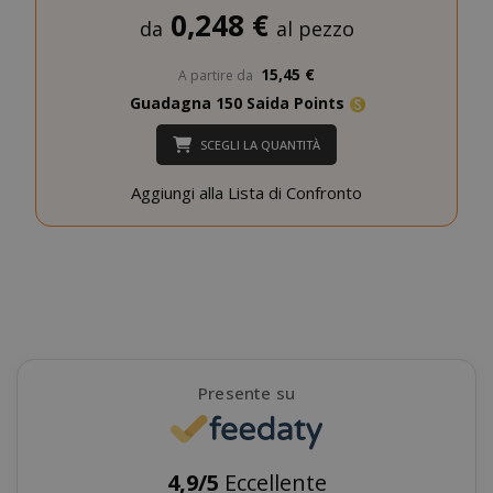
0,248 €
da
al pezzo
15,45 €
A partire da
Guadagna 150 Saida Points
SCEGLI LA QUANTITÀ
SADEVSESSID
.www.sai
Aggiungi alla Lista di Confronto
_GRECAPTCHA
Google LL
www.goo
Presente su
mage-cache-sessid
Adobe Inc
www.sai
4,9/5
Eccellente