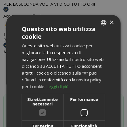
PER LA SECONDA VOLTA VI DICO TUTTO OK!!
Acquirente verificato
×
Questo sito web utilizza
14 Aprile 2018
cookie
ITALIAN
Buon caffè, e cialde ben conservate
Questo sito web utilizza i cookie per
ENGLISH
Acquirente verificato
migliorare la tua esperienza di
navigazione. Utilizzando il nostro sito web
CONDIVIDI SU:
cliccando su ACCETTA TUTTO acconsenti
a tutti i cookie o cliccando sulla "X" puoi
rifiutarli in conformità con la nostra policy
per i cookie.
Leggi di più
Strettamente
Performance
SAIDA OFFERTE VIP
necessari
Attiva il tuo codice sconto iscrivendoti al canale
Whatsapp
ISCRIVITI ORA
Targeting
Funzionalità