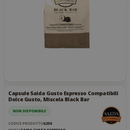
Skip
to
the
Capsule Saida Gusto Espresso Compatibili
end
Dolce Gusto, Miscela Black Bar
of
the
NON DISPONIBILE
images
gallery
CODICE PRODOTTO
G250