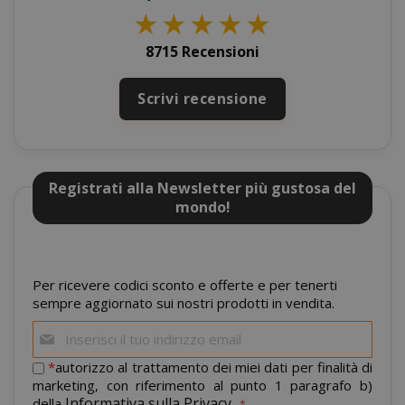
★
★
★
★
★
8715 Recensioni
Scrivi recensione
Registrati alla Newsletter più gustosa del
mondo!
mage-cache-storage
Adobe Inc
www.sai
Per ricevere codici sconto e offerte e per tenerti
sempre aggiornato sui nostri prodotti in vendita.
Iscriviti
alla
nostra
*
autorizzo al trattamento dei miei dati per finalità di
newsletter:
marketing, con riferimento al punto 1 paragrafo b)
Informativa sulla Privacy
della