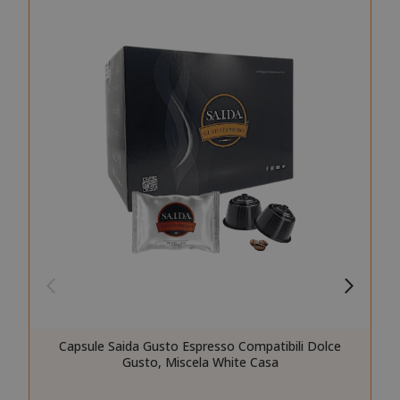
SID
Google LL
.google.
CookieScriptConsent
CookieScr
Google
www.sai
Privacy Policy
Capsule Saida Gusto Espresso Compatibili Dolce
Gusto, Miscela White Casa