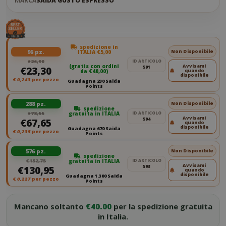
MARCA
SAIDA GUSTO ESPRESSO
spedizione in
96 pz.
Non Disponibile
ITALIA €5,00
€26,90
ID ARTICOLO
(gratis con ordini
Avvisami
591
€23,30
quando
da €40,00)
disponibile
€
0,243
per pezzo
Guadagna 230 Saida
Points
288 pz.
Non Disponibile
spedizione
€78,55
gratuita in ITALIA
ID ARTICOLO
Avvisami
594
€67,65
quando
disponibile
Guadagna 670 Saida
€
0,235
per pezzo
Points
576 pz.
Non Disponibile
spedizione
€152,75
gratuita in ITALIA
ID ARTICOLO
Avvisami
593
€130,95
quando
disponibile
Guadagna 1.300 Saida
€
0,227
per pezzo
Points
Mancano soltanto
€40.00
per la spedizione gratuita
in Italia.