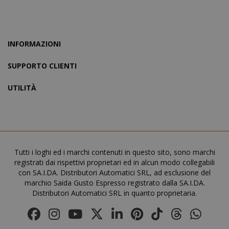
INFORMAZIONI
X-Magento-Vary
Adobe Inc
www.sai
SUPPORTO CLIENTI
UTILITÀ
Tutti i loghi ed i marchi contenuti in questo sito, sono marchi
registrati dai rispettivi proprietari ed in alcun modo collegabili
con SA.I.DA. Distributori Automatici SRL, ad esclusione del
marchio Saida Gusto Espresso registrato dalla SA.I.DA.
Distributori Automatici SRL in quanto proprietaria.