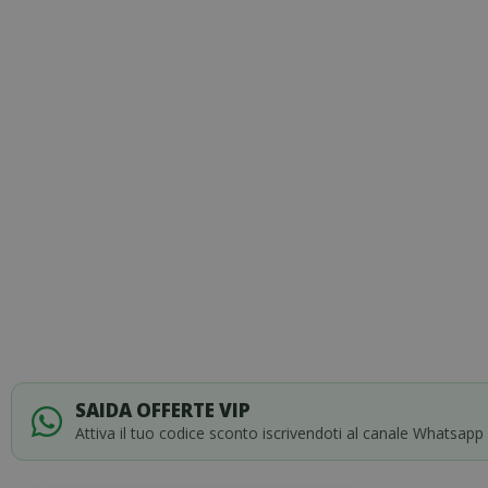
of
the
images
gallery
SAIDA OFFERTE VIP
Attiva il tuo codice sconto iscrivendoti al canale Whatsapp