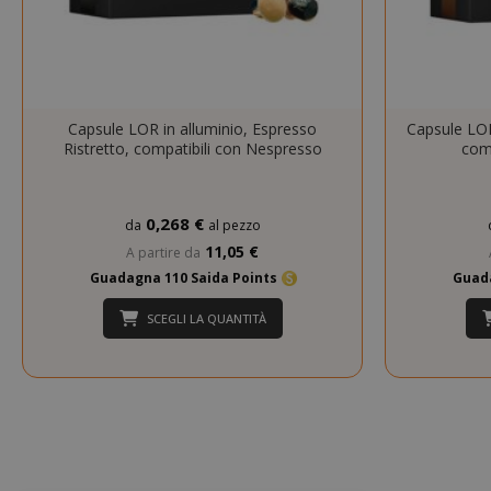
SADEVSESSID
_GRECAPTCHA
Capsule LOR in alluminio, Espresso
Capsule LOR
Ristretto, compatibili con Nespresso
com
0,268 €
da
al pezzo
11,05 €
A partire da
Guadagna 110 Saida Points
Guada
mage-cache-s
SCEGLI LA QUANTITÀ