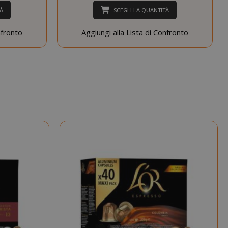
cookie di
À
SCEGLI LA QUANTITÀ
sessione è
probabile che
nfronto
Aggiungi alla Lista di Confronto
venga utilizzato
per la gestione
dello stato della
sessione.
Questo cookie
mane
viene utilizzato
orni
dal servizio
Cookie-
Script.com per
ricordare le
preferenze di
consenso sui
cookie dei
visitatori. È
necessario che il
banner dei
cookie di
Cookie-
Script.com
funzioni
correttamente.