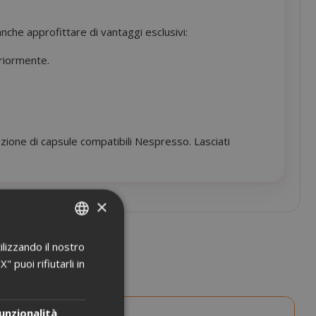
che approfittare di vantaggi esclusivi:
eriormente.
lezione di capsule compatibili Nespresso. Lasciati
×
ilizzando il nostro
ITALIAN
 puoi rifiutarli in
ENGLISH
unzionalità