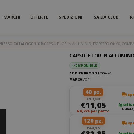
MARCHI
OFFERTE
SPEDIZIONI
SAIDA CLUB
R
PRESSO
CATALOGO
L'OR
CAPSULE LOR IN ALLUMINIO, ESPRESSO ONYX, COMPA
CAPSULE LOR IN ALLUMINI
DISPONIBILE
CODICE PRODOTTO
G941
MARCA
L'OR
40 pz.
spe
€13,80
€11,05
(gratis 
Guadag
€
0,276
per pezzo
120 pz.
spe
€40,15
€32,85
(gratis 