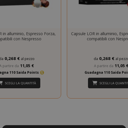
.www.saidagustoespresso.com
59 mi
58 se
5 me
Google LLC
www.google.com
setti
 in alluminio, Espresso Forza,
Capsule LOR in alluminio, Espr
patibili con Nespresso
compatibili con Nespr
0,268 €
0,268 €
da
al pezzo
da
al pezz
11,05 €
11,05 
A partire da
A partire da
gna 110 Saida Points
Guadagna 110 Saida Po
essid
59 mi
SCEGLI LA QUANTITÀ
SCEGLI LA QUANTI
Adobe Inc.
www.saidagustoespresso.com
55 se