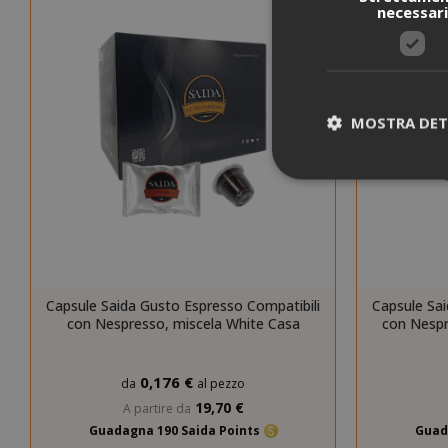
necessar
MOSTRA DET
I cookie strettam
dell'utente e la 
strettamente nec
Capsule Saida Gusto Espresso Compatibili
Capsule Sai
con Nespresso, miscela White Casa
con Nespr
NOME
SID
0,176 €
da
al pezzo
19,70 €
A partire da
Guadagna 190 Saida Points
Guad