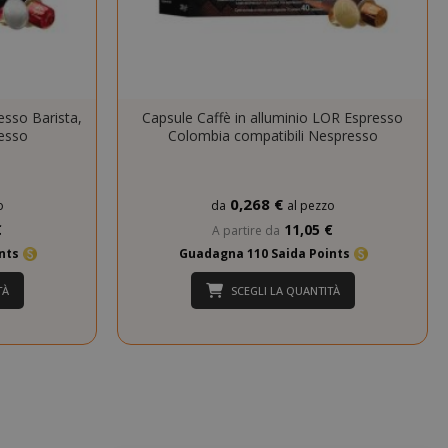
nuti
condi
si 4
Google
mane
reCAPTCHA
imposta un
esso Barista,
Capsule Caffè in alluminio LOR Espresso
cookie
esso
Colombia compatibili Nespresso
necessario
(_GRECAPTCHA)
quando viene
eseguito allo
0,268 €
o
da
al pezzo
scopo di fornire
€
11,05 €
A partire da
la sua analisi dei
ints
Guadagna 110 Saida Points
rischi.
nuti
Il valore di
TÀ
SCEGLI LA QUANTITÀ
condi
questo cookie
attiva la pulizia
della memoria
cache locale.
Quando il
cookie viene
rimosso
dall'applicazione