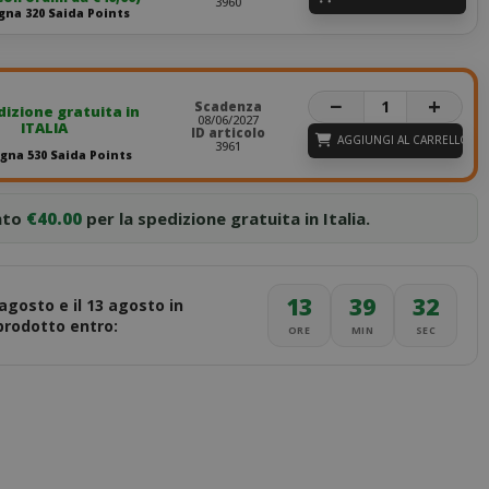
3960
na 320 Saida Points
−
+
Scadenza
izione gratuita in
08/06/2027
ITALIA
ID articolo
AGGIUNGI AL CARRELLO
3961
na 530 Saida Points
nto
€40.00
per la spedizione gratuita in Italia.
13
39
31
 agosto e il 13 agosto in
 prodotto entro:
ORE
MIN
SEC