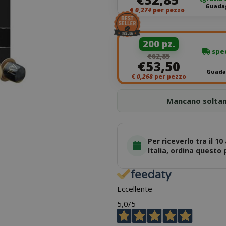
Guadag
€
0,274
per pezzo
200 pz.
sped
€62,85
€53,50
Guadag
€
0,268
per pezzo
Mancano solta
Per riceverlo tra il 10
Italia, ordina questo
Eccellente
5,0
/5