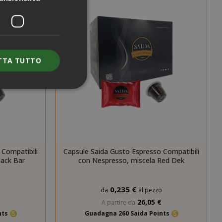
TTA TUTTO
e l'accesso
nte senza i cookie
 Compatibili
Capsule Saida Gusto Espresso Compatibili
lack Bar
con Nespresso, miscela Red Dek
ENZA
DESCRIZIONE
nno
Questo è un
0,235 €
o
da
al pezzo
nome di cookie
molto comune,
26,05 €
A partire da
ma dove si
nts
Guadagna 260 Saida Points
trova come