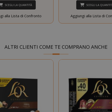
SCEGLI LA QUANTITÀ
SCEGLI LA QUANTIT
gi alla Lista di Confronto
Aggiungi alla Lista di Co
Google Privacy Policy
Consent
4
CookieScript
www.saidagustoespresso.com
setti
ALTRI CLIENTI COME TE COMPRANO ANCHE
2 gi