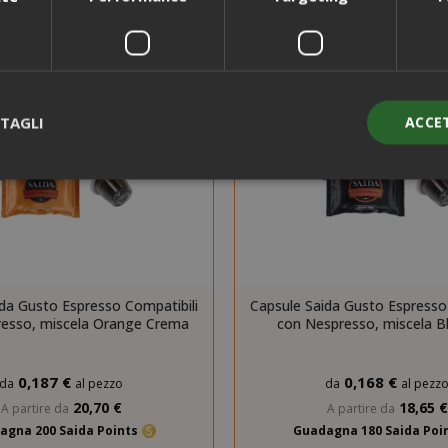
i
TAGLI
ACCE
Strettamente necessari
Performance
Targeting
Funzionalità
ente necessari consentono le funzionalità principali del sito web com
gestione dell'account. Il sito web non può essere utilizzato correttame
essari.
da Gusto Espresso Compatibili
Capsule Saida Gusto Espresso
esso, miscela Orange Crema
con Nespresso, miscela B
PROVIDER / DOMINIO
SCAD
1 a
Google LLC
0,187 €
0,168 €
da
al pezzo
da
al pezz
.google.com
20,70 €
18,65 €
A partire da
A partire da
agna 200 Saida Points
Guadagna 180 Saida Poi