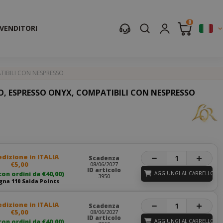
0
IVENDITORI
TIBILI CON NESPRESSO
O, ESPRESSO ONYX, COMPATIBILI CON NESPRESSO
−
+
dizione in ITALIA
Scadenza
€5,00
08/06/2027
ID articolo
con ordini da €40,00)
AGGIUNGI AL CARRELLO
3950
na 110 Saida Points
−
+
dizione in ITALIA
Scadenza
€5,00
08/06/2027
ID articolo
con ordini da €40,00)
AGGIUNGI AL CARRELLO