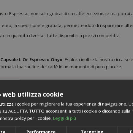
o Espresso, non solo godrai di un caffè eccezionale ma potrai an
euro, la spedizione è gratuita, permettendoti di risparmiare ult
sto in quantità diverse, tutte disponibili a prezzi competitivi.
e Capsule L'Or Espresso Onyx
. Esplora inoltre la nostra ricca se
orma la tua routine del caffè in un momento di puro piacere.
 web utilizza cookie
ilizza i cookie per migliorare la tua esperienza di navigazione. Ut
POTREBBE INTERESSARTI ANCHE...
 su ACCETTA TUTTO acconsenti a tutti i cookie o cliccando sulla "X"
nostra policy per i cookie.
Leggi di più
nte
Performance
Targeting
F