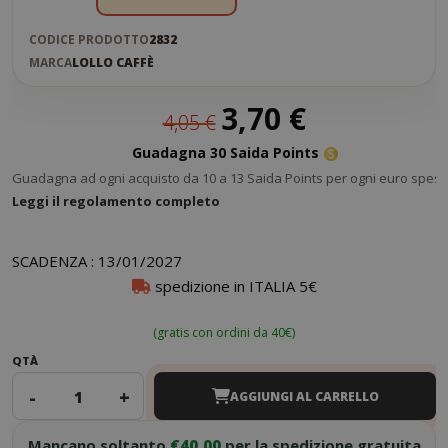
CODICE PRODOTTO
2832
MARCA
LOLLO CAFFÈ
Prezzo
3,70 €
4,05 €
speciale
Guadagna 30 Saida Points
Guadagna ad ogni acquisto da 10 a 13 Saida Points per ogni euro speso
Leggi il regolamento completo
SCADENZA : 13/01/2027
spedizione in ITALIA 5€
(gratis con ordini da 40€)
QTÀ
-
+
AGGIUNGI AL CARRELLO
Mancano soltanto
€40.00
per la spedizione gratuita