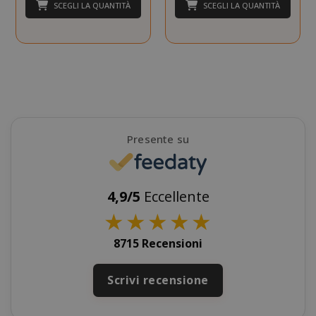
SCEGLI LA QUANTITÀ
SCEGLI LA QUANTITÀ
SADEVSESSID
.www.sai
_GRECAPTCHA
Google LL
www.goo
Presente su
4,9/5
Eccellente
★
★
★
★
★
mage-cache-sessid
Adobe Inc
www.sai
8715 Recensioni
Scrivi recensione