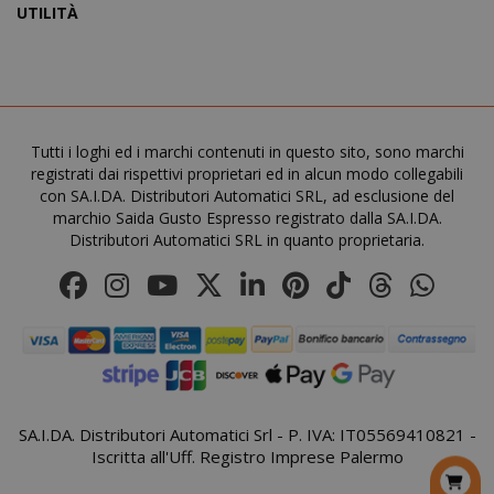
UTILITÀ
X-Magento-Vary
Adobe Inc
www.sai
Tutti i loghi ed i marchi contenuti in questo sito, sono marchi
registrati dai rispettivi proprietari ed in alcun modo collegabili
con SA.I.DA. Distributori Automatici SRL, ad esclusione del
marchio Saida Gusto Espresso registrato dalla SA.I.DA.
Distributori Automatici SRL in quanto proprietaria.
product_data_storage
Adobe Inc
www.sai
SA.I.DA. Distributori Automatici Srl - P. IVA: IT05569410821 -
Iscritta all'Uff. Registro Imprese Palermo