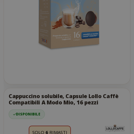
Skip
to
the
Cappuccino solubile, Capsule Lollo Caffè
end
Compatibili A Modo Mio, 16 pezzi
of
the
DISPONIBILE
images
gallery
SOLO
6
RIMASTI