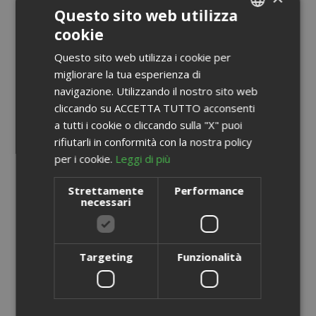
Questo sito web utilizza
cookie
ITALIAN
Questo sito web utilizza i cookie per
ENGLISH
migliorare la tua esperienza di
navigazione. Utilizzando il nostro sito web
cliccando su ACCETTA TUTTO acconsenti
a tutti i cookie o cliccando sulla "X" puoi
rifiutarli in conformità con la nostra policy
per i cookie.
Leggi di più
Strettamente
Performance
necessari
Capsule Saida Gusto Espresso Compatibili Lavazza A
Modo Mio, miscela White Casa
SEGUICI SUL CANALE WHATSAPP
SAIDA OFFERTE VIP
0,176 €
Targeting
Funzionalità
da
al pezzo
ISCRIVITI AL CANALE WHATSAPP SAIDA OFFERTE VIP E
19,70 €
A partire da
SCOPRI I NOSTRI COUPON SCONTO.
Guadagna 190 Saida Points