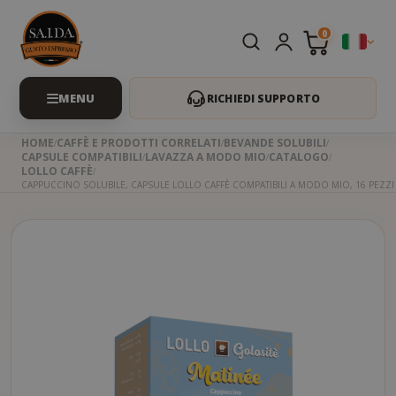
0
RICHIEDI SUPPORTO
HOME
CAFFÈ E PRODOTTI CORRELATI
BEVANDE SOLUBILI
CAPSULE COMPATIBILI
LAVAZZA A MODO MIO
CATALOGO
LOLLO CAFFÈ
CAPPUCCINO SOLUBILE, CAPSULE LOLLO CAFFÈ COMPATIBILI A MODO MIO, 16 PEZZI
Skip
to
the
beginning
of
the
images
gallery