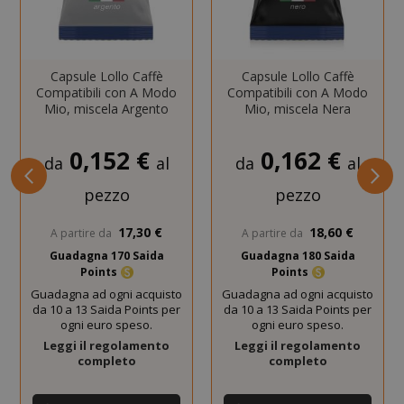
Capsule Lollo Caffè
Capsule Lollo Caffè
Compatibili con A Modo
Compatibili con A Modo
Mio, miscela Argento
Mio, miscela Nera
0,152 €
0,162 €
da
al
da
al
CookieScriptConsent
CookieScr
Google
www.sai
Privacy Policy
pezzo
pezzo
17,30 €
18,60 €
A partire da
A partire da
Guadagna 170 Saida
Guadagna 180 Saida
Points
Points
Guadagna ad ogni acquisto
Guadagna ad ogni acquisto
da 10 a 13 Saida Points per
da 10 a 13 Saida Points per
ogni euro speso.
ogni euro speso.
Leggi il regolamento
Leggi il regolamento
completo
completo