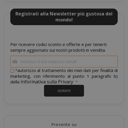
Registrati alla Newsletter più gustosa del
mondo!
Per ricevere codici sconto e offerte e per tenerti
mage-cache-storage
sempre aggiornato sui nostri prodotti in vendita.
Adobe Inc
www.sai
Iscriviti
alla
nostra
*
autorizzo al trattamento dei miei dati per finalità di
newsletter:
marketing, con riferimento al punto 1 paragrafo b)
Informativa sulla Privacy
della
ISCRIVITI
CrossDomainCookieScriptConsent_105
.crossdo
script.co
Presente su
recently_compared_product
Adobe Inc