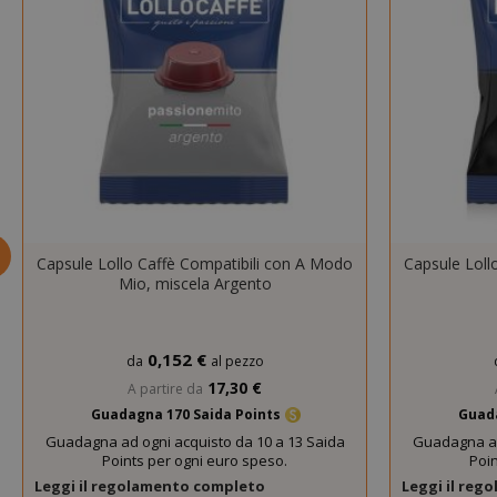
SADEVSESSID
_GRECAPTCHA
Capsule Lollo Caffè Compatibili con A Modo
Capsule Loll
Mio, miscela Argento
mage-cache-s
0,152 €
da
al pezzo
17,30 €
A partire da
Guadagna 170 Saida Points
Guada
Guadagna ad ogni acquisto da 10 a 13 Saida
Guadagna ad
Points per ogni euro speso.
Poin
Leggi il regolamento completo
Leggi il re