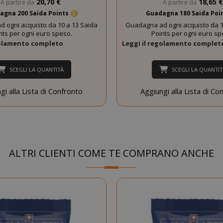
20,70 €
18,65 €
A partire da
A partire da
agna 200 Saida Points
Guadagna 180 Saida Poi
 ogni acquisto da 10 a 13 Saida
Guadagna ad ogni acquisto da 1
nts per ogni euro speso.
Points per ogni euro sp
Google Privacy Policy
golamento completo
Leggi il regolamento complet
SCEGLI LA QUANTITÀ
SCEGLI LA QUANTIT
Consent
4
CookieScript
www.saidagustoespresso.com
setti
gi alla Lista di Confronto
Aggiungi alla Lista di Co
2 gi
ALTRI CLIENTI COME TE COMPRANO ANCHE