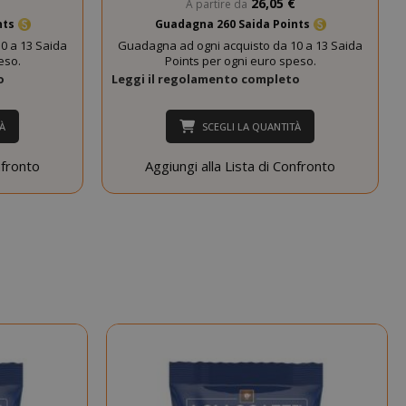
26,05 €
A partire da
cookie di
nts
Guadagna 260 Saida Points
sessione è
probabile che
0 a 13 Saida
Guadagna ad ogni acquisto da 10 a 13 Saida
venga utilizzato
eso.
Points per ogni euro speso.
per la gestione
o
Leggi il regolamento completo
dello stato della
sessione.
À
SCEGLI LA QUANTITÀ
Questo cookie
mane
viene utilizzato
nfronto
Aggiungi alla Lista di Confronto
orni
dal servizio
Cookie-
Script.com per
ricordare le
preferenze di
consenso sui
cookie dei
visitatori. È
necessario che il
banner dei
cookie di
Cookie-
Script.com
funzioni
correttamente.