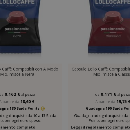
.www.saidagustoespresso.com
59 mi
58 se
5 me
Google LLC
www.google.com
setti
o Caffè Compatibili con A Modo
Capsule Lollo Caffè Compatibi
Mio, miscela Nera
Mio, miscela Classi
essid
59 mi
Adobe Inc.
www.saidagustoespresso.com
55 se
0,162 €
0,171 €
da
al pezzo
da
al pezz
18,60 €
19,75 
A partire da
A partire da
gna 180 Saida Points
Guadagna 190 Saida Po
 ogni acquisto da 10 a 13 Saida
Guadagna ad ogni acquisto da 1
ts per ogni euro speso.
Points per ogni euro s
golamento completo
Leggi il regolamento complet