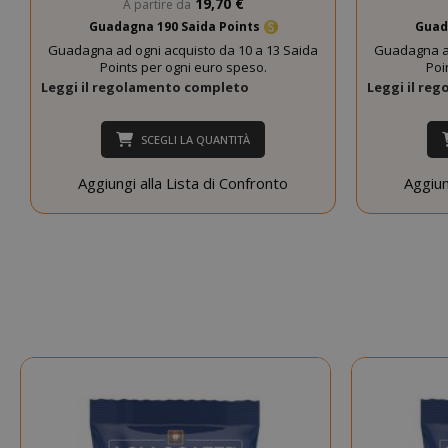
19,70 €
A partire da
Guadagna 190 Saida Points
Guad
Guadagna ad ogni acquisto da 10 a 13 Saida
Guadagna ad
Points per ogni euro speso.
Poi
Leggi il regolamento completo
Leggi il re
SCEGLI LA QUANTITÀ
CookieScript
Aggiungi alla Lista di Confronto
Aggiun