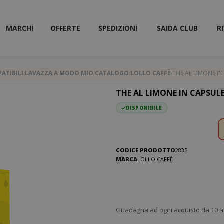
MARCHI
OFFERTE
SPEDIZIONI
SAIDA CLUB
R
ATIBILI
LAVAZZA A MODO MIO
CATALOGO
LOLLO CAFFÈ
THE AL LIMONE IN
THE AL LIMONE IN CAPSULE
DISPONIBILE
CODICE PRODOTTO
2835
MARCA
LOLLO CAFFÈ
Guadagna ad ogni acquisto da 10 a 