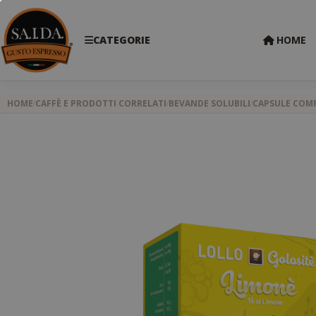
CATEGORIE
HOME
HOME
CAFFÈ E PRODOTTI CORRELATI
BEVANDE SOLUBILI
CAPSULE COMP
Skip
to
the
end
of
the
images
gallery