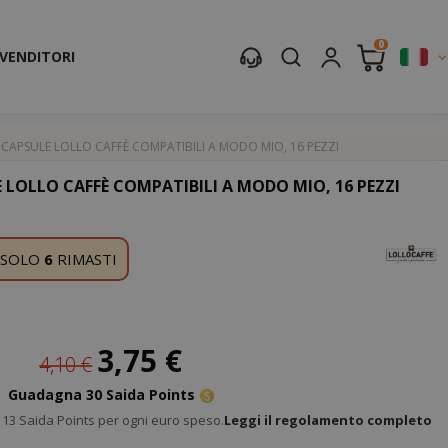
0
IVENDITORI
 CAPSULE LOLLO CAFFÈ COMPATIBILI A MODO MIO, 16 PEZZI
 LOLLO CAFFÈ COMPATIBILI A MODO MIO, 16 PEZZI
SOLO
6
RIMASTI
Prezzo
3,75 €
4,10 €
speciale
Guadagna 30 Saida Points
13 Saida Points per ogni euro speso.
Leggi il regolamento completo