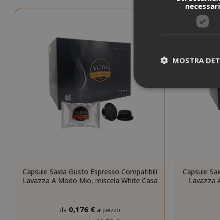
necessar
MOSTRA DET
I cookie strettam
dell'utente e la 
strettamente nec
NOME
Capsule Saida Gusto Espresso Compatibili
Capsule Sai
Lavazza A Modo Mio, miscela White Casa
Lavazza 
SID
0,176 €
da
al pezzo