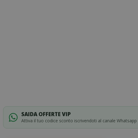
of
the
images
gallery
SAIDA OFFERTE VIP
Attiva il tuo codice sconto iscrivendoti al canale Whatsapp