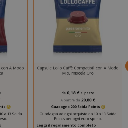
nuti
condi
si 4
Google
mane
reCAPTCHA
imposta un
cookie
necessario
(_GRECAPTCHA)
quando viene
eseguito allo
scopo di fornire
li con A Modo
Capsule Lollo Caffè Compatibili con A Modo
la sua analisi dei
ca
Mio, miscela Oro
rischi.
nuti
Il valore di
condi
questo cookie
0,18 €
attiva la pulizia
o
da
al pezzo
della memoria
€
20,80 €
A partire da
cache locale.
ints
Guadagna 200 Saida Points
Quando il
cookie viene
0 a 13 Saida
Guadagna ad ogni acquisto da 10 a 13 Saida
peso.
Points per ogni euro speso.
rimosso
dall'applicazione
o
Leggi il regolamento completo