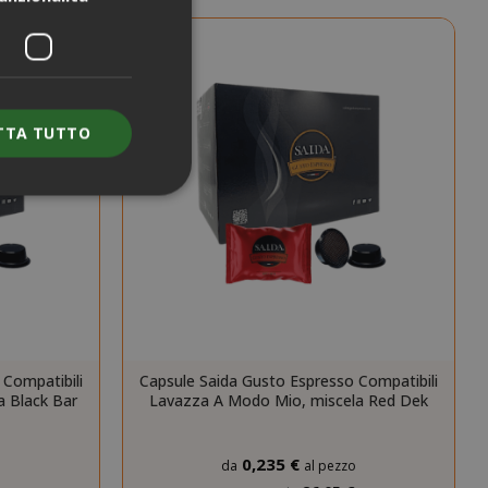
TTA TUTTO
e l'accesso
nte senza i cookie
ENZA
DESCRIZIONE
 Compatibili
Capsule Saida Gusto Espresso Compatibili
 Black Bar
Lavazza A Modo Mio, miscela Red Dek
nno
Questo è un
nome di cookie
molto comune,
ma dove si
0,235 €
o
da
al pezzo
trova come