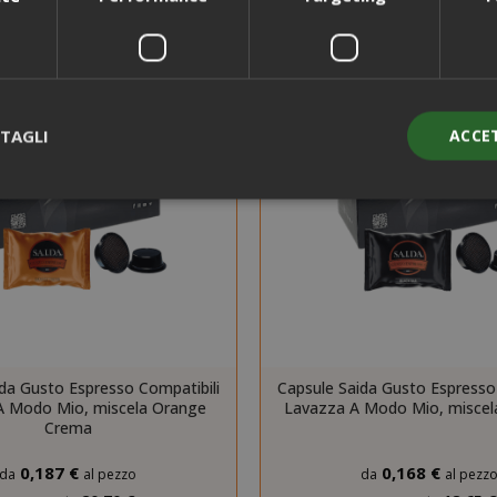
i
TAGLI
ACCE
Strettamente necessari
Performance
Targeting
Funzionalità
ente necessari consentono le funzionalità principali del sito web com
gestione dell'account. Il sito web non può essere utilizzato correttame
essari.
PROVIDER / DOMINIO
SCAD
da Gusto Espresso Compatibili
Capsule Saida Gusto Espresso
A Modo Mio, miscela Orange
Lavazza A Modo Mio, miscela
1 a
Google LLC
Crema
.google.com
0,187 €
0,168 €
da
al pezzo
da
al pezz