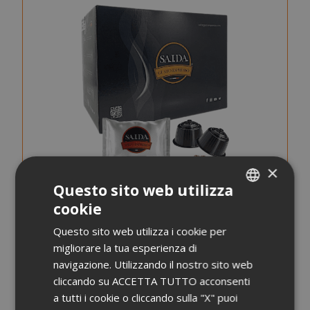
×
Questo sito web utilizza
cookie
ITALIAN
Questo sito web utilizza i cookie per
ENGLISH
Capsule Saida Gusto Espresso Compatibili Dolce
migliorare la tua esperienza di
Gusto, Miscela White Casa
navigazione. Utilizzando il nostro sito web
cliccando su ACCETTA TUTTO acconsenti
0,248 €
da
al pezzo
a tutti i cookie o cliccando sulla "X" puoi