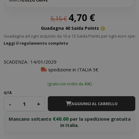
MARCA
LOLLO CAFFÈ
Prezzo
4,70 €
5,15 €
speciale
Guadagna 40 Saida Points
Guadagna ad ogni acquisto da 10 a 13 Saida Points per ogni euro speso
Leggi il regolamento completo
SCADENZA : 14/01/2029
spedizione in ITALIA 5€
(gratis con ordini da 40€)
QTÀ
-
+
AGGIUNGI AL CARRELLO
Mancano soltanto
€40.00
per la spedizione gratuita
in Italia.