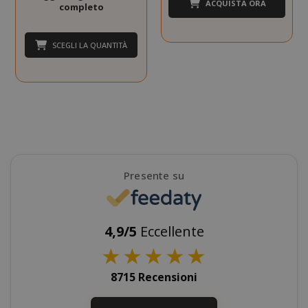
www.sai
ACQUISTA ORA
completo
Privacy Policy
SCEGLI LA QUANTITÀ
Presente su
SADEVSESSID
.www.sai
4,9/5
Eccellente
_GRECAPTCHA
★
★
★
★
★
Google LL
www.goo
8715 Recensioni