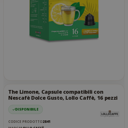
Skip
to
the
The Limone, Capsule compatibili con
end
Nescafè Dolce Gusto, Lollo Caffè, 16 pezzi
of
the
DISPONIBILE
images
gallery
CODICE PRODOTTO
2841