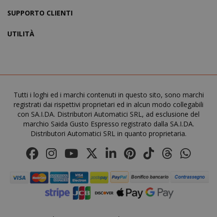
SUPPORTO CLIENTI
UTILITÀ
recently_viewed_product_previous
Adobe Inc
www.sai
Tutti i loghi ed i marchi contenuti in questo sito, sono marchi
registrati dai rispettivi proprietari ed in alcun modo collegabili
con SA.I.DA. Distributori Automatici SRL, ad esclusione del
marchio Saida Gusto Espresso registrato dalla SA.I.DA.
X-Magento-Vary
Adobe Inc
Distributori Automatici SRL in quanto proprietaria.
www.sai