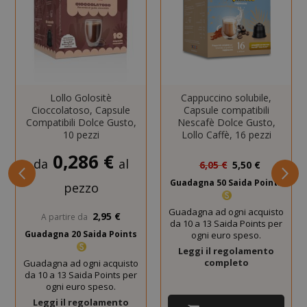
I cookie strettamente necessari
consentono le funzionalità principali del
sito web come l'accesso dell'utente e la
gestione dell'account. Il sito web non può
essere utilizzato correttamente senza i
cookie strettamente necessari.
Lollo Golositè
Cappuccino solubile,
Cioccolatoso, Capsule
Capsule compatibili
NOME
PROVIDE
Compatibili Dolce Gusto,
Nescafè Dolce Gusto,
10 pezzi
Lollo Caffè, 16 pezzi
SID
Google LL
.google.
Prezzo
0,286 €
da
al
6,05 €
5,50 €
speciale
Guadagna 50 Saida Points
pezzo
Guadagna ad ogni acquisto
2,95 €
A partire da
da 10 a 13 Saida Points per
Guadagna 20 Saida Points
ogni euro speso.
Leggi il regolamento
completo
Guadagna ad ogni acquisto
da 10 a 13 Saida Points per
ogni euro speso.
CookieScriptConsent
CookieScr
Leggi il regolamento
Google