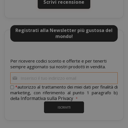
Scrivi recensione
Registrati alla Newsletter più gustosa del
mage-cache-sessid
mondo!
Adobe Inc
www.sai
Per ricevere codici sconto e offerte e per tenerti
sempre aggiornato sui nostri prodotti in vendita.
Iscriviti
alla
nostra
*
autorizzo al trattamento dei miei dati per finalità di
newsletter:
marketing, con riferimento al punto 1 paragrafo b)
Informativa sulla Privacy
della
ISCRIVITI
mage-cache-storage
Adobe Inc
www.sai