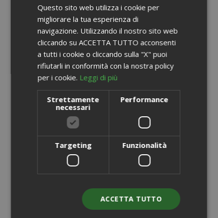
Questo sito web utilizza i cookie per
ENGLISH
migliorare la tua esperienza di
navigazione. Utilizzando il nostro sito web
cliccando su ACCETTA TUTTO acconsenti
a tutti i cookie o cliccando sulla "X" puoi
rifiutarli in conformità con la nostra policy
per i cookie.
Leggi di più
Strettamente
Performance
necessari
Targeting
Funzionalità
Capsule Saida Gusto Espresso Compatibili con
Nespresso, miscela White Casa
ACCETTA TUTTO
0,176 €
da
al pezzo