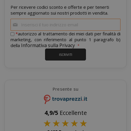
Per ricevere codici sconto e offerte e per tenerti
sempre aggiornato sui nostri prodotti in vendita.
Iscriviti
alla
mage-cache-storage
Adobe Inc
nostra
*
autorizzo al trattamento dei miei dati per finalità di
www.sai
newsletter:
marketing, con riferimento al punto 1 paragrafo b)
Informativa sulla Privacy
della
ISCRIVITI
CrossDomainCookieScriptConsent_105
.crossdo
Presente su
script.co
recently_compared_product
Adobe Inc
4,9/5
Eccellente
www.sai
★
★
★
★
★