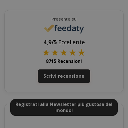
_GRECAPTCHA
Google LL
www.goo
Presente su
4,9/5
Eccellente
★
★
★
★
★
8715 Recensioni
mage-cache-sessid
Adobe Inc
Scrivi recensione
www.sai
Registrati alla Newsletter più gustosa del
mondo!