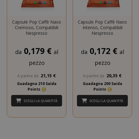
Capsule Pop Caffè Naos
Capsule Pop Caffè Naos
Cremoso, Compatibili
Intenso, Compatibili
Nespresso
Nespresso
CookieScriptConsent
CookieScr
Google
www.sai
Privacy Policy
0,179 €
0,172 €
da
al
da
al
pezzo
pezzo
21,15 €
20,35 €
A partire da
A partire da
Guadagna 210 Saida
Guadagna 200 Saida
Points
Points
SCEGLI LA QUANTITÀ
SCEGLI LA QUANTITÀ
SADEVSESSID
.www.sai