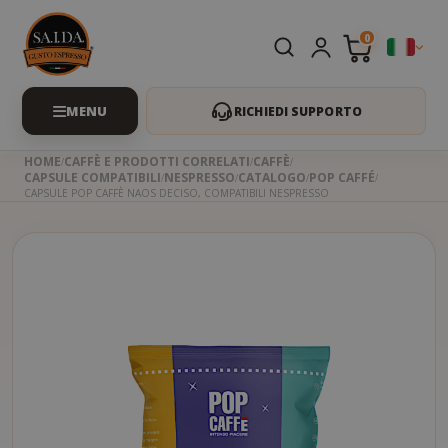
0
RICHIEDI SUPPORTO
HOME
CAFFÈ E PRODOTTI CORRELATI
CAFFÈ
CAPSULE COMPATIBILI
NESPRESSO
CATALOGO
POP CAFFÉ
CAPSULE POP CAFFÈ NAOS DECISO, COMPATIBILI NESPRESSO
Skip
to
the
beginning
of
the
images
gallery