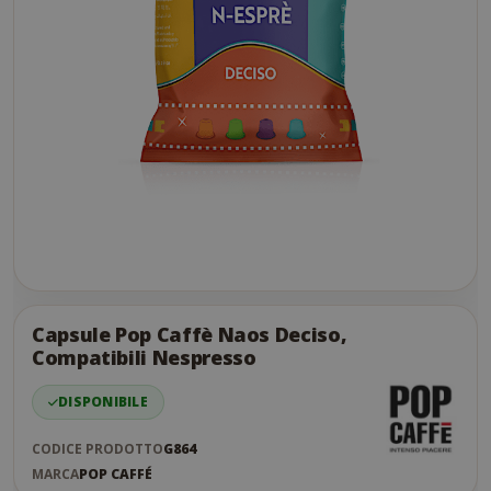
Skip
to
the
Capsule Pop Caffè Naos Deciso,
end
Compatibili Nespresso
of
the
DISPONIBILE
images
gallery
CODICE PRODOTTO
G864
MARCA
POP CAFFÉ