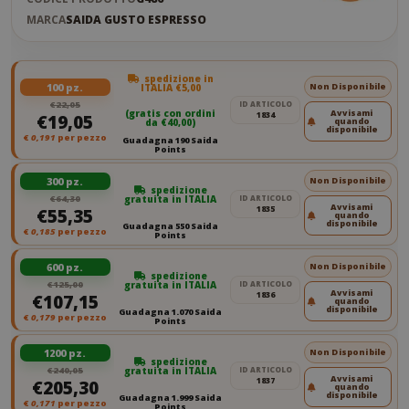
MARCA
SAIDA GUSTO ESPRESSO
spedizione in
100 pz.
Non Disponibile
ITALIA €5,00
€22,05
ID ARTICOLO
(gratis con ordini
Avvisami
1834
€19,05
quando
da €40,00)
disponibile
€
0,191
per pezzo
Guadagna 190 Saida
Points
300 pz.
Non Disponibile
spedizione
€64,30
gratuita in ITALIA
ID ARTICOLO
Avvisami
1835
€55,35
quando
disponibile
Guadagna 550 Saida
€
0,185
per pezzo
Points
600 pz.
Non Disponibile
spedizione
€125,00
gratuita in ITALIA
ID ARTICOLO
Avvisami
1836
€107,15
quando
disponibile
Guadagna 1.070 Saida
€
0,179
per pezzo
Points
1200 pz.
Non Disponibile
spedizione
€240,05
gratuita in ITALIA
ID ARTICOLO
Avvisami
1837
€205,30
quando
disponibile
Guadagna 1.999 Saida
€
0,171
per pezzo
Points