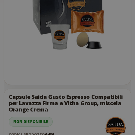
Skip
to
the
Capsule Saida Gusto Espresso Compatibili
end
per Lavazza Firma e Vitha Group, miscela
of
Orange Crema
the
images
NON DISPONIBILE
gallery
CODICE PRODOTTO
G486