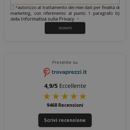
alla
nostra
*
autorizzo al trattamento dei miei dati per finalità di
CrossDomainCookieScriptConsent_105
.crossdo
newsletter:
marketing, con riferimento al punto 1 paragrafo b)
script.co
Informativa sulla Privacy
della
ISCRIVITI
recently_compared_product
Adobe Inc
www.sai
__cf_bm
Cloudflare
Presente su
.twitter.
4,9/5
Eccellente
★
★
★
★
★
9468 Recensioni
Scrivi recensione
recently_viewed_product_previous
Adobe Inc