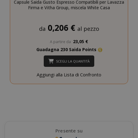
Capsule Saida Gusto Espresso Compatibili per Lavazza
Firma e Vitha Group, miscela White Casa
0,206 €
da
al pezzo
23,05 €
A partire da
Guadagna 230 Saida Points
SADEVSESSID
.www.sai
SCEGLI LA QUANTITÀ
_GRECAPTCHA
Google LL
www.goo
Aggiungi alla Lista di Confronto
Presente su
mage-cache-sessid
Adobe Inc