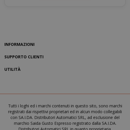
www.sai
X-Magento-Vary
Adobe Inc
www.sai
INFORMAZIONI
SUPPORTO CLIENTI
UTILITÀ
Tutti i loghi ed i marchi contenuti in questo sito, sono marchi
registrati dai rispettivi proprietari ed in alcun modo collegabili
con SA.I.DA. Distributori Automatici SRL, ad esclusione del
marchio Saida Gusto Espresso registrato dalla SA.I.DA.
Distributori Automatici SRL in quanto proprietaria.