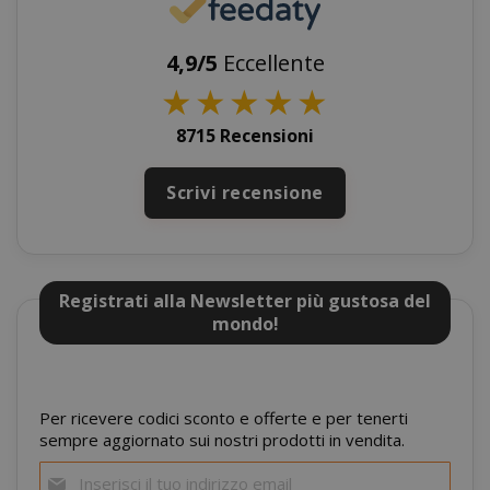
www.sai
4,9/5
Eccellente
★
★
★
★
★
8715 Recensioni
Scrivi recensione
Registrati alla Newsletter più gustosa del
mage-cache-storage
Adobe Inc
mondo!
www.sai
Per ricevere codici sconto e offerte e per tenerti
sempre aggiornato sui nostri prodotti in vendita.
Iscriviti