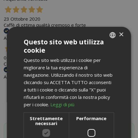
23 Ottobre 2020
Caffè di ottima qualità cremoso e forte
×
Acquirente verificato
Questo sito web utilizza
cookie
ITALIAN
05 Novembre 2020
Questo sito web utilizza i cookie per
ENGLISH
Caffè di qualità eccellente Consegna veloce
migliorare la tua esperienza di
navigazione. Utilizzando il nostro sito web
Acquirente verificato
cliccando su ACCETTA TUTTO acconsenti
a tutti i cookie o cliccando sulla "X" puoi
CONDIVIDI SU:
rifiutarli in conformità con la nostra policy
per i cookie.
Leggi di più
Strettamente
Performance
necessari
SAIDA OFFERTE VIP
Attiva il tuo codice sconto iscrivendoti al canale