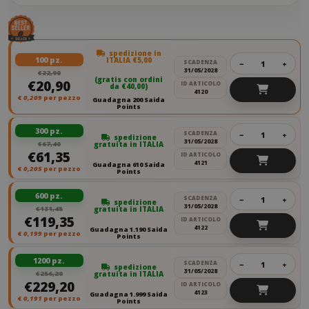
spedizione in
100 pz.
ITALIA €5,00
SCADENZA
−
+
31/05/2028
€22,90
(gratis con ordini
€20,90
ID ARTICOLO
da €40,00)
4120
€
0,209
per pezzo
Guadagna 200 Saida
Points
300 pz.
SCADENZA
−
+
spedizione
31/05/2028
€67,40
gratuita in ITALIA
€61,35
ID ARTICOLO
4121
Guadagna 610 Saida
€
0,205
per pezzo
Points
600 pz.
SCADENZA
−
+
spedizione
31/05/2028
€131,45
gratuita in ITALIA
€119,35
ID ARTICOLO
4122
Guadagna 1.190 Saida
€
0,199
per pezzo
Points
1200 pz.
SCADENZA
−
+
spedizione
31/05/2028
€256,20
gratuita in ITALIA
€229,20
ID ARTICOLO
4123
Guadagna 1.999 Saida
€
0,191
per pezzo
Points