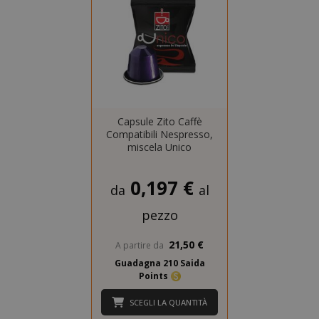
consentono le funzionalità principali del
sito web come l'accesso dell'utente e la
gestione dell'account. Il sito web non può
essere utilizzato correttamente senza i
cookie strettamente necessari.
NOME
PROVIDE
SID
Google LL
Capsule Zito Caffè
.google.
Compatibili Nespresso,
miscela Unico
0,197 €
da
al
pezzo
21,50 €
A partire da
Guadagna 210 Saida
Points
CookieScriptConsent
CookieScr
Google
www.sai
Privacy Policy
SCEGLI LA QUANTITÀ