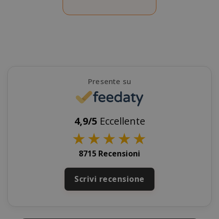
Presente su
4,9/5
Eccellente
SADEVSESSID
.www.sai
★
★
★
★
★
8715 Recensioni
_GRECAPTCHA
Google LL
www.goo
Scrivi recensione