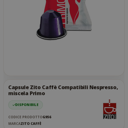
Skip
to
the
Capsule Zito Caffè Compatibili Nespresso,
end
miscela Primo
of
the
DISPONIBILE
images
gallery
CODICE PRODOTTO
G956
MARCA
ZITO CAFFÈ