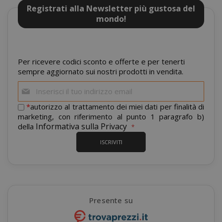
Registrati alla Newsletter più gustosa del
mondo!
mage-cache-sessid
Adobe Inc
www.sai
Per ricevere codici sconto e offerte e per tenerti
sempre aggiornato sui nostri prodotti in vendita.
Iscriviti
alla
nostra
*
autorizzo al trattamento dei miei dati per finalità di
newsletter:
marketing, con riferimento al punto 1 paragrafo b)
Informativa sulla Privacy
della
ISCRIVITI
mage-cache-storage
Adobe Inc
www.sai
Presente su