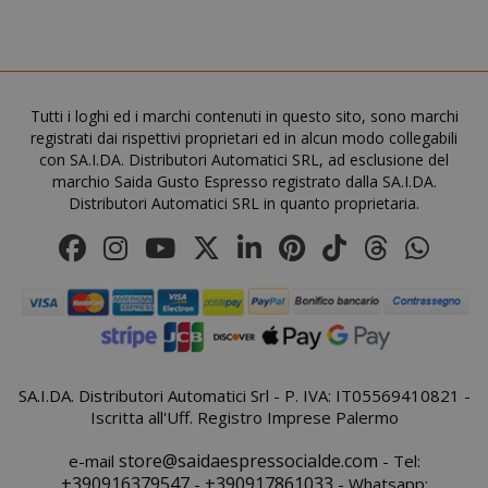
recently_viewed_product_previous
Adobe Inc
www.sai
Tutti i loghi ed i marchi contenuti in questo sito, sono marchi
registrati dai rispettivi proprietari ed in alcun modo collegabili
con SA.I.DA. Distributori Automatici SRL, ad esclusione del
marchio Saida Gusto Espresso registrato dalla SA.I.DA.
Distributori Automatici SRL in quanto proprietaria.
X-Magento-Vary
Adobe Inc
www.sai
SA.I.DA. Distributori Automatici Srl - P. IVA: IT05569410821 -
Iscritta all'Uff. Registro Imprese Palermo
store@saidaespressocialde.com
e-mail
- Tel:
+390916379547
+390917861033
-
- Whatsapp: