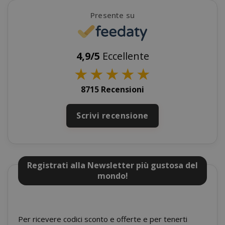
Presente su
product_data_storage
Adobe Inc
www.sai
4,9/5
Eccellente
★
★
★
★
★
8715 Recensioni
FPGSID
.saidagu
Scrivi recensione
Registrati alla Newsletter più gustosa del
mondo!
saida-popup
.www.sai
Per ricevere codici sconto e offerte e per tenerti