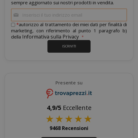
sempre aggiornato sui nostri prodotti in vendita.
mage-cache-storage-section-
Adobe Inc
Iscriviti
invalidation
www.sai
alla
nostra
*
autorizzo al trattamento dei miei dati per finalità di
newsletter:
marketing, con riferimento al punto 1 paragrafo b)
Informativa sulla Privacy
della
ISCRIVITI
mage-messages
Adobe Inc
www.sai
Presente su
4,9/5
Eccellente
★
★
★
★
★
9468 Recensioni