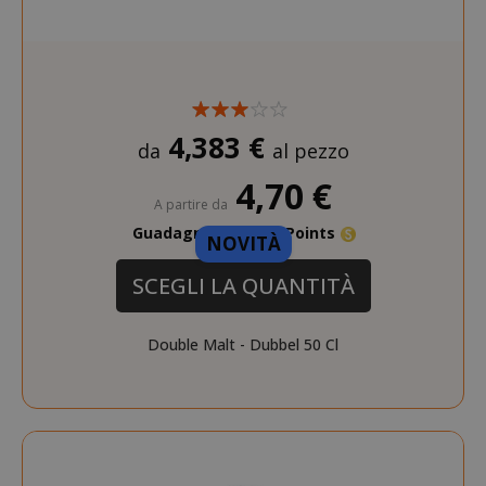
4,383 €
da
al pezzo
4,70 €
A partire da
SADEVSESSID
.www.sai
Guadagna 40 Saida Points
NOVITÀ
_GRECAPTCHA
Google LL
SCEGLI LA QUANTITÀ
www.goo
Double Malt - Dubbel 50 Cl