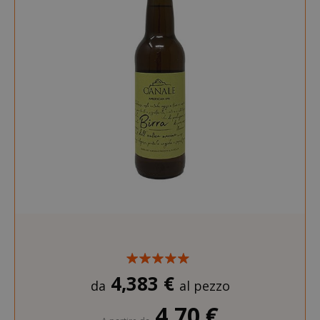
4,383 €
da
al pezzo
4,70 €