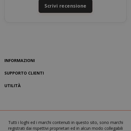
Scrivi recensione
section_data_ids
Adobe Inc
www.sai
INFORMAZIONI
SUPPORTO CLIENTI
UTILITÀ
form_key
Adobe Inc
www.sai
Tutti i loghi ed i marchi contenuti in questo sito, sono marchi
registrati dai rispettivi proprietari ed in alcun modo collegabili