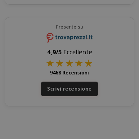
form_key
Adobe Inc
www.sai
Presente su
4,9/5
Eccellente
★
★
★
★
★
private_content_version
Adobe Inc
9468 Recensioni
www.sai
Scrivi recensione