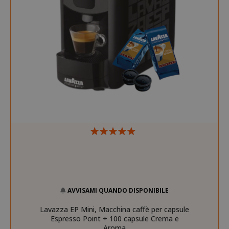
recently_viewed_product_previous
Adobe Inc
www.sai
X-Magento-Vary
Adobe Inc
www.sai
AVVISAMI QUANDO DISPONIBILE
Lavazza EP Mini, Macchina caffè per capsule
Espresso Point + 100 capsule Crema e
Aroma