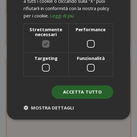
a tutti i cookie o cliccando sulla "X" puoi
rifiutarli in conformità con la nostra policy
per i cookie.
Leggi di più
AVVISAMI QUANDO DISPONIBILE
Strettamente
Performance
Macchina Caffè Lavazza A Modo Mio Jolie +
necessari
36 capsule Qualità Rossa
Targeting
Funzionalità
ACCETTA TUTTO
MOSTRA DETTAGLI
Strettamente necessari
Performance