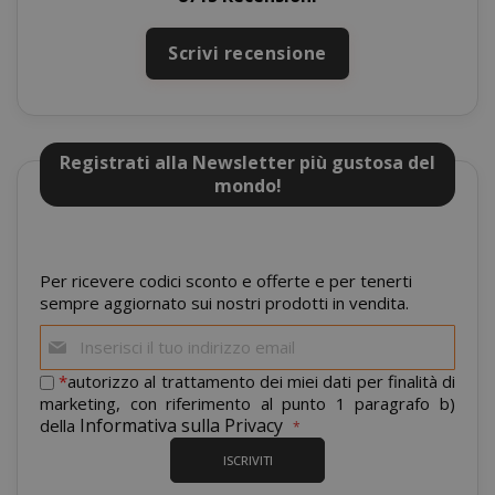
Scrivi recensione
Registrati alla Newsletter più gustosa del
mondo!
section_data_ids
Adobe Inc
www.sai
Per ricevere codici sconto e offerte e per tenerti
sempre aggiornato sui nostri prodotti in vendita.
Iscriviti
alla
nostra
*
autorizzo al trattamento dei miei dati per finalità di
newsletter:
marketing, con riferimento al punto 1 paragrafo b)
Informativa sulla Privacy
della
ISCRIVITI