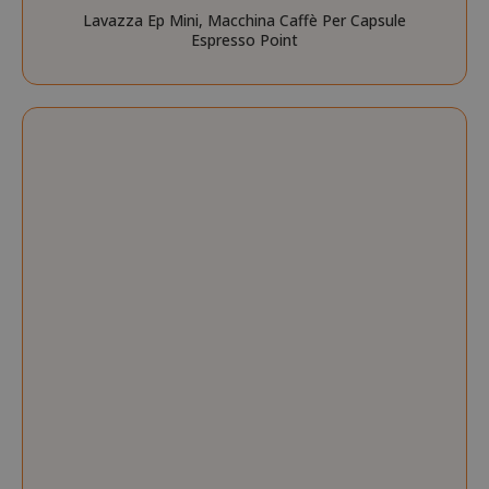
Lavazza Ep Mini, Macchina Caffè Per Capsule
Espresso Point
mage-cache-sessid
Adobe Inc
www.sai
mage-cache-storage