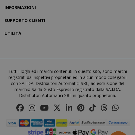
recently_compared_product_previous
Adobe Inc
www.sai
INFORMAZIONI
SUPPORTO CLIENTI
UTILITÀ
recently_viewed_product
Adobe Inc
www.sai
Tutti i loghi ed i marchi contenuti in questo sito, sono marchi
registrati dai rispettivi proprietari ed in alcun modo collegabili
con SA.I.DA. Distributori Automatici SRL, ad esclusione del
marchio Saida Gusto Espresso registrato dalla SA.I.DA.
Distributori Automatici SRL in quanto proprietaria.
NOME
PROVIDER / DOMINIO
wp_ga4_customerGroup
.www.boutiquedescorset
NOME
PROVIDER / DOMINIO
.www.saidagustoespres