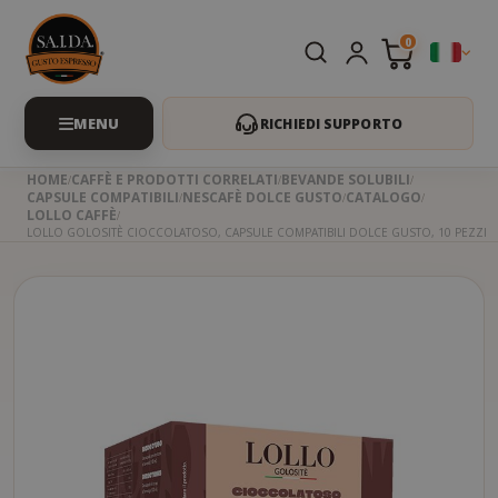
0
RICHIEDI SUPPORTO
HOME
CAFFÈ E PRODOTTI CORRELATI
BEVANDE SOLUBILI
CAPSULE COMPATIBILI
NESCAFÈ DOLCE GUSTO
CATALOGO
LOLLO CAFFÈ
LOLLO GOLOSITÈ CIOCCOLATOSO, CAPSULE COMPATIBILI DOLCE GUSTO, 10 PEZZI
Skip
to
the
beginning
of
the
images
gallery