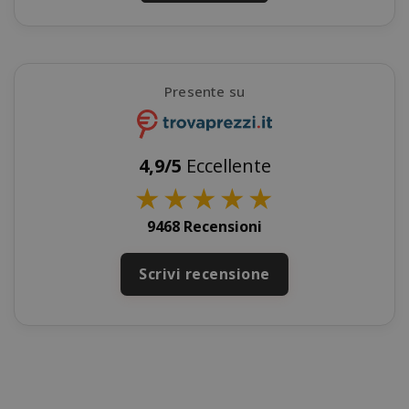
Presente su
4,9/5
Eccellente
★
★
★
★
★
mage-cache-storage
Adobe Inc
9468 Recensioni
www.sai
Scrivi recensione
CrossDomainCookieScriptConsent_105
.crossdo
script.co