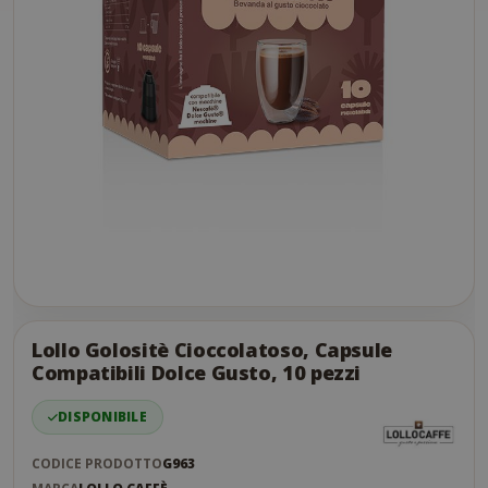
Skip
to
the
Lollo Golositè Cioccolatoso, Capsule
end
Compatibili Dolce Gusto, 10 pezzi
of
the
DISPONIBILE
images
gallery
CODICE PRODOTTO
G963