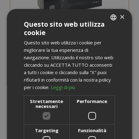
×
Questo sito web utilizza
cookie
ITALIAN
Questo sito web utilizza i cookie per
ENGLISH
migliorare la tua esperienza di
navigazione. Utilizzando il nostro sito web
Capsule Saida Gusto Espresso Compatibili Dolce
cliccando su ACCETTA TUTTO acconsenti
Gusto, Miscela White Casa
a tutti i cookie o cliccando sulla "X" puoi
rifiutarli in conformità con la nostra policy
per i cookie.
Leggi di più
0,248 €
da
al pezzo
Strettamente
Performance
15,45 €
A partire da
necessari
Guadagna 150 Saida Points
SCEGLI LA QUANTITÀ
Targeting
Funzionalità
Aggiungi alla Lista di Confronto