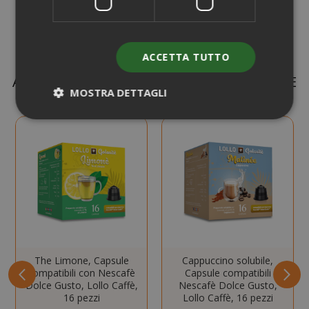
ACCETTA TUTTO
ALTRI CLIENTI COME TE COMPRANO ANCHE
MOSTRA DETTAGLI
Strettamente necessari
Performance
Targeting
Funzionalità
I cookie strettamente necessari
consentono le funzionalità principali del
sito web come l'accesso dell'utente e la
gestione dell'account. Il sito web non può
essere utilizzato correttamente senza i
The Limone, Capsule
Cappuccino solubile,
cookie strettamente necessari.
compatibili con Nescafè
Capsule compatibili
Dolce Gusto, Lollo Caffè,
Nescafè Dolce Gusto,
NOME
PROVIDE
16 pezzi
Lollo Caffè, 16 pezzi