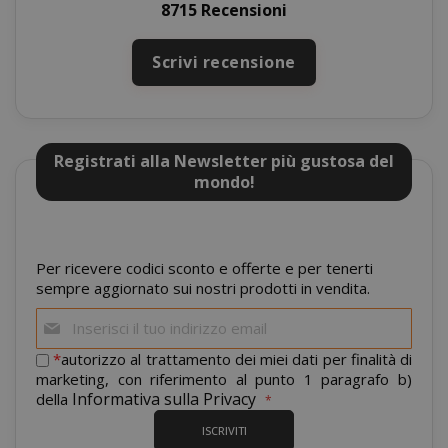
8715 Recensioni
Scrivi recensione
SADEVSESSID
.www.sai
Registrati alla Newsletter più gustosa del
_GRECAPTCHA
Google LL
www.goo
mondo!
Per ricevere codici sconto e offerte e per tenerti
sempre aggiornato sui nostri prodotti in vendita.
Iscriviti
alla
nostra
*
autorizzo al trattamento dei miei dati per finalità di
mage-cache-sessid
newsletter:
Adobe Inc
marketing, con riferimento al punto 1 paragrafo b)
www.sai
Informativa sulla Privacy
della
ISCRIVITI