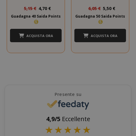
SID
Google LL
Prezzo
Prezzo
.google.
5,15 €
4,70 €
6,05 €
5,50 €
speciale
speciale
Guadagna 40 Saida Points
Guadagna 50 Saida Points
ACQUISTA ORA
ACQUISTA ORA
CookieScriptConsent
CookieScr
Google
www.sai
Privacy Policy
Presente su
4,9/5
Eccellente
★
★
★
★
★