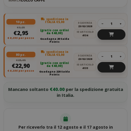
MARCA
LOLLO CAFFÈ
spedizione in
10 pz.
ITALIA €5,00
SCADENZA
−
+
23/02/2028
€3,25
(gratis con ordini
€2,95
ID ARTICOLO
da €40,00)
4134
€
0,295
per pezzo
Guadagna 20 Saida
Points
spedizione in
80 pz.
ITALIA €5,00
SCADENZA
−
+
23/02/2028
€25,05
(gratis con ordini
€22,90
ID ARTICOLO
da €40,00)
4135
€
0,286
per pezzo
Guadagna 220 Saida
Points
Mancano soltanto
€40.00
per la spedizione gratuita
in Italia.
Per riceverlo tra il 12 agosto e il 17 agosto in