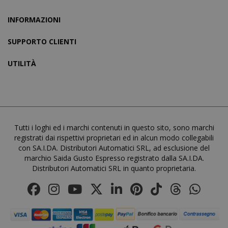
INFORMAZIONI
recently_compared_product
Adobe Inc
www.sai
SUPPORTO CLIENTI
UTILITÀ
__cf_bm
Cloudflare
.twitter.
Tutti i loghi ed i marchi contenuti in questo sito, sono marchi
registrati dai rispettivi proprietari ed in alcun modo collegabili
con SA.I.DA. Distributori Automatici SRL, ad esclusione del
marchio Saida Gusto Espresso registrato dalla SA.I.DA.
Distributori Automatici SRL in quanto proprietaria.
recently_viewed_product_previous
Adobe Inc
www.sai