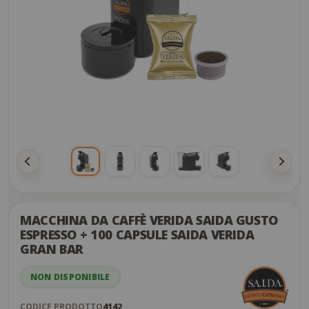
Skip
to
the
MACCHINA DA CAFFÈ VERIDA SAIDA GUSTO
end
ESPRESSO + 100 CAPSULE SAIDA VERIDA
of
GRAN BAR
the
images
NON DISPONIBILE
gallery
CODICE PRODOTTO
4142