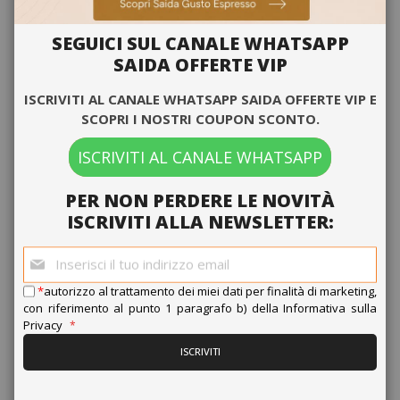
SEGUICI SUL CANALE WHATSAPP
Capsule Originali Saida Verida, miscela Gran Bar
SAIDA OFFERTE VIP
ISCRIVITI AL CANALE WHATSAPP SAIDA OFFERTE VIP E
0,192 €
SCOPRI I NOSTRI COUPON SCONTO.
da
al pezzo
ISCRIVITI AL CANALE WHATSAPP
20,75 €
A partire da
Guadagna 200 Saida Points
PER NON PERDERE LE NOVITÀ
Guadagna ad ogni acquisto da 10 a 13 Saida Points per
ISCRIVITI ALLA NEWSLETTER:
ogni euro speso.
Leggi il regolamento completo
Iscriviti
alla
Non Disponibile
nostra
*
autorizzo al trattamento dei miei dati per finalità di marketing,
Aggiungi alla Lista di Confronto
newsletter:
con riferimento al punto 1 paragrafo b) della
Informativa sulla
Privacy
ISCRIVITI